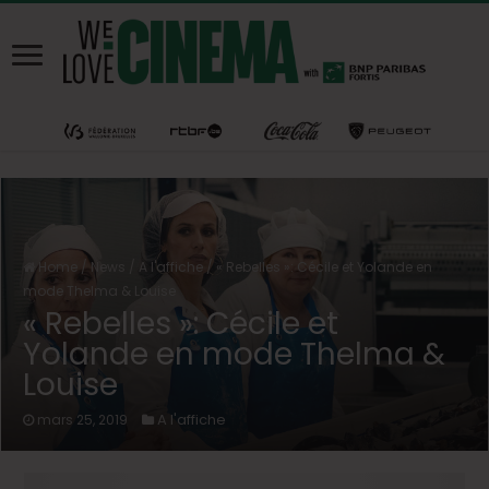
Home
/
News
/
A l'affiche
/
« Rebelles »: Cécile et Yolande en
mode Thelma & Louise
« Rebelles »: Cécile et
Yolande en mode Thelma &
Louise
A l'affiche
mars 25, 2019