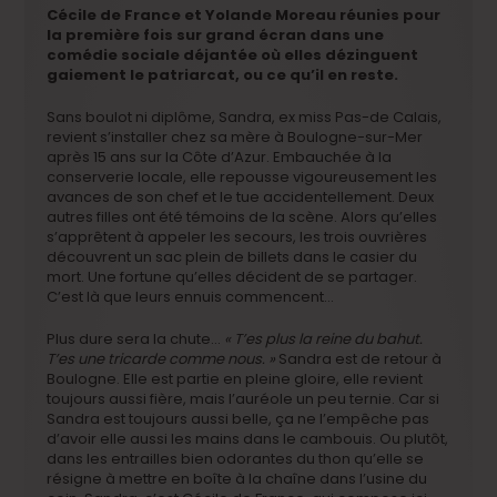
Cécile de France et Yolande Moreau réunies pour
la première fois sur grand écran dans une
comédie sociale déjantée où elles dézinguent
gaiement le patriarcat, ou ce qu’il en reste.
Sans boulot ni diplôme, Sandra, ex miss Pas-de Calais,
revient s’installer chez sa mère à Boulogne-sur-Mer
après 15 ans sur la Côte d’Azur. Embauchée à la
conserverie locale, elle repousse vigoureusement les
avances de son chef et le tue accidentellement. Deux
autres filles ont été témoins de la scène. Alors qu’elles
s’apprêtent à appeler les secours, les trois ouvrières
découvrent un sac plein de billets dans le casier du
mort. Une fortune qu’elles décident de se partager.
C’est là que leurs ennuis commencent…​
Plus dure sera la chute…
« T’es plus la reine du bahut.
T’es une tricarde comme nous. »
Sandra est de retour à
Boulogne. Elle est partie en pleine gloire, elle revient
toujours aussi fière, mais l’auréole un peu ternie. Car si
Sandra est toujours aussi belle, ça ne l’empêche pas
d’avoir elle aussi les mains dans le cambouis. Ou plutôt,
dans les entrailles bien odorantes du thon qu’elle se
résigne à mettre en boîte à la chaîne dans l’usine du