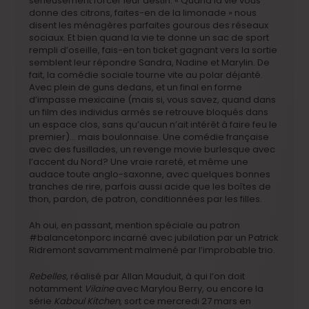
sérieusement forcer leur destin. « Quand la vie vous
donne des citrons, faites-en de la limonade » nous
disent les ménagères parfaites gourous des réseaux
sociaux. Et bien quand la vie te donne un sac de sport
rempli d’oseille, fais-en ton ticket gagnant vers la sortie
semblent leur répondre Sandra, Nadine et Marylin. De
fait, la comédie sociale tourne vite au polar déjanté.
Avec plein de guns dedans, et un final en forme
d’impasse mexicaine (mais si, vous savez, quand dans
un film des individus armés se retrouve bloqués dans
un espace clos, sans qu’aucun n’ait intérêt à faire feu le
premier)… mais boulonnaise. Une comédie française
avec des fusillades, un revenge movie burlesque avec
l’accent du Nord? Une vraie rareté, et même une
audace toute anglo-saxonne, avec quelques bonnes
tranches de rire, parfois aussi acide que les boîtes de
thon, pardon, de patron, conditionnées par les filles.
Ah oui, en passant, mention spéciale au patron
#balancetonporc incarné avec jubilation par un Patrick
Ridremont savamment malmené par l’improbable trio.
Rebelles
, réalisé par Allan Mauduit, à qui l’on doit
notamment
Vilaine
avec Marylou Berry, ou encore la
série
Kaboul Kitchen
, sort ce mercredi 27 mars en