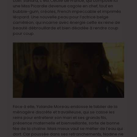
coin. Sandra, c’est Cécile de France, qui compose ici
une Miss Picardie devenue cagole en chef, tout en
bubble-gum, créoles, French impeccable et imprimés
léopard. Une nouvelle peau pour l’actrice belge
caméléon, qui incarne avec énergie cette ex reine de
beauté débrouillarde et bien décidée à rendre coup
pour coup.
Face à elle, Yolande Moreau endosse le tablier de la
ménagère discrète et travailleuse, qui se casse les
reins pour entretenir son mari et ses grands fils,
présence maternelle et bienveillante, sorte de bonne
fée de la chaîne. Mais mieux vaut se méfier de l’eau qui
dort. Car poussée dans ses retranchements, Nadine ne