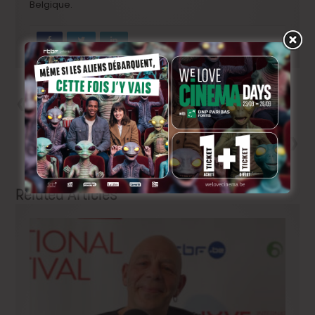
Belgique.
Précedent
Bouli Lanners parle de « C’est
ça l’amour », la suite
Next
Beau bilan pour le cinéma
belge en 2018
Related Articles