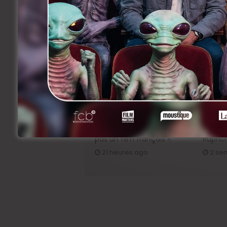
Jeudi.
Related Articles
BRIFF Express: Tom Adjibi et
Sur le
Adéola Hawna, « Ceci n’est
« Pleas
pas un film français ».
Rupric
21 heures ago
2 se