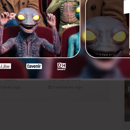
Avalanche de tweets
politiques.
 tournage de
Sur le tournage de…
e », avec Victor
« L’Ordre Pourpre », avec
h-Robert
Thomas Ancora
maines ago
3 semaines ago