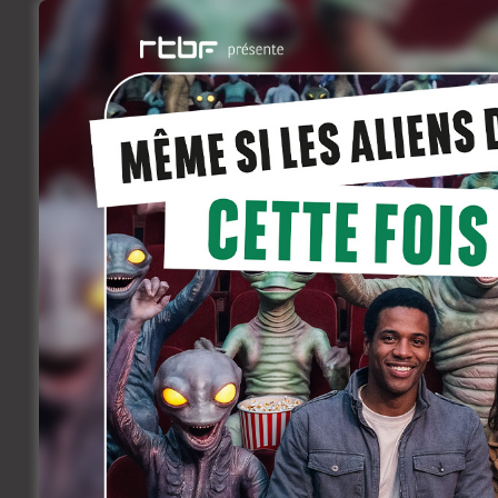
Bouli Lanners Can
mai 20, 2011
Rencontres
Avec
Les Géants,
Bouli Lanners
revient
Facebook
Twitter
Li
Share
Précedent
Dimanches récompensé un