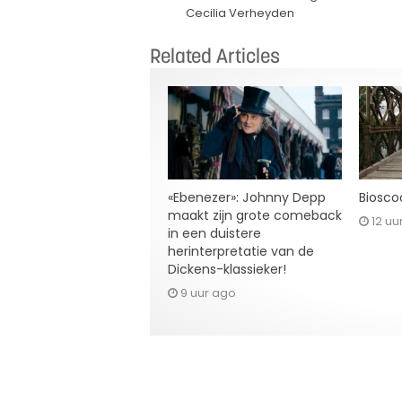
Cecilia Verheyden
Related Articles
«Ebenezer»: Johnny Depp
Bioscoo
maakt zijn grote comeback
12 uu
in een duistere
herinterpretatie van de
Dickens-klassieker!
9 uur ago