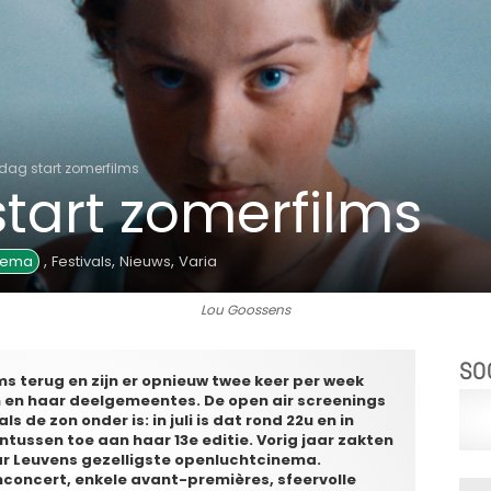
dag start zomerfilms
tart zomerfilms
,
,
,
nema
Festivals
Nieuws
Varia
Lou Goossens
SO
ilms terug en zijn er opnieuw twee keer per week
en en haar deelgemeentes. De open air screenings
als de zon onder is: in juli is dat rond 22u en in
intussen toe aan haar 13e editie. Vorig jaar zakten
ar Leuvens gezelligste openluchtcinema.
lmconcert, enkele avant-premières, sfeervolle