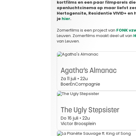
kortfilms en een paar filmparels die
openluchtcinema op maar liefst ze
Hertogensite, Residentie VIVID+ en h
je
hier
.
Zomerfilms is een project van
FONK vz
Leuven. Zomerfilms maakt deel uit van
H
van Leuven.
Agatha’s Almanac
Za 11 juli • 22u
BoerEnCompagnie
The Ugly Stepsister
Do 16 juli • 22u
Victor Broosplein