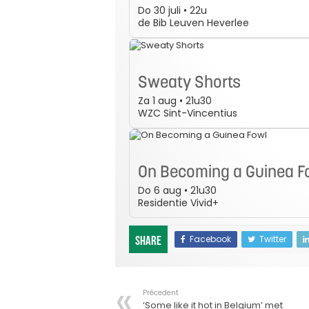
Do 30 juli • 22u
de Bib Leuven Heverlee
Sweaty Shorts
Za 1 aug • 21u30
WZC Sint-Vincentius
On Becoming a Guinea F
Do 6 aug • 21u30
Residentie Vivid+
Facebook
Twitter
Share
Précedent
‘Some like it hot in Belgium’ met