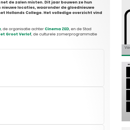
 net de zalen misten. Dit jaar bouwen ze hun
s nieuwe locaties, waaronder de gloednieuwe
et Hollands College. Het volledige overzicht vind
w
, de organisatie achter
Cinema ZED
, en de Stad
et Groot Verlof
, de culturele zomerprogrammatie
«E
Bio
Va
‘So
«C
co
Go
Ho
de 