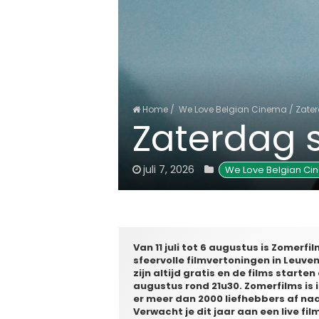
Home
/
We Love Belgian Cinema
/
Zater
Zaterdag s
juli 7, 2026
We Love Belgian Ci
Van 11 juli tot 6 augustus is Zomerf
sfeervolle filmvertoningen in Leuv
zijn altijd gratis en de films starten 
augustus rond 21u30.
Zomerfilms is 
er meer dan 2000 liefhebbers af na
Verwacht je dit jaar aan een live fi