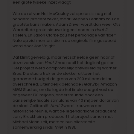
een grote fysieke inzet vraagt.
Wie de rol van Neil McCauley zal spelen, is nog niet
honderd procent zeker, maar Stephen Graham zou de
grootste kans maken. Adam Driver wordt dan weer Otis
Wardell, de grote nieuwe tegenstander in
Heat 2
spelen. En Jason Clarke zou het personage van ‘fixer’
Nate op zich nemen, die in de originele film gespeeld
werd door Jon
Voight.
Dat klinkt geweldig, maar het scheelde geen haar of
deze versie van
Heat 2
had nooit het daglicht gezien.
Het project werd oorspronkelijk ontwikkeld bij Warner
Bros. Die studio trok er de stekker uit toen het
geraamde budget de grens van 200 miljoen dollar
overschreed. Uiteindelijk belandde
Heat 2
bij Amazon
MGM Studios, en die legde het finale budget vast op
ongeveer 170 miljoen, ondersteunde door een
aanzienlijke fiscale stimulans van 40 miljoen dollar van
de staat Californië.
Heat 2
wordt trouwens een
historische reünie, want de legendarische producent
Jerry Bruckheim produceert het project samen met
Michael Mann zelf, meteen hun allereerste
samenwerking sinds
Thief
in 1981.