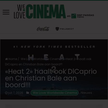
Home
/
We Love Worldwide Cinema
/
«Heat 2» haalt ook
DiCaprio en Christian Bale aan boord!!!
«Heat 2» haalt ook DiCaprio
en Christian Bale aan
boord!!!
 We Love Worldwide Cinema
Nieuws
juli 7, 2026
,