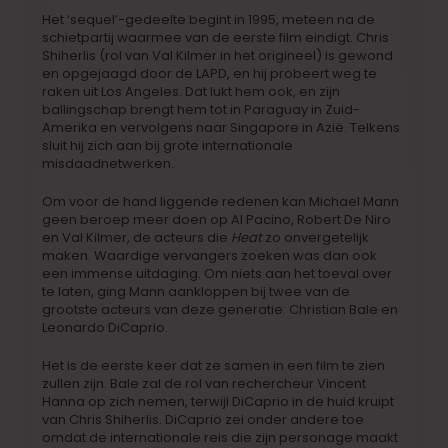
Het ‘sequel’-gedeelte begint in 1995, meteen na de
schietpartij waarmee van de eerste film eindigt. Chris
Shiherlis (rol van Val Kilmer in het origineel) is gewond
en opgejaagd door de LAPD, en hij probeert weg te
raken uit Los Angeles. Dat lukt hem ook, en zijn
ballingschap brengt hem tot in Paraguay in Zuid-
Amerika en vervolgens naar Singapore in Azië. Telkens
sluit hij zich aan bij grote internationale
misdaadnetwerken.
Om voor de hand liggende redenen kan Michael Mann
geen beroep meer doen op Al Pacino, Robert De Niro
en Val Kilmer, de acteurs die
Heat
zo onvergetelijk
maken. Waardige vervangers zoeken was dan ook
een immense uitdaging. Om niets aan het toeval over
te laten, ging Mann aankloppen bij twee van de
grootste acteurs van deze generatie: Christian Bale en
Leonardo DiCaprio.
Het is de eerste keer dat ze samen in een film te zien
zullen zijn. Bale zal de rol van rechercheur Vincent
Hanna op zich nemen, terwijl DiCaprio in de huid kruipt
van Chris Shiherlis. DiCaprio zei onder andere toe
omdat de internationale reis die zijn personage maakt