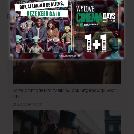
start!
Related Articles
Korte animatiefilm ‘Melk’ nu ook uitgenodigd voor
TIFF
2 dagen ago