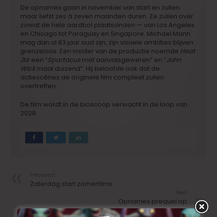
De opnames gaan in november van start en zullen
maar liefst zes à zeven maanden duren. Ze zullen over
zowat de hele aardbol plaatsvinden — van Los Angeles
en Chicago tot Paraguay en Singapore. Michael Mann
mag dan al 83 jaar oud zijn, zijn visuele ambities blijven
grenzeloos. Een insider van de productie noemde
Heat
2
al een “
Spartacus
met aanvalsgeweren” en “
John
Wick
maal duizend”. Hij beloofde ook dat de
actiescènes de originele film compleet zullen
overtreffen.
De film wordt in de bioscoop verwacht in de loop van
2028.
Précedent
Zaterdag start zomerfilms
Next
Opnames prequel op
«Ocean’s Eleven» bijna van