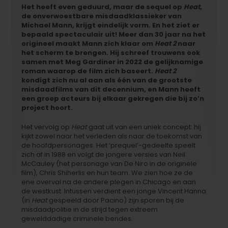
Het heeft even geduurd, maar de sequel op
Heat
,
de onverwoestbare misdaadklassieker van
Michael Mann
, krijgt eindelijk vorm. En het ziet er
bepaald spectaculair uit! Meer dan 30 jaar na het
origineel maakt Mann zich klaar om
Heat 2
naar
het scherm te brengen. Hij schreef trouwens ook
samen met Meg Gardiner in 2022 de gelijknamige
roman waarop de film zich baseert.
Heat 2
kondigt zich nu al aan als één van de grootste
misdaadfilms van dit decennium, en Mann heeft
een groep acteurs bij elkaar gekregen die bij zo’n
project hoort.
Het
vervolg op
Heat
gaat uit van een uniek
concept
: hij
kijkt zowel naar het verleden als naar de toekomst van
de hoofdpersonages. Het ‘prequel’-gedeelte speelt
zich af in 1988 en volgt de jongere versies van
Neil
McCauley
(het personage van De Niro in de originele
film)
, Chris Shiherlis e
n hun team. We zien hoe ze de
ene overval na de andere plegen in Chicago en aan
de westkust. Intussen verdient een jonge Vincent Hanna
(in
Heat
gespeeld door Pacino) zijn sporen bij de
misdaadpolitie in de strijd tegen extreem
gewelddadige criminele bendes.