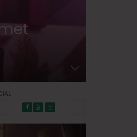
amet
CIAL