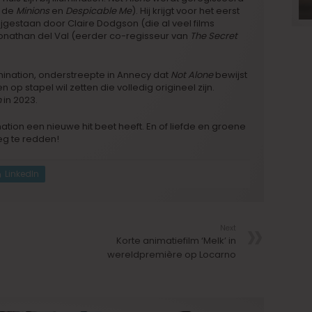
n de
Minions
en
Despicable Me
). Hij krijgt voor het eerst
jgestaan door Claire Dodgson (die al veel films
onathan del Val (eerder co-regisseur van
The Secret
umination, onderstreepte in Annecy dat
Not Alone
bewijst
op stapel wil zetten die volledig origineel zijn.
n
in 2023.
ation een nieuwe hit beet heeft. En of liefde en groene
eg te redden!
LinkedIn
Next
Korte animatiefilm ‘Melk’ in
wereldpremière op Locarno