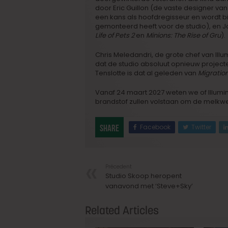
door Eric Guillon (de vaste designer va
een kans als hoofdregisseur en wordt bi
gemonteerd heeft voor de studio), en J
Life of Pets 2
en
Minions: The Rise of Gru
).
Chris Meledandri, de grote chef van Ill
dat de studio absoluut opnieuw projecten 
Tenslotte is dat al geleden van
Migratio
Vanaf 24 maart 2027 weten we of Illumin
brandstof zullen volstaan om de melkw
Facebook
Twitter
Share
Précedent
Studio Skoop heropent
vanavond met ‘Steve+Sky’
Related Articles