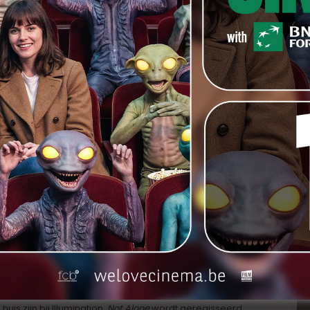
odglamour gebruiken, en dus Illumination en studio
cteurs samen. Timothée Chalamet zal zijn stem lenen
eerste uitstapje in de animatiewereld. Voor de rol van
er dan Selena Gomez opdraven. De bijrollen zijn
rmt Brett Goldstein (
Ted Lasso
) zich over Agent Zandro,
en worden gewekt door de Britse komische acteurs Rob
ou. Ook Oscarwinnares Allison Janney (
I, Tonya
) en
ast.
anen te leiden, komt toe aan een team van
is zijn bij Illumination.
Not Alone
wordt geregisseerd