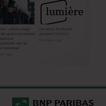
zer»: Johnny Depp
Vacature: Productie-
zijn grote comeback
assistent (m/v/x)
 duistere
3 dagen ago
erpretatie van de
s-klassieker!
gen ago