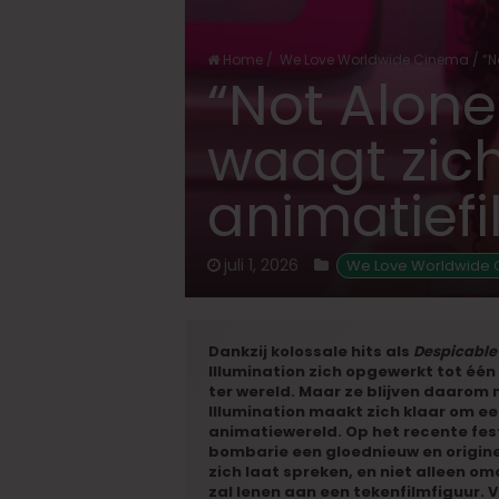
Home
/
We Love Worldwide Cinema
/
“N
“Not Alon
waagt zic
animatiefi
juli 1, 2026
 We Love Worldwide
Dankzij kolossale hits als
Despicabl
Illumination zich opgewerkt tot é
ter wereld. Maar ze blijven daarom 
Illumination maakt zich klaar om ee
animatiewereld. Op het recente fes
bombarie een gloednieuw en origine
zich laat spreken, en niet alleen o
zal lenen aan een tekenfilmfiguur. Va