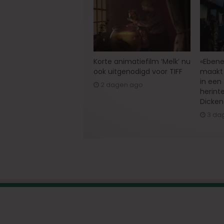
Korte animatiefilm ‘Melk’ nu
«Ebene
ook uitgenodigd voor TIFF
maakt 
in een
2 dagen ago
herint
Dicken
3 da