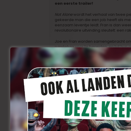
een eerste trailer!
Not Alone
wordt het verhaal van twee per
gekeerde man die een job heeft als mech
eenzaam leventje leidt. Fran is dan wee
revolutionaire uitvinding sleutelt: een 
Joe en Fran worden samengebracht om 
ruimtetuig voor te bereiden, en tot hun 
hun beiden. Het enige probleem is dat 
gebied.
Hun schuchtere geflirt zal ook nog een
aarde landen, drie buitenaardse wezentjes
vlucht voor Zandro, een ijverige maar kl
drietal beseft al snel dat ze maar één 
geboorteplaneet: de plantenraket van F