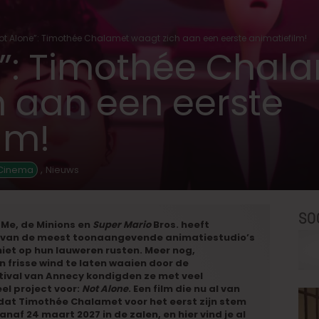
ot Alone”: Timothée Chalamet waagt zich aan een eerste animatiefilm!
e”: Timothée Chal
h aan een eerste
lm!
,
 Cinema
Nieuws
SO
e
Me, de Minions en
Super Mario
Bros. heeft
én van de meest toonaangevende animatiestudio’s
niet op hun lauweren rusten. Meer nog,
n frisse wind te laten waaien door de
tival van Annecy kondigden ze met veel
el project voor:
Not Alone
. Een film die nu al van
mdat Timothée Chalamet voor het eerst zijn stem
naf 24 maart 2027 in de zalen, en hier vind je al