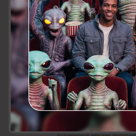
Een project als dit kan wel wat Hollywo
Universal brachten een opvallend duo a
aan het personage van Joe, meteen zijn 
astro-botanicus Fran mag niemand mind
trouwens niet minder imposant. Zo ontfe
terwijl de buitenaardse wezens tot lev
Brydon, Diane Morgan en Jamie Demetri
Lamorne Morris maken deel uit van de c
De taak om het hele project in goede b
doorgewinterde veteranen die kind aan hu