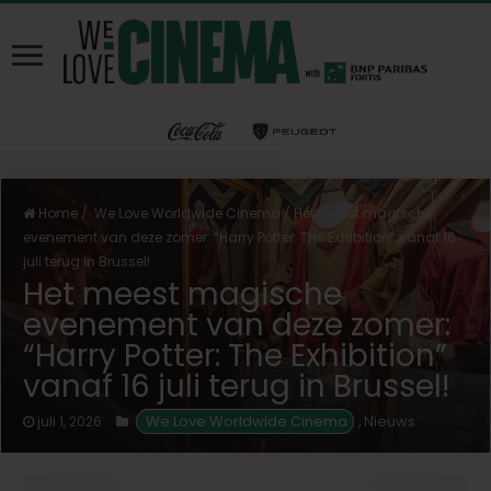
Home
/
We Love Worldwide Cinema
/
Het meest magische
evenement van deze zomer: “Harry Potter: The Exhibition” vanaf 16
juli terug in Brussel!
Het meest magische
evenement van deze zomer:
“Harry Potter: The Exhibition”
vanaf 16 juli terug in Brussel!
 We Love Worldwide Cinema
Nieuws
juli 1, 2026
,