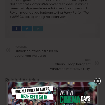
dollar maakt
Harry Potter
bovendien deel uit van de
meest winstgevende entertainmentfranchises ooit.
Reken maar dat de tentoonstelling
Harry Potter: The
Exhibition
dat cijfer nog zal opdrijven!
Précedent
Ontdek de officiële trailer en
poster van ‘Paradise’
Next
Studio Skoop heropent
vanavond met ‘Steve+Sky’
Related Articles