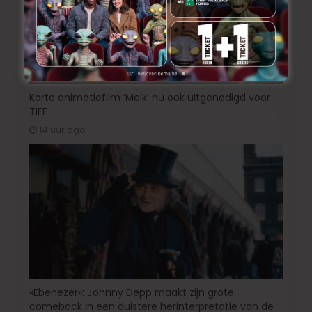
Korte animatiefilm ‘Melk’ nu ook uitgenodigd voor
TIFF
14 uur ago
«Ebenezer»: Johnny Depp maakt zijn grote
comeback in een duistere herinterpretatie van de