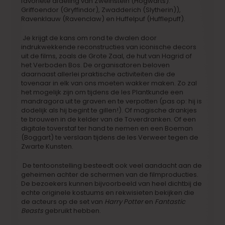
favoriete afdeling van Zweinstein (Hogwarts):
Griffoendor (Gryffindor), Zwadderich (Slytherin)),
Ravenklauw (Ravenclaw) en Huffelpuf (Hufflepuff).
Je krijgt de kans om rond te dwalen door
indrukwekkende reconstructies van iconische decors
uit de films, zoals de Grote Zaal, de hut van Hagrid of
het Verboden Bos. De organisatoren beloven
daarnaast allerlei praktische activiteiten die de
tovenaar in elk van ons moeten wakker maken. Zo zal
het mogelijk zijn om tijdens de les Plantkunde een
mandragora uit te graven en te verpotten (pas op: hij is
dodelijk als hij begint te gillen!). Of magische drankjes
te brouwen in de kelder van de Toverdranken. Of een
digitale toverstaf ter hand te nemen en een Boeman
(Boggart) te verslaan tijdens de les Verweer tegen de
Zwarte Kunsten.
De tentoonstelling besteedt ook veel aandacht aan de
geheimen achter de schermen van de filmproducties.
De bezoekers kunnen bijvoorbeeld van heel dichtbij de
echte originele kostuums en rekwisieten bekijken die
de acteurs op de set van
Harry Potter
en
Fantastic
Beasts
gebruikt hebben.