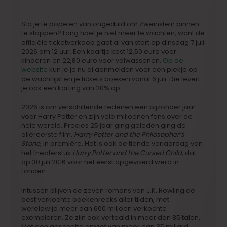
Sta je te popelen van ongeduld om Zweinstein binnen
te stappen? Lang hoef je niet meer te wachten, want de
officiële ticketverkoop gaat al van start op dinsdag 7 juli
2026 om 12 uur. Een kaartje kost 12,50 euro voor
kinderen en 22,80 euro voor volwassenen.
Op de
website
kun je je nu al aanmelden voor een plekje op
de wachtlijst en je tickets boeken vanaf 6 juli. Die levert
je ook een korting van 20% op.
2026 is om verschillende redenen een bijzonder jaar
voor Harry Potter en zijn vele miljoenen fans over de
hele wereld. Precies 25 jaar ging geleden ging de
allereerste film,
Harry Potter and the Philosopher’s
Stone,
in première. Het is ook de tiende verjaardag van
het theaterstuk
Harry Potter and the Cursed Child
, dat
op 30 juli 2016 voor het eerst opgevoerd werd in
Londen.
Intussen blijven de zeven romans van J.K. Rowling de
best verkochte boekenreeks aller tijden, met
wereldwijd meer dan 600 miljoen verkochte
exemplaren. Ze zijn ook vertaald in meer dan 85 talen.
Met een geschatte omzet van meer dan 35 miljard