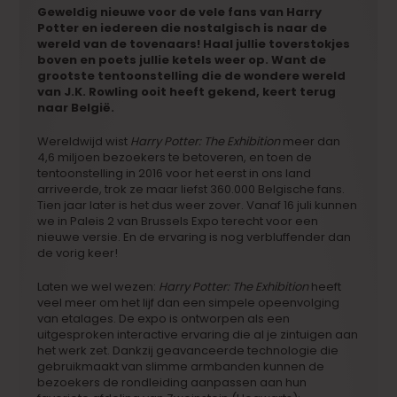
Geweldig nieuwe voor de vele fans van Harry
Potter en iedereen die nostalgisch is naar de
wereld van de tovenaars! Haal jullie toverstokjes
boven en poets jullie ketels weer op. Want de
grootste tentoonstelling die de wondere wereld
van J.K. Rowling ooit heeft gekend, keert terug
naar België.
Wereldwijd wist
Harry Potter: The Exhibition
meer dan
4,6 miljoen bezoekers te betoveren, en toen de
tentoonstelling in 2016 voor het eerst in ons land
arriveerde, trok ze maar liefst 360.000 Belgische fans.
Tien jaar later is het dus weer zover. Vanaf 16 juli kunnen
we in Paleis 2 van Brussels Expo terecht voor een
nieuwe versie. En de ervaring is nog verbluffender dan
de vorig keer!
Laten we wel wezen:
Harry Potter: The Exhibition
heeft
veel meer om het lijf dan een simpele opeenvolging
van etalages. De expo is ontworpen als een
uitgesproken interactive ervaring die al je zintuigen aan
het werk zet. Dankzij geavanceerde technologie die
gebruikmaakt van slimme armbanden kunnen de
bezoekers de rondleiding aanpassen aan hun