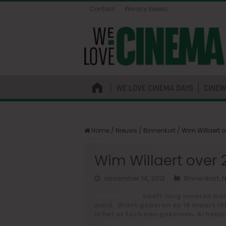
Contact
Privacy beleid
WE LOVE CINEMA DAYS
CINEW
Home
/
Nieuws
/
Binnenkort
/
Wim Willaert o
Wim Willaert over 
december 14, 2012
Binnenkort
,
N
Wim Willaert
heeft lang moeten wach
werd. Want geboren op 19 maart 19
is het er toch van gekomen. Al hebb