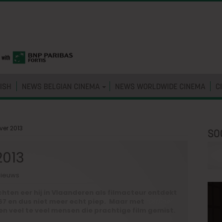
ISH
NEWS BELGIAN CINEMA
NEWS WORLDWIDE CINEMA
C
ver 2013
SO
2013
ieuws
ten eer hij in Vlaanderen als filmacteur ontdekt
67 en dus niet meer echt piep. Maar met
‘Offline’
en veel te veel mensen die prachtige film gemist.