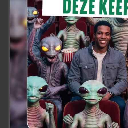
Ik kijk niet uit naar films, ik zie ze wel…
3. Is er een Vlaamse filmmaker, acteur, a
branche, die we speciaal in de gaten
Mourade Zeguendi
, hou hem in de gate
de lappen gaan!
4. Wie breekt er nationaal en internatio
In binnen en buitenland, ik zou het niet 
cinema-acteurs is opgestaan in België! 
en aan een nieuwe klasse regisseurs en
filmfestivals van Gent, Oostende en Nam
Belgische filmwereld. We zijn eindelijk,
Bekijk ook :
Gesprek met Wim Willaert naar aanleidin
Keer terug naar de lijst