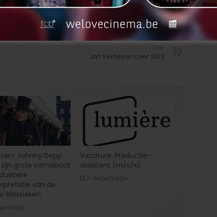
nkedIn
Next
Jan Verheyen over 2013
zer»: Johnny Depp
Vacature: Productie-
zijn grote comeback
assistent (m/v/x)
 duistere
3 dagen ago
erpretatie van de
s-klassieker!
gen ago