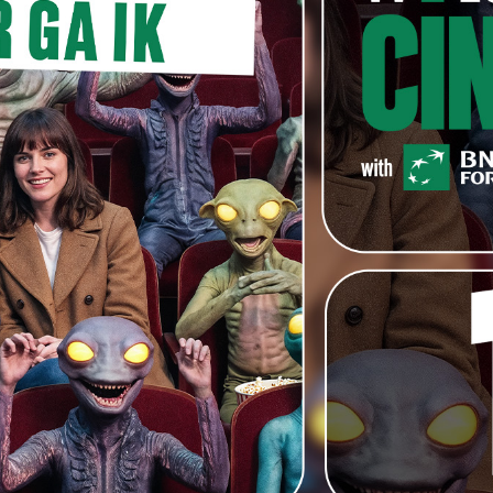
ctrice, D.O.P., setdesigner, of iemand anders uit de
 moeten houden?
n!
Sam Louwyck
ook, en zeker als ze samen met mij op
naal door?
weten, maar er zullen er zeker zijn. Een nieuwe klasse
Met een merci aan tax-shelter en ’t VAF en Leuven Kort
 aan rock’n roll goede crews op filmsets…En aan de
en. En de vele anderen. Er gebeurt iets in de
 wat film betreft, in communautair evenwicht……..
g van ‘Offline’