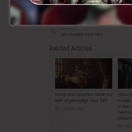
Facebook
Twitter
Li
Share
Précedent
Leni Huyghe over 2013
Related Articles
Korte animatiefilm ‘Melk’ nu
«Ebene
ook uitgenodigd voor TIFF
maakt 
in een
2 dagen ago
herint
Dicken
3 da