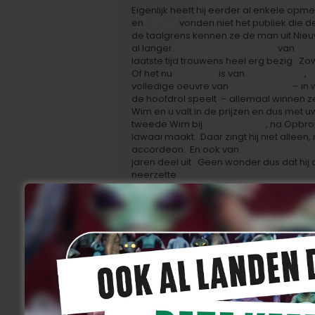
Eigenlijk heeft hij eerder al enkele opm
en
’22 Mei’
vonden niet het publiek die 
de taalgrens kennen ze de man uit Nieu
al langer.
‘Quand La Mer Monte’
van
Yol
laatste tijd trouwens heel erg bezig. Zowat
Of het nu
‘Dura Lex’
is van
Anke Blondé
,
‘
volledige oeuvre van
Gilles Coulier
– in 
de hoofdrol speelt – allemaal winnen ze
Wim en u valt in de prijzen en dus met 
tweede Wim bij
‘De Dolfijntjes’
, na Opbr
lawaai maakt. Daar zingt hij niet alleen,
accordeon. En ook van
‘The Flat Earth S
jaren deel uit. Geen wonder dus dat hij
neerzette.
1. Waar hoopt u in 2013 op filmvlak mee 
Muziek maken voor
de nieuwe film
van
van
Stephane
en
Guillaume Malandrin
(n
makers van
‘Ou est la Main de l’Homme 
2. Welke zijn de Belgische (en eventueel 