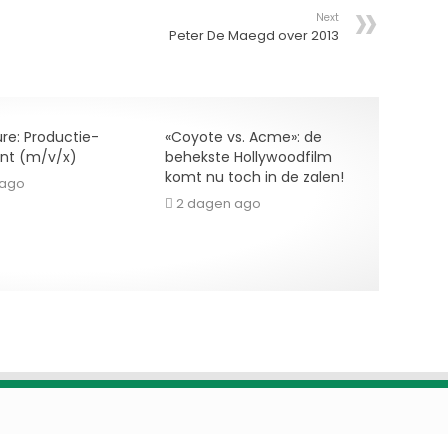
Next
Peter De Maegd over 2013
re: Productie-
«Coyote vs. Acme»: de
ent (m/v/x)
behekste Hollywoodfilm
komt nu toch in de zalen!
 ago
2 dagen ago