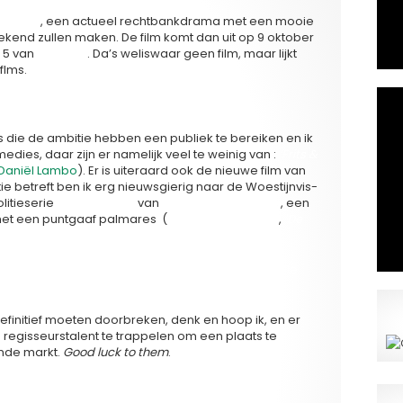
 Vonnis’
, een actueel rechtbankdrama met een mooie
ekend zullen maken. De film komt dan uit op 9 oktober
 5 van
‘Vermist’
. Da’s weliswaar geen film, maar lijkt
flms.
internationale) films waar u naar uitkijkt?
lms die de ambitie hebben een publiek te bereiken en ik
es, daar zijn er namelijk veel te weinig van :
‘Frits &
Daniël Lambo
). Er is uiteraard ook de nieuwe film van
ctie betreft ben ik erg nieuwsgierig naar de Woestijnvis-
litieserie
‘Salamander’
van
Frank Van Mechelen
, een
et een puntgaaf palmares (
‘Groenten uit Balen’
,
‘De
ctrice, D.O.P., setdesigner, of iemand anders uit de
 moeten houden?
efinitief moeten doorbreken, denk en hoop ik, en er
 regisseurstalent te trappelen om een plaats te
nde markt.
Good luck to them
.
naal door?