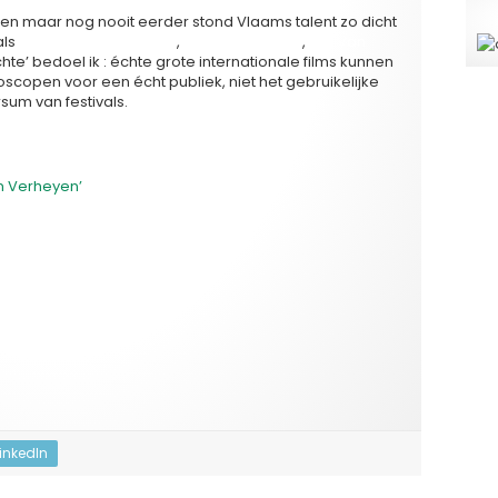
pen maar nog nooit eerder stond Vlaams talent zo dicht
als
Matthias Schoenaerts
,
Michaël Roskam
,
Erik Van
chte’ bedoel ik : échte grote internationale films kunnen
copen voor een écht publiek, niet het gebruikelijke
sum van festivals.
an Verheyen’
LinkedIn