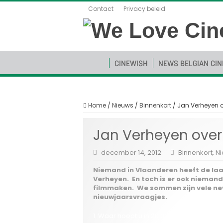
Contact
Privacy beleid
CINEWISH
NEWS BELGIAN CI
Home
/
Nieuws
/
Binnenkort
/
Jan Verheyen o
Jan Verheyen over
december 14, 2012
Binnenkort
,
N
Niemand in Vlaanderen heeft de la
Verheyen. En toch is er ook nieman
filmmaken. We sommen zijn vele ne
nieuwjaarsvraagjes.
1. Waar hoopt u in 2013 op filmvlak mee 