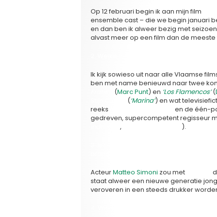
Op 12 februari begin ik aan mijn film
‘Het
ensemble cast – die we begin januari b
en dan ben ik alweer bezig met seizoen
alvast meer op een film dan de meeste 
2. Welke zijn de Belgische (en eventueel 
Ik kijk sowieso uit naar alle Vlaamse fi
ben met name benieuwd naar twee komedi
Franky’
(
Marc Punt
) en
‘Los Flamencos’
(
Stijn Coninx
(
‘Marina’
) en wat televisiefi
reeks
‘Met man en macht’
en de één-po
gedreven, supercompetent regisseur m
indringer’
,
‘De hel van Tanger’
).
3. Is er een Vlaamse filmmaker, acteur, a
branche, die we speciaal in de gaten
Acteur
Matteo Simoni
zou met
‘Marina’
d
staat alweer een nieuwe generatie jong
veroveren in een steeds drukker worde
4. Wie breekt er nationaal en internatio