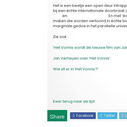
Het is een beetje een open deur intrap
bij een échte internationale doorbraak 
Looy
en
Felix Van Groeningen
. En met ‘é
maken die worden vertoond in échte bios
marginale gedoe in het parallelle univer
Zie ook :
‘Het Vonnis wordt de nieuwe film van J
Jan Verheyen over ‘Het Vonnis’
Wie zit er in ‘Het Vonnis’?
Keer terug naar de lijst
Facebook
Twitter
Share