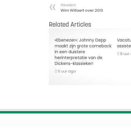
Précedent
Wim Willaert over 2013
Related Articles
«Ebenezer»: Johnny Depp
Vacatu
maakt zijn grote comeback
assist
in een duistere
8 uur
herinterpretatie van de
Dickens-klassieker!
5 uur ago