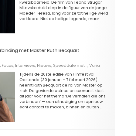
kwetsbaarheid. De film van Teona Strugar
Mitevska duikt diep in de figuur van de jonge
Moeder Teresa, lang voor ze tot heilige werd
verklaard. Niet de heilige legende, maar …
verbinding met Master Ruth Becquart
,
Focus
,
Interviews
,
Nieuws
,
Speeddate met...
,
Varia
Tijdens de 26ste editie van Filmfestival
Oostende (30 januari – 7 februari 2026)
neemt Ruth Becquart de rol van Master op
zich. De gevierde actrice en scenarist kiest
dit jaar voor het thema ‘De verhalen die ons
verbinden’ — een uitnodiging om opnieuw
écht contact te maken, binnen én buiten …