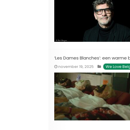
‘Les Dames Blanches’: een warme b
november 19, 2025
We Love Bel