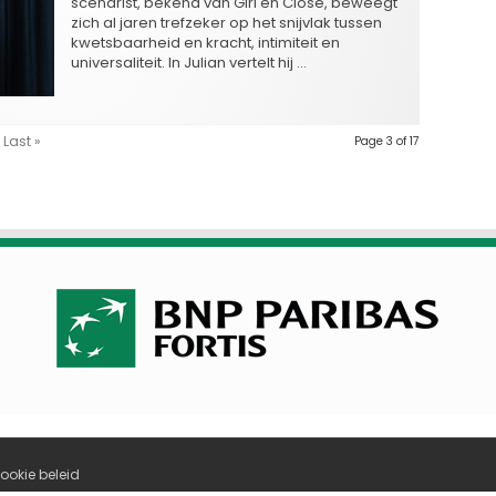
scenarist, bekend van Girl en Close, beweegt
zich al jaren trefzeker op het snijvlak tussen
kwetsbaarheid en kracht, intimiteit en
universaliteit. In Julian vertelt hij …
Last »
Page 3 of 17
ookie beleid