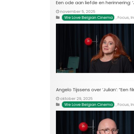
Een ode aan liefde en herinnering: ‘J
november 5, 2025
We Love Belgian Cinema
,
Focus
,
I
Angelo Tijssens over ‘Julian’: “Een 
oktober 29, 2025
We Love Belgian Cinema
,
Focus
,
I