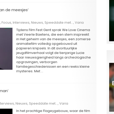
van de meesjes’
,
Focus
,
Interviews
,
Nieuws
,
Speeddate met...
,
Varia
Tijdens Film Fest Gent sprak We Love Cinema
met Veerle Baetens, die een stem inspreekt
in Het geheim van de meesjes, een zomerse
animatiefilm volledig opgebouwd uit
papieren knipsels. In dit avontuurlijke
jeugdfilmverhaal volgt de tienjarige Lucie
haar nieuwsgierigheid langs archeologische
opgravingen, verborgen
familiegeschiedenissen en een reeks kleine
mysteries. Met …
oman’
nterviews
,
Nieuws
,
Speeddate met...
,
Varia
In het prachtige Flageygebouw, waar de film