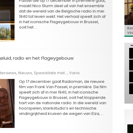
Passel die op 17 december in première gaat,
maakt Nico Sturm deel uit van het ensemble
dat de wereld van de Belgische radio in mei
1940 tot leven wekt. Het verhaal speelt zich af
in het iconische Flageygebouw in Brussel,
ooit het …
Kor
«E
Bio
Va
‘So
voo
co
Go
de 
geluid, radio en het Flageygebouw
nterviews
,
Nieuws
,
Speeddate met...
,
Varia
Op 17 december gaat Radioman, de nieuwe
film van Frank Van Passel, in première. De film
speelt zich af in mei 1940, in het iconische
Flageygebouw in Brussel, ooit het kloppende
hart van de nationale radio. In die wereld van
hoorspelen, klankstudio’s en technische
vindingrijkheid kruisen de wegen van Elza, …