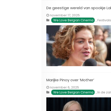
De geestige wereld van spookje L
november 17, 2025
We Love Belgian Cinema
,
Festivals
Marijke Pinoy over ‘Mother’
november 6, 2025
We Love Belgian Cinema
,
In de za