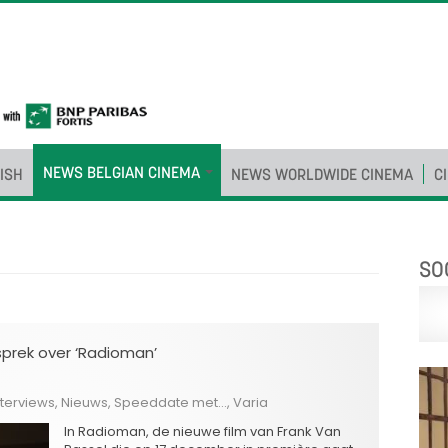
NEWS BELGIAN CINEMA
ISH
NEWS WORLDWIDE CINEMA
C
SO
esprek over ‘Radioman’
nterviews
,
Nieuws
,
Speeddate met...
,
Varia
In Radioman, de nieuwe film van Frank Van