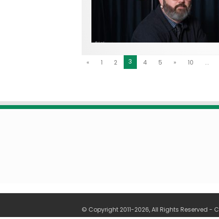
3
«
1
2
4
5
»
10
...
© Copyright 2011-2026, All Rights Reserved -
C