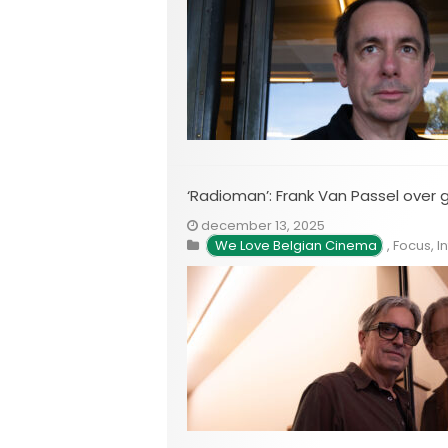
‘Radioman’: Frank Van Passel over 
december 13, 2025
We Love Belgian Cinema
,
Focus
,
I