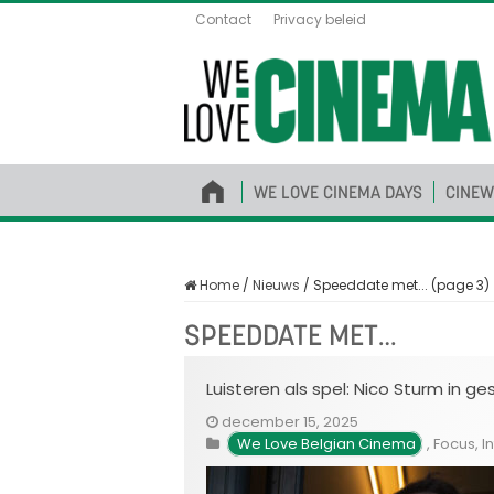
Contact
Privacy beleid
WE LOVE CINEMA DAYS
CINEW
Home
/
Nieuws
/
Speeddate met... (page 3)
SPEEDDATE MET…
Luisteren als spel: Nico Sturm in g
december 15, 2025
We Love Belgian Cinema
,
Focus
,
I