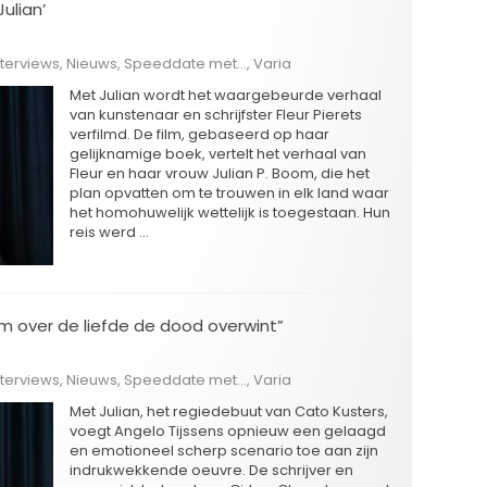
ulian’
nterviews
,
Nieuws
,
Speeddate met...
,
Varia
Met Julian wordt het waargebeurde verhaal
van kunstenaar en schrijfster Fleur Pierets
verfilmd. De film, gebaseerd op haar
gelijknamige boek, vertelt het verhaal van
Fleur en haar vrouw Julian P. Boom, die het
plan opvatten om te trouwen in elk land waar
het homohuwelijk wettelijk is toegestaan. Hun
reis werd …
film over de liefde de dood overwint”
nterviews
,
Nieuws
,
Speeddate met...
,
Varia
Met Julian, het regiedebuut van Cato Kusters,
voegt Angelo Tijssens opnieuw een gelaagd
en emotioneel scherp scenario toe aan zijn
indrukwekkende oeuvre. De schrijver en