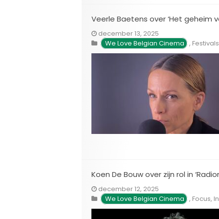
Veerle Baetens over ‘Het geheim 
december 13, 2025
We Love Belgian Cinema
,
Festivals
Koen De Bouw over zijn rol in ‘Radi
december 12, 2025
We Love Belgian Cinema
,
Focus
,
I