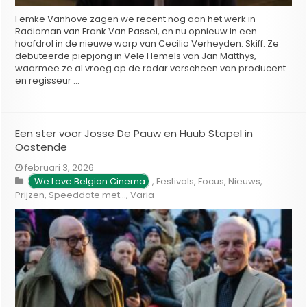
Femke Vanhove zagen we recent nog aan het werk in
Radioman van Frank Van Passel, en nu opnieuw in een
hoofdrol in de nieuwe worp van Cecilia Verheyden: Skiff. Ze
debuteerde piepjong in Vele Hemels van Jan Matthys,
waarmee ze al vroeg op de radar verscheen van producent
en regisseur …
Een ster voor Josse De Pauw en Huub Stapel in
Oostende
februari 3, 2026
We Love Belgian Cinema
,
Festivals
,
Focus
,
Nieuws
,
Prijzen
,
Speeddate met...
,
Varia