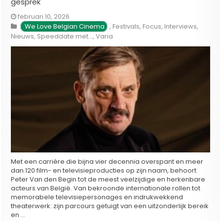
gesprek
februari 10, 2026
We Love Belgian Cinema
,
Festivals
,
Focus
,
Interviews
,
Nieuws
,
Speeddate met...
,
Varia
Met een carrière die bijna vier decennia overspant en meer
dan 120 film- en televisieproducties op zijn naam, behoort
Peter Van den Begin tot de meest veelzijdige en herkenbare
acteurs van België. Van bekroonde internationale rollen tot
memorabele televisiepersonages en indrukwekkend
theaterwerk: zijn parcours getuigt van een uitzonderlijk bereik
en …