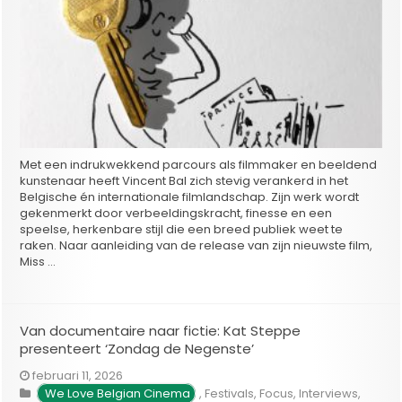
Met een indrukwekkend parcours als filmmaker en beeldend
kunstenaar heeft Vincent Bal zich stevig verankerd in het
Belgische én internationale filmlandschap. Zijn werk wordt
gekenmerkt door verbeeldingskracht, finesse en een
speelse, herkenbare stijl die een breed publiek weet te
raken. Naar aanleiding van de release van zijn nieuwste film,
Miss …
Van documentaire naar fictie: Kat Steppe
presenteert ‘Zondag de Negenste’
februari 11, 2026
We Love Belgian Cinema
,
Festivals
,
Focus
,
Interviews
,