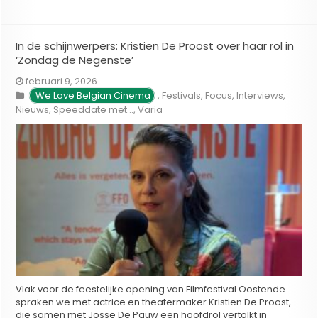
In de schijnwerpers: Kristien De Proost over haar rol in
‘Zondag de Negenste’
februari 9, 2026
We Love Belgian Cinema
,
Festivals
,
Focus
,
Interviews
,
Nieuws
,
Speeddate met...
,
Varia
Vlak voor de feestelijke opening van Filmfestival Oostende
spraken we met actrice en theatermaker Kristien De Proost,
die samen met Josse De Pauw een hoofdrol vertolkt in