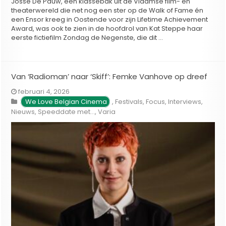
Josse De Pauw, een klassebak uit de Vlaamse film- en
theaterwereld die net nog een ster op de Walk of Fame én
een Ensor kreeg in Oostende voor zijn Lifetime Achievement
Award, was ook te zien in de hoofdrol van Kat Steppe haar
eerste fictiefilm Zondag de Negenste, die dit …
Van ‘Radioman’ naar ‘Skiff’: Femke Vanhove op dreef
februari 4, 2026
We Love Belgian Cinema
,
Festivals
,
Focus
,
Interviews
,
Nieuws
,
Speeddate met...
,
Varia