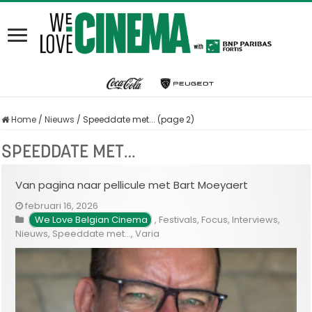
Home
/
Nieuws
/
Speeddate met... (page 2)
SPEEDDATE MET…
Van pagina naar pellicule met Bart Moeyaert
februari 16, 2026
We Love Belgian Cinema
,
Festivals
,
Focus
,
Interviews
,
Nieuws
,
Speeddate met...
,
Varia