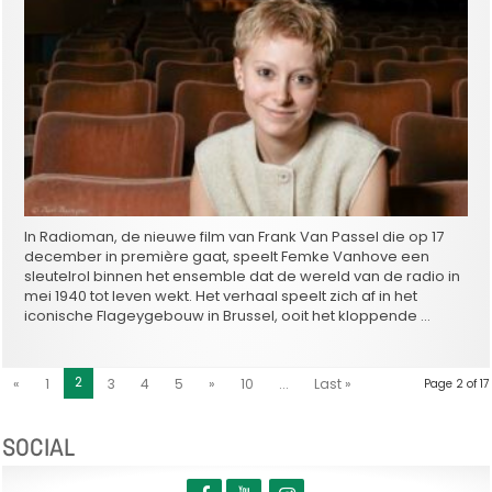
In Radioman, de nieuwe film van Frank Van Passel die op 17
december in première gaat, speelt Femke Vanhove een
sleutelrol binnen het ensemble dat de wereld van de radio in
mei 1940 tot leven wekt. Het verhaal speelt zich af in het
iconische Flageygebouw in Brussel, ooit het kloppende …
2
«
1
3
4
5
»
10
...
Last »
Page 2 of 17
SOCIAL