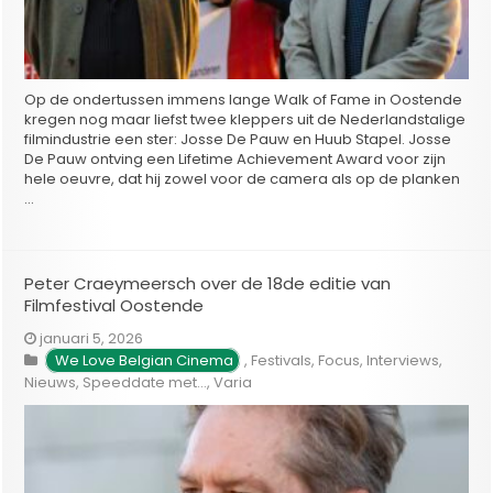
Op de ondertussen immens lange Walk of Fame in Oostende
kregen nog maar liefst twee kleppers uit de Nederlandstalige
filmindustrie een ster: Josse De Pauw en Huub Stapel. Josse
De Pauw ontving een Lifetime Achievement Award voor zijn
hele oeuvre, dat hij zowel voor de camera als op de planken
…
Peter Craeymeersch over de 18de editie van
Filmfestival Oostende
januari 5, 2026
We Love Belgian Cinema
,
Festivals
,
Focus
,
Interviews
,
Nieuws
,
Speeddate met...
,
Varia