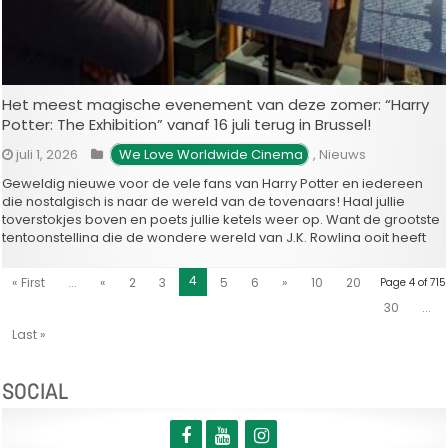
Het meest magische evenement van deze zomer: “Harry
Potter: The Exhibition” vanaf 16 juli terug in Brussel!
juli 1, 2026
 We Love Worldwide Cinema
,
Nieuws
Geweldig nieuwe voor de vele fans van Harry Potter en iedereen
die nostalgisch is naar de wereld van de tovenaars! Haal jullie
toverstokjes boven en poets jullie ketels weer op. Want de grootste
tentoonstelling die de wondere wereld van J.K. Rowling ooit heeft
gekend, keert terug naar België. Wereldwijd wist …
4
« First
...
«
2
3
5
6
»
10
20
Page 4 of 715
30
...
Last »
SOCIAL