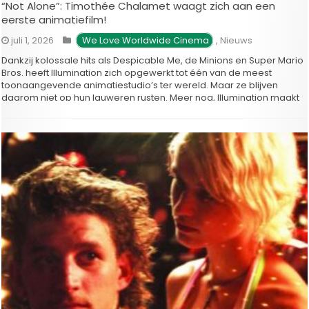
“Not Alone”: Timothée Chalamet waagt zich aan een
eerste animatiefilm!
juli 1, 2026
 We Love Worldwide Cinema
,
Nieuws
Dankzij kolossale hits als Despicable Me, de Minions en Super Mario
Bros. heeft Illumination zich opgewerkt tot één van de meest
toonaangevende animatiestudio’s ter wereld. Maar ze blijven
daarom niet op hun lauweren rusten. Meer nog, Illumination maakt
zich klaar om een frisse wind te laten waaien door de
animatiewereld. …