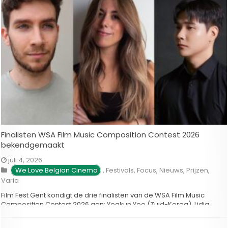
Finalisten WSA Film Music Composition Contest 2026
bekendgemaakt
juli 4, 2026
We Love Belgian Cinema
,
Festivals
,
Focus
,
Nieuws
,
Prijzen
,
Varia
Film Fest Gent kondigt de drie finalisten van de WSA Film Music
Composition Contest 2026 aan: Yeakun Yoo (Zuid-Korea), Lidia
Pozo Pérez (Spanje) en Xabier Doural García (Spanje) zijn
geselecteerd voor hun originele symfonische muziek bij een