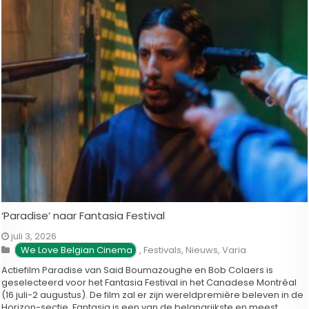
fragment uit de tv-serie Ratched (2020) van Ryan Murphy en Evan
Romansky. De …
‘Paradise’ naar Fantasia Festival
juli 3, 2026
We Love Belgian Cinema
,
Festivals
,
Nieuws
,
Varia
Actiefilm Paradise van Said Boumazoughe en Bob Colaers is
geselecteerd voor het Fantasia Festival in het Canadese Montréal
(16 juli-2 augustus). De film zal er zijn wereldpremière beleven in de
Horizon-sectie. Fantasia is een van de belangrijkste en meest