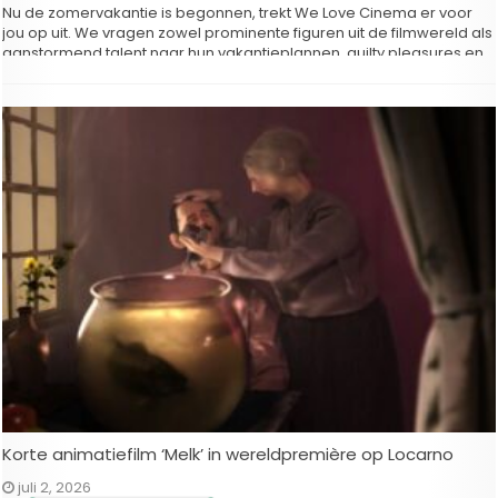
Nu de zomervakantie is begonnen, trekt We Love Cinema er voor
jou op uit. We vragen zowel prominente figuren uit de filmwereld als
aanstormend talent naar hun vakantieplannen, guilty pleasures en
de films, series, boeken of muziek die zij deze zomer aanraden.
Regisseur Lore Loyens is voor We Love Cinema …
Korte animatiefilm ‘Melk’ in wereldpremière op Locarno
juli 2, 2026