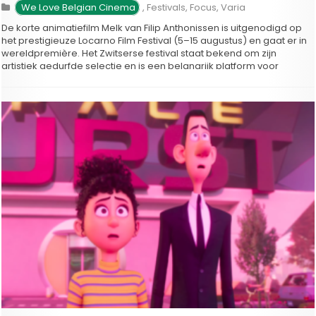
We Love Belgian Cinema
,
Festivals
,
Focus
,
Varia
De korte animatiefilm Melk van Filip Anthonissen is uitgenodigd op
het prestigieuze Locarno Film Festival (5–15 augustus) en gaat er in
wereldpremière. Het Zwitserse festival staat bekend om zijn
artistiek gedurfde selectie en is een belangrijk platform voor
opkomend filmtalent. Melk is de nieuwe korte animatiefilm van
regisseur en beeldend kunstenaar …