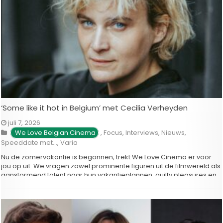
‘Some like it hot in Belgium’ met Cecilia Verheyden
juli 7, 2026
We Love Belgian Cinema
,
Focus
,
Interviews
,
Nieuws
,
Speeddate met...
,
Varia
Nu de zomervakantie is begonnen, trekt We Love Cinema er voor
jou op uit. We vragen zowel prominente figuren uit de filmwereld als
aanstormend talent naar hun vakantieplannen, guilty pleasures en
de films, series, boeken of muziek die zij deze zomer aanraden.
Regisseur Cecilia Verheyden bouwde de voorbije jaren een …