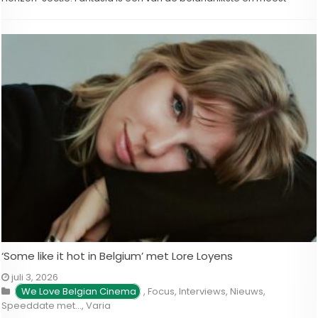
toonaangevende internationale filmfestivals voor genrefilms. Op 23
september komt de film …
‘Some like it hot in Belgium’ met Lore Loyens
juli 3, 2026
We Love Belgian Cinema
,
Focus
,
Interviews
,
Nieuws
,
Speeddate met...
,
Varia