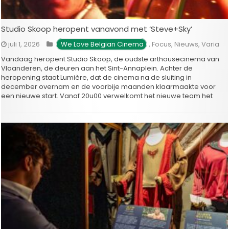
Studio Skoop heropent vanavond met ‘Steve+Sky’
juli 1, 2026
We Love Belgian Cinema
,
Focus
,
Nieuws
,
Varia
Vandaag heropent Studio Skoop, de oudste arthousecinema van
Vlaanderen, de deuren aan het Sint-Annaplein. Achter de
heropening staat Lumière, dat de cinema na de sluiting in
december overnam en de voorbije maanden klaarmaakte voor
een nieuwe start. Vanaf 20u00 verwelkomt het nieuwe team het
publiek voor de eerste voorstellingen. Enkele …