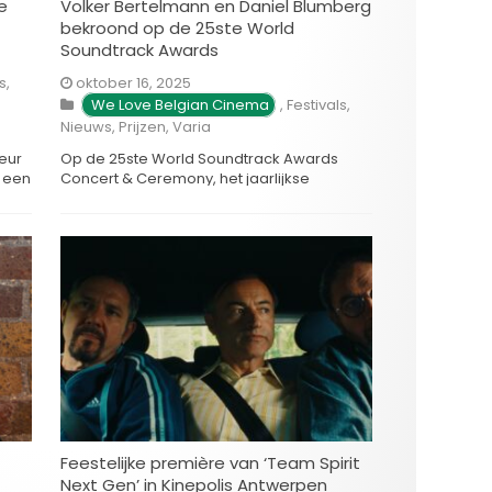
e
Volker Bertelmann en Daniel Blumberg
bekroond op de 25ste World
Soundtrack Awards
s
,
oktober 16, 2025
We Love Belgian Cinema
,
Festivals
,
Nieuws
,
Prijzen
,
Varia
seur
Op de 25ste World Soundtrack Awards
w een
Concert & Ceremony, het jaarlijkse
over
hoogtepunt van Film Fest Gent en een van
eving
de meest prestigieuze evenementen voor
kan
filmmuziek wereldwijd, werden de
lm
winnaars vanavond bekendgemaakt. De
jubileumeditie zette niet alleen gevestigde
st
namen in de schijnwerpers, maar bood
n …
ook een podium aan opkomend talent. De
…
Feestelijke première van ‘Team Spirit
Next Gen’ in Kinepolis Antwerpen