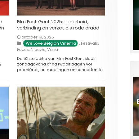
e
Film Fest Gent 2025: tederheid,
en
verbinding en verzet als rode draad
oktober 19, 2025
We Love Belgian Cinema
,
Festivals
,
Focus
,
Nieuws
,
Varia
De 52ste editie van Film Fest Gent sloot
zondagavond af na twaalf dagen vol
e
premières, ontmoetingen en concerten. In
een wereld die steeds meer verdeeld
en
raakt, maakte het festival een opvallend
g
statement: het koos bewust voor films die
tederheid, verbinding en verzet centraal
stellen. Het werd een editie waarin
 –
zorgzaamheid …