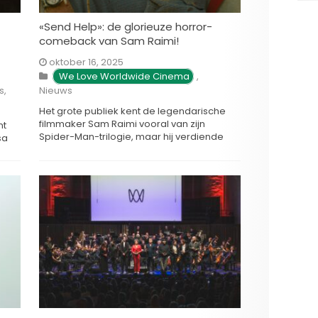
«Send Help»: de glorieuze horror-
comeback van Sam Raimi!
oktober 16, 2025
 We Love Worldwide Cinema
,
s
,
Nieuws
Het grote publiek kent de legendarische
filmmaker Sam Raimi vooral van zijn
nt
Spider-Man-trilogie, maar hij verdiende
sa
zijn sporen in de eerste plaats in het
horrorgenre met de Evil Dead-films. Het is
t
dan ook groot nieuws dat hij meer dan 15
jaar na zijn laatste gruwelfilm (Drag Me to
Hell was …