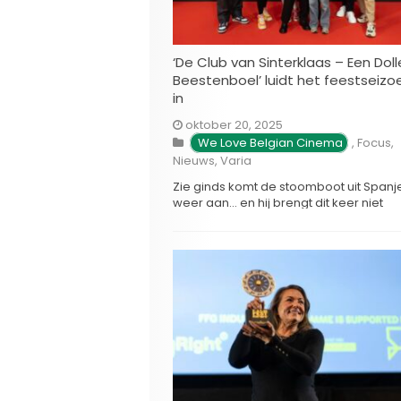
‘De Club van Sinterklaas – Een Doll
Beestenboel’ luidt het feestseizo
in
oktober 20, 2025
We Love Belgian Cinema
,
Focus
,
Nieuws
,
Varia
Zie ginds komt de stoomboot uit Spanj
weer aan… en hij brengt dit keer niet
meteen Sinterklaas zelf, maar wel al e
flinke portie filmplezier. In Kinepolis gin
onlangs De Club van Sinterklaas – Een
Dolle Beestenboel in première, in
aanwezigheid van Niels Destadsbader
die in de film de …