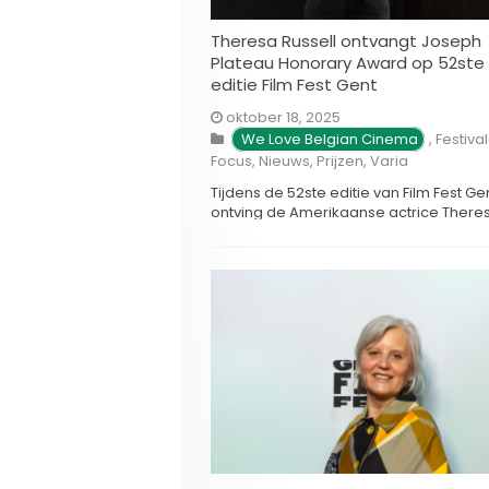
Theresa Russell ontvangt Joseph
Plateau Honorary Award op 52ste
editie Film Fest Gent
oktober 18, 2025
We Love Belgian Cinema
,
Festival
Focus
,
Nieuws
,
Prijzen
,
Varia
Tijdens de 52ste editie van Film Fest Ge
ontving de Amerikaanse actrice There
Russell vanavond een Joseph Plateau
Honorary Award. Met deze prijs eert he
festival gasten die een uitzonderlijke
bijdrage hebben geleverd aan de
filmkunst. Russell kreeg de prijs als
erkenning voor haar eigenzinnige en
veelzijdige carrière, die zowel …