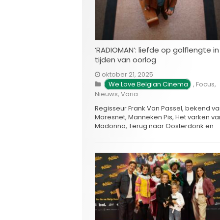
‘RADIOMAN’: liefde op golflengte in
tijden van oorlog
oktober 21, 2025
We Love Belgian Cinema
,
Focus
,
Nieuws
,
Varia
Regisseur Frank Van Passel, bekend v
Moresnet, Manneken Pis, Het varken va
Madonna, Terug naar Oosterdonk en
Smaak van de Keyser, onthult vandaag
officiële trailer van zijn nieuwe film
RADIOMAN — een ontroerend
liefdesverhaal dat zich afspeelt in de
laatste dagen voor het uitbreken van 
Tweede Wereldoorlog. Met …