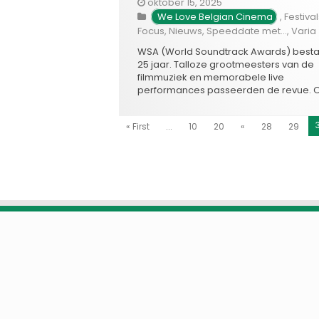
oktober 15, 2025
We Love Belgian Cinema
,
Festival
Focus
,
Nieuws
,
Speeddate met...
,
Varia
WSA (World Soundtrack Awards) besta
25 jaar. Talloze grootmeesters van de
filmmuziek en memorabele live
performances passeerden de revue.
dat te vieren werd een selectie daarv
vereeuwigd op een unieke, limited-edi
« First
...
10
20
«
28
29
vinylbox met 4 LP’s, een waar collector
item vol iconische muziek van Lifetime
Achievement Award-winnaars en gevi
eregasten. …