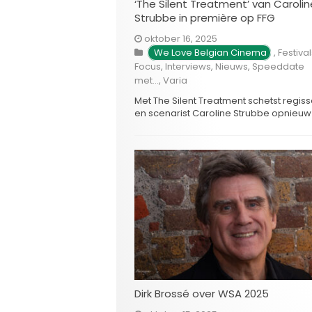
‘The Silent Treatment’ van Carolin
Strubbe in première op FFG
oktober 16, 2025
We Love Belgian Cinema
,
Festival
Focus
,
Interviews
,
Nieuws
,
Speeddate
met...
,
Varia
Met The Silent Treatment schetst regis
en scenarist Caroline Strubbe opnieu
intiem, sfeervol psychologisch drama 
menselijke verbindingen, schuld, verg
en hoe de kracht van verbeelding ons 
helpen trauma’s te verwerken. Deze fi
vormt tevens het sluitstuk van Strubbes
veelgeprezen Lost Persons-trilogie (Lo
Persons Area, 2009; I’m the Same, I’m a
Dirk Brossé over WSA 2025