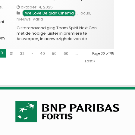
s
,
oktober 14, 2025
We Love Belgian Cinema
,
Focus
,
Nieuws
,
Varia
at
Gisterenavond ging Team Spirit Next Gen
met de nodige luister in première te
 Om
Antwerpen, in aanwezigheid van de
an
voltallige cast en vele bekende gezichten.
tion
De nieuwe film in de iconische Team Spirit-
30
31
32
»
40
50
60
...
Page 30 of 715
s
reeks markeert de langverwachte
terugkeer van Eendracht Vooruit op het
Last »
erde
witte doek, 25 jaar na de originele film. De …