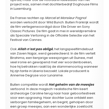
project was, samen met dochterbedrijf Doghouse Films
in Luxemburg.
De Franse rechten op
Marcel et Monsieur Pagnol
worden verkocht door Wild Bunch. Buiten Frankrijk wordt
de film vertegenwoordigd door Elle Driver en Sony
Classic Pictures. De film gaat in mei in wereldpremière
als Speciale Vertoning in de Officiële Selectie van het
Festival van Cannes.
Ook
Allah n’est pas obligé
, het langspeelfilmdebuut
van Zaven Najjar, werd geselecteerd. In de film vertelt
Birahima, een tienjarige weesjongen uit Guinee, met
veel ironie en gewapend met vier woordenboeken,
hoe hij betrokken raakt bij de stammenoorlog wanneer
hij zijn tante in Liberia bezoekt. Lokale producent is
Annemie Degryse voor Lunanime.
Buiten competitie wordt
Het geheim van de meesjes
vertoond. In deze magisch-realistische film keert
archeologe Caroline terug naar haar geboortestreek
voor een opgraving. Haar dochter Lucie ontdekt een
verborgen familiegeheim, en begint, geholpen door
een groep meesjes, aan een wonderlijke zoektocht.