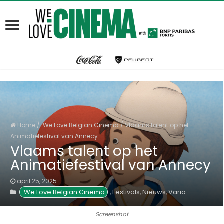
Home
/
We Love Belgian Cinema
/
Vlaams talent op het
Animatiefestival van Annecy
Vlaams talent op het
Animatiefestival van Annecy
april 25, 2025
We Love Belgian Cinema
Festivals
Nieuws
Varia
,
,
,
Screenshot