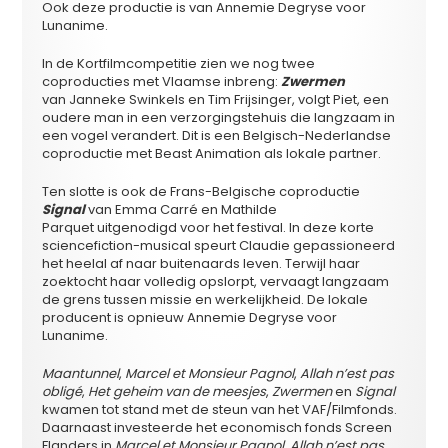
Ook deze productie is van Annemie Degryse voor
Lunanime.
In de Kortfilmcompetitie zien we nog twee
coproducties met Vlaamse inbreng:
Zwermen
van Janneke Swinkels en Tim Frijsinger, volgt Piet, een
oudere man in een verzorgingstehuis die langzaam in
een vogel verandert. Dit is een Belgisch-Nederlandse
coproductie met Beast Animation als lokale partner.
Ten slotte is ook de Frans-Belgische coproductie
Signal
van Emma Carré en Mathilde
Parquet uitgenodigd voor het festival. In deze korte
sciencefiction-musical speurt Claudie gepassioneerd
het heelal af naar buitenaards leven. Terwijl haar
zoektocht haar volledig opslorpt, vervaagt langzaam
de grens tussen missie en werkelijkheid. De lokale
producent is opnieuw Annemie Degryse voor
Lunanime.
Maantunnel
,
Marcel et Monsieur Pagnol
,
Allah n’est pas
obligé
,
Het geheim van de meesjes
,
Zwermen
en
Signal
kwamen tot stand met de steun van het VAF/Filmfonds.
Daarnaast investeerde het economisch fonds Screen
Flanders in
Marcel et Monsieur Pagnol
,
Allah n’est pas