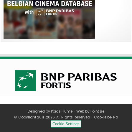
Designed by
Poids Plume
- Web by
Point Be
© Copyright 2011-2026, All Rights Reserved -
Cookie beleid
Cookie Settings