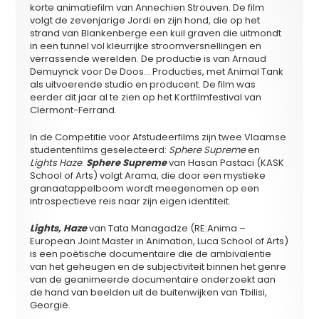
korte animatiefilm van Annechien Strouven. De film
volgt de zevenjarige Jordi en zijn hond, die op het
strand van Blankenberge een kuil graven die uitmondt
in een tunnel vol kleurrijke stroomversnellingen en
verrassende werelden. De productie is van Arnaud
Demuynck voor De Doos… Producties, met Animal Tank
als uitvoerende studio en producent. De film was
eerder dit jaar al te zien op het Kortfilmfestival van
Clermont-Ferrand.
In de Competitie voor Afstudeerfilms zijn twee Vlaamse
studentenfilms geselecteerd:
Sphere Supreme
en
Lights Haze
.
Sphere Supreme
van Hasan Pastaci (KASK
School of Arts) volgt Arama, die door een mystieke
granaatappelboom wordt meegenomen op een
introspectieve reis naar zijn eigen identiteit.
Lights, Haze
van Tata Managadze (RE:Anima –
European Joint Master in Animation, Luca School of Arts)
is een poëtische documentaire die de ambivalentie
van het geheugen en de subjectiviteit binnen het genre
van de geanimeerde documentaire onderzoekt aan
de hand van beelden uit de buitenwijken van Tbilisi,
Georgië.