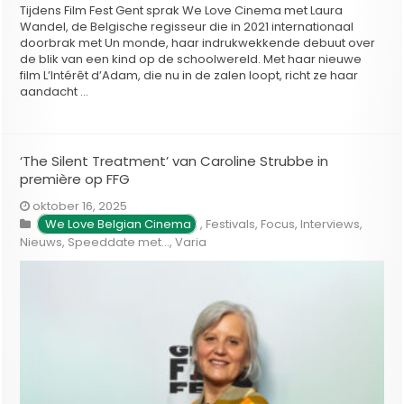
Tijdens Film Fest Gent sprak We Love Cinema met Laura
Wandel, de Belgische regisseur die in 2021 internationaal
doorbrak met Un monde, haar indrukwekkende debuut over
de blik van een kind op de schoolwereld. Met haar nieuwe
film L’Intérêt d’Adam, die nu in de zalen loopt, richt ze haar
aandacht …
‘The Silent Treatment’ van Caroline Strubbe in
première op FFG
oktober 16, 2025
We Love Belgian Cinema
,
Festivals
,
Focus
,
Interviews
,
Nieuws
,
Speeddate met...
,
Varia