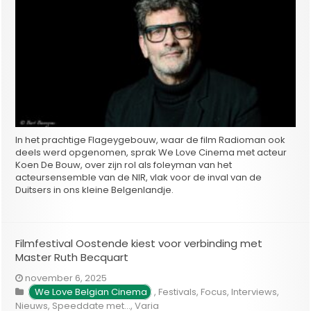
In het prachtige Flageygebouw, waar de film Radioman ook
deels werd opgenomen, sprak We Love Cinema met acteur
Koen De Bouw, over zijn rol als foleyman van het
acteursensemble van de NIR, vlak voor de inval van de
Duitsers in ons kleine Belgenlandje.
Filmfestival Oostende kiest voor verbinding met
Master Ruth Becquart
november 6, 2025
We Love Belgian Cinema
,
Festivals
,
Focus
,
Interviews
,
Nieuws
,
Speeddate met...
,
Varia