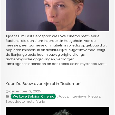
Tijdens Film Fest Gent sprak We Love Cinema met Veerle
Baetens, die een stem inspreekt in Het geheim van de
meesjes, een zomerse animatiefilm volledig opgebouwd uit
papieren knipsels. In dit avontuurlijke jeugdfilmverhaal volgt
de tienjarige Lucie haar nieuwsgierigheid langs
archeologische opgravingen, verborgen
familiegeschiedenissen en een reeks kleine mysteries. Met …
Koen De Bouw over zijn rol in ‘Radioman’
december 12, 2025
We Love Belgian Cinema
,
Focus
,
Interviews
,
Nieuws
,
Speeddate met...
,
Varia