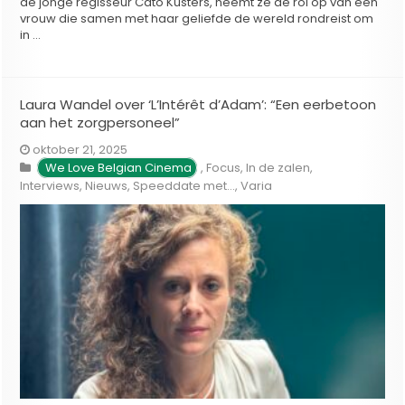
de jonge regisseur Cato Kusters, neemt ze de rol op van een
vrouw die samen met haar geliefde de wereld rondreist om
in …
Laura Wandel over ‘L’Intérêt d’Adam’: “Een eerbetoon
aan het zorgpersoneel”
oktober 21, 2025
We Love Belgian Cinema
,
Focus
,
In de zalen
,
Interviews
,
Nieuws
,
Speeddate met...
,
Varia