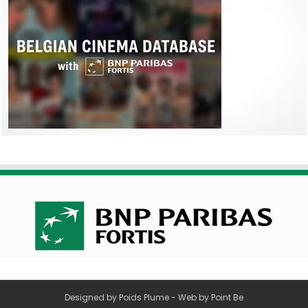
Designed by
Poids Plume
- Web by
Point Be