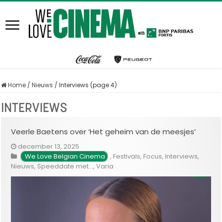
Home
/
Nieuws
/
Interviews (page 4)
INTERVIEWS
Veerle Baetens over ‘Het geheim van de meesjes’
december 13, 2025
We Love Belgian Cinema
,
Festivals
,
Focus
,
Interviews
,
Nieuws
,
Speeddate met...
,
Varia