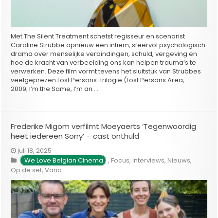
Met The Silent Treatment schetst regisseur en scenarist
Caroline Strubbe opnieuw een intiem, sfeervol psychologisch
drama over menselijke verbindingen, schuld, vergeving en
hoe de kracht van verbeelding ons kan helpen trauma’s te
verwerken. Deze film vormt tevens het sluitstuk van Strubbes
veelgeprezen Lost Persons-trilogie (Lost Persons Area,
2009; I’m the Same, I’m an …
Frederike Migom verfilmt Moeyaerts ‘Tegenwoordig
heet iedereen Sorry’ – cast onthuld
juli 18, 2025
We Love Belgian Cinema
,
Focus
,
Interviews
,
Nieuws
,
Op de set
,
Varia