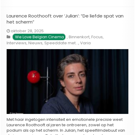
Laurence Roothooft over ‘Julian’: “De liefde spat van
het scherm”
oktober 28, 2025
We Love Belgian Cinema
,
Binnenkort
,
Focus
,
Interviews
,
Nieuws
,
Speeddate met...
,
Varia
Met haar ingetogen intensiteit en emotionele precisie weet
Laurence Roothooft al jaren te ontroeren, zowel op het
podium als op het scherm. In Julian, het speelfilmdebuut van