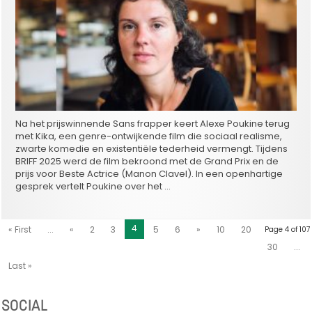
Na het prijswinnende Sans frapper keert Alexe Poukine terug
met Kika, een genre-ontwijkende film die sociaal realisme,
zwarte komedie en existentiële tederheid vermengt. Tijdens
BRIFF 2025 werd de film bekroond met de Grand Prix en de
prijs voor Beste Actrice (Manon Clavel). In een openhartige
gesprek vertelt Poukine over het …
4
« First
...
«
2
3
5
6
»
10
20
Page 4 of 107
30
...
Last »
SOCIAL