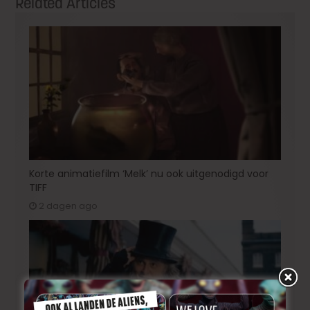
Related Articles
Korte animatiefilm ‘Melk’ nu ook uitgenodigd voor
TIFF
2 dagen ago