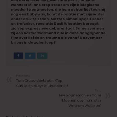
een beter leven wil geven dan het zijne. Maar
wanneer Milano erop staat om zijn biologische
moeder te ontmoeten, die hem achterliet toen hij
nog een baby was, komt de relatie met zijn vader
onder druk te staan. Matteo Simoni speelt sober
en trefzeker, revelatie Basil Wheatley beroept
zich op expressieve gebarentaal. Samen vormen
zij een hartverwarmend duo in deze aangrijpende
film over liefde en trauma die vanaf 6 november
bij ons in de zalen loopt!
Précedent
Tom Cruise denkt aan «Top
Gun 3» én «Days of Thunder 2»!
Next
Tine Roggeman en Cami
Moonen over hun rol in
‘Waarom Wettelen’