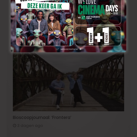
«Ebenezer»: Johnny Depp maakt zijn grote
comeback in een duistere herinterpretatie van de
Dickens-klassieker!
2 dagen ago
Bioscoopjournaal: ‘Frontera’
3 dagen ago