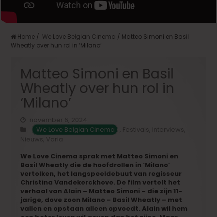
Home
/
We Love Belgian Cinema
/
Matteo Simoni en Basil
Wheatly over hun rol in ‘Milano’
Matteo Simoni en Basil
Wheatly over hun rol in
‘Milano’
november 6, 2024
We Love Belgian Cinema
,
Festivals
,
Interviews
,
Nieuws
,
Varia
We Love Cinema sprak met Matteo Simoni en
Basil Wheatly die de hoofdrollen in ‘Milano’
vertolken, het langspeeldebuut van regisseur
Christina Vandekerckhove. De film vertelt het
verhaal van Alain – Matteo Simoni – die zijn 11-
jarige, dove zoon Milano – Basil Wheatly – met
vallen en opstaan alleen opvoedt. Alain wil hem