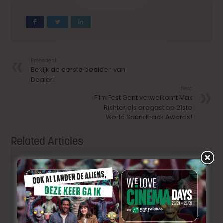
Précedent
Bekijk de eerste beelden van
Dealer!
Next
Film Fest Gent verwelkomt Max
Richter als eregast op 21ste
World Soundtrack Awards!
Related Articles