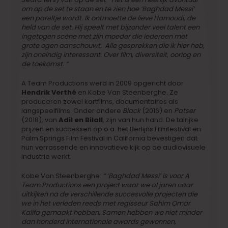
om op de set te staan en te zien hoe ‘Baghdad Messi’
een pareltje wordt. Ik ontmoette de lieve Hamoudi, de
held van de set. Hij speelt met bijzonder veel talent een
ingetogen scène met zijn moeder die iedereen met
grote ogen aanschouwt. Alle gesprekken die ik hier heb,
zijn oneindig interessant. Over film, diversiteit, oorlog en
de toekomst. “
A Team Productions werd in 2009 opgericht door
Hendrik Verthé
en Kobe Van Steenberghe. Ze
produceren zowel kortfilms, documentaires als
langspeelfilms. Onder andere
Black
(2016) en
Patser
(2018), van
Adil en Bilall
, zijn van hun hand. De talrijke
prijzen en successen op o.a. het Berlijns Filmfestival en
Palm Springs Film Festival in California bevestigen dat
hun verrassende en innovatieve kijk op de audiovisuele
industrie werkt.
Kobe Van Steenberghe:
“ ‘Baghdad Messi’ is voor A
Team Productions een project waar we al jaren naar
uitkijken na de verschillende succesvolle projecten die
we in het verleden reeds met regisseur Sahim Omar
Kalifa gemaakt hebben. Samen hebben we niet minder
dan honderd internationale awards gewonnen,