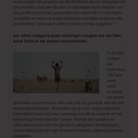
waaronder de juryprijs op de Berlinale en als hoogtepunt
de shortlist voor de Oscars. In The Searchers hebben we
de perfecte partner gevonden om deze film in de markt
te zetten en hem de internationale carrière te geven die
hij verdient. We love it when a plan comes together.”
Als alles volgens plan verloopt mogen we de film
eind 2022 in de zalen verwachten.
In de film
volgen
we
Hamoud
i (11) die
leeft
voor
voetbal
en wiens
grootste droom het is om ooit net zo goed te zijn als zijn
voetbalheld Messi. Wanneer hij op een dag ongewild
betrokken raakt bij een aanslag wordt hij wakker in het
ziekenhuis met slechts 1 been. Terwijl zijn ouders er
alles aan doen om het gezin in veiligheid te brengen,
vecht Hamoudi om zijn droom ondanks alles te kunnen
bereiken.