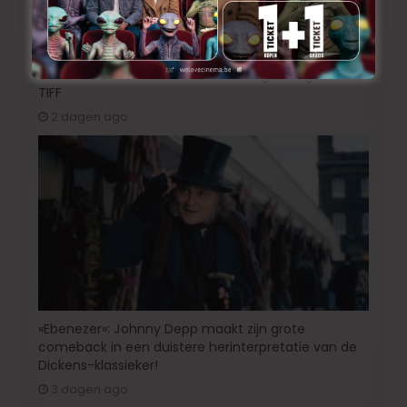
Korte animatiefilm ‘Melk’ nu ook uitgenodigd voor
TIFF
2 dagen ago
«Ebenezer»: Johnny Depp maakt zijn grote
comeback in een duistere herinterpretatie van de
Dickens-klassieker!
3 dagen ago