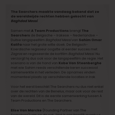
The Searchers maakte vandaag bekend dat ze
de wereldwijde rechten hebben gekocht van
Baghdad Messi
.
Samen met
A Team Productions
brengt
The
Searchers
de Belgische – Irakese – Nederlandse –
Duitse langspeelfilm
Baghdad Messi
van
Sahim Omar
Kalifa
naar het grote witte doek. De Belgisch-
Koerdische regisseur oogstte al eerder succes met
Zagros
en regisseerde de kortfilm
Baghdad Messi
. Nu
verzorgt hij dus ook voor de langspeelfilm de regie. Het
scenario is van de hand van
Kobe Van Steenberghe
met wie Sahim reeds verschillende keren succesvol
samenwerkte in het verleden. De opnames vinden
momenteel plaats op verschillende locaties in Irak.
Voor het eerst beschikt The Searchers nu dus niet enkel
over de rechten van de Benelux, maar ook voor de rest
van de wereld. Dit is de eerste samenwerking tussen A
Team Productions en The Searchers.
Elise Van Marcke
(Founding Partner van The
Searchers) van op de set:
“Het is een heerlijk avontuur