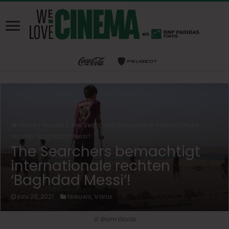
Home
/
Nieuws
/
The Searchers bemachtigt internationale
rechten ‘Baghdad Messi’!
The Searchers bemachtigt
internationale rechten
‘Baghdad Messi’!
Nieuws
Varia
juni 28, 2021
,
© Bram Goots