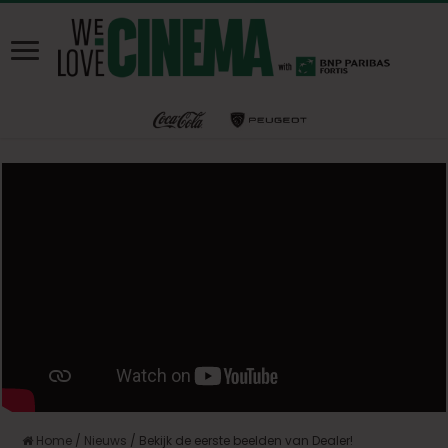
Home
/
Nieuws
/
Bekijk de eerste beelden van Dealer!