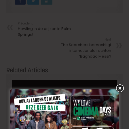
Précedent
Howling in de prijzen in Palm
Springs!
Next
The Searchers bemachtigt
internationale rechten
‘Baghdad Messi’!
Related Articles