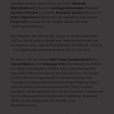
talenten maken deel uit van de cast:
Hannah
Macpherson
(Yousra),
Abilagil Abraham
(Tasha),
Ayman Sitiane
(Youssef),
Muzafer Ipekci
(Mario) en
Ilias Yaghmouri
(Marwan). De Nederlandse acteur
Poal Caïro
, bekend van
Goede Tijden, Slechte
Tijden
speelt Romeo.
Ben Segers, die we eerder zagen in
Safety First, Wat
Als?
en
Auch!
laat in
Dealer
een hele andere kant van
zijn kunnen zien. Ook Bart Hollanders (
Callboys, Yummy
,
…) is nagenoeg onherkenbaar in de rol van Luca.
De film is een productie
Bart Van Langendonck
en
Sarah Marks
voor
Savage film
(
Rundskop, De Patrick,
Le Fidele, D’Ardennen…).
Het is een coproductie met
Eyeworks Film & Tv Drama, The Film Kitchen, Tarantula
en DPG Media en gemaakt in samenwerking met
Telenet, Paradiso Filmed Entertainment met de steun
van het Vlaams Audiovisueel Fonds (VAF), Screen
Flanders, Nederlands Filmfonds, Le Centre Du Cinema et
de L’Audiovisuel De La Federation Wallonie-Bruxelles
(FWB) en de Belgische Tax Shelter Voor
Filmfinanciering.