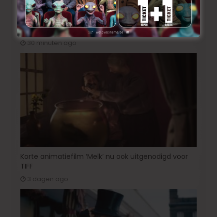
«Bucking Fastard»: Werner Herzog komt naar
Venetië met een fictiefilm!
30 minuten ago
Korte animatiefilm ‘Melk’ nu ook uitgenodigd voor
TIFF
3 dagen ago