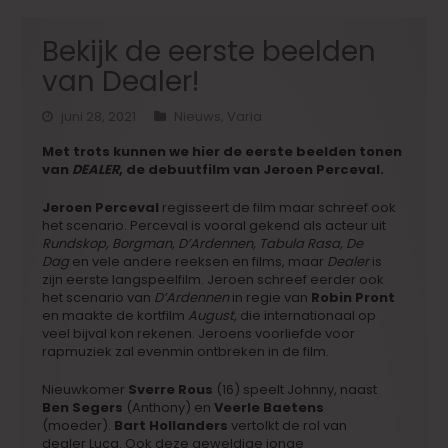
Bekijk de eerste beelden
van Dealer!
juni 28, 2021
Nieuws
,
Varia
Met trots kunnen we hier de eerste beelden tonen
van
DEALER
, de debuutfilm van Jeroen Perceval.
Jeroen Perceval
regisseert de film maar
schreef ook
het scenario. Perceval is vooral gekend als acteur uit
Rundskop, Borgman, D’Ardennen, Tabula Rasa, De
Dag
en vele andere reeksen en films, maar
Dealer
is
zijn eerste langspeelfilm. Jeroen schreef eerder ook
het scenario van
D’Ardennen
in regie van
Robin Pront
en maakte de kortfilm
August
, die internationaal op
veel bijval kon rekenen. Jeroens voorliefde voor
rapmuziek zal evenmin ontbreken in de film.
Nieuwkomer
Sverre Rous
(16) speelt Johnny, naast
Ben Segers
(Anthony) en
Veerle Baetens
(moeder).
Bart Hollanders
vertolkt de rol van
dealer Luca. Ook deze geweldige jonge