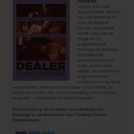
Synopsis
Johnny (14j), een
drugrunnertje, droomt
van een ander leven
waar hij iemand
kan zijn die erkend
wordt, weg van de
drugs en de
jeugdinstelling.
Wanneer hij Anthony,
een bekende
succesvolle acteur
waar Johnny naar
opkijkt, als vaste klant
krijgt ontstaat er
wederzijdse interesse
en een band, zelfs een soort vader-zoon relatie. Ze
proberen beiden een nieuwe wending aan hun leven
te geven … maar zullen ze daar in slagen?
De film komt op 10 november uit in de Belgische
bioscoop en wordt verdeeld door Paradiso Filmed
Entertainment.