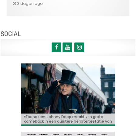
3 dagen ago
SOCIAL
«Ebenezer»: Johnny Depp maakt zijn grote
Bioscoopjournaal: ‘Frontera’
Vacature: Productie-assistent (m/v/x)
‘Some like it hot in Belgium’ met Tijmen
«Coyote vs. Acme»: de behekste
comeback in een duistere herinterpretatie van
Govaerts
Hollywoodfilm komt nu toch in de zalen!
de Dickens-klassieker!