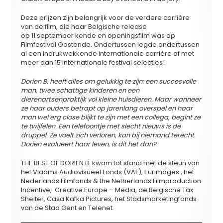
Deze prijzen zijn belangrijk voor de verdere carrière
van de film, die haar Belgische release
op 11 september kende en openingsfilm was op
Filmfestival Oostende. Ondertussen legde ondertussen
al een indrukwekkende internationale carrière af met
meer dan 15 internationale festival selecties!
Dorien B. heeft alles om gelukkig te zijn: een succesvolle
man, twee schattige kinderen en een
dierenartsenpraktijk vol kleine huisdieren. Maar wanneer
ze haar ouders betrapt op jarenlang overspel en haar
man wel erg close blijkt te zijn met een collega, begint ze
te twijfelen. Een telefoontje met slecht nieuws is de
druppel. Ze voelt zich verloren, kan bij niemand terecht.
Dorien evalueert haar leven, is dit het dan?
THE BEST OF DORIEN B. kwam tot stand met de steun van
het Vlaams Audiovisueel Fonds (VAF), Eurimages , het
Nederlands Filmfonds & the Netherlands Filmproduction
Incentive, Creative Europe – Media, de Belgische Tax
Shelter, Casa Kafka Pictures, het Stadsmarketingfonds
van de Stad Gent en Telenet.