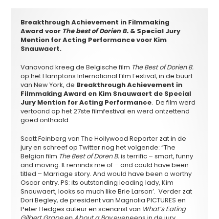
Breakthrough Achievement in Filmmaking
Award voor
The best of Dorien B.
& Special Jury
Mention for Acting Performance
voor Kim
Snauwaert.
Vanavond kreeg de Belgische film
The Best of Dorien B.
op het Hamptons International Film Festival, in de buurt
van New York, de
Breakthrough Achievement in
Filmmaking Award en Kim Snauwaert de Special
Jury Mention for Acting Performance
. De film werd
vertoond op het 27ste filmfestival en werd ontzettend
goed onthaald.
Scott Feinberg van The Hollywood Reporter zat in de
jury en schreef op Twitter nog het volgende: “The
Belgian film
The Best of Doren B.
is terrific – smart, funny
and moving. It reminds me of – and could have been
titled – Marriage story. And would have been a worthy
Oscar entry. PS: its outstanding leading lady, Kim
Snauwaert, looks so much like Brie Larson’. Verder zat
Dori Begley, de president van Magnolia PICTURES en
Peter Hedges auteur en scenarist van
What’s Eating
Gilbert Grape
en
About a Boy
eveneens in de jury.