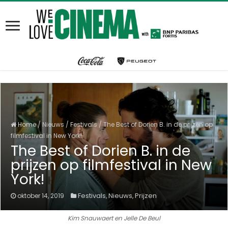
Home
/
Nieuws
/
Festivals
/
The Best of Dorien B. in de prijzen op
filmfestival in New York!
The Best of Dorien B. in de
prijzen op filmfestival in New
York!
Festivals
Nieuws
Prijzen
oktober 14, 2019
,
,
Kim Snauwaert en Jelle De Beul