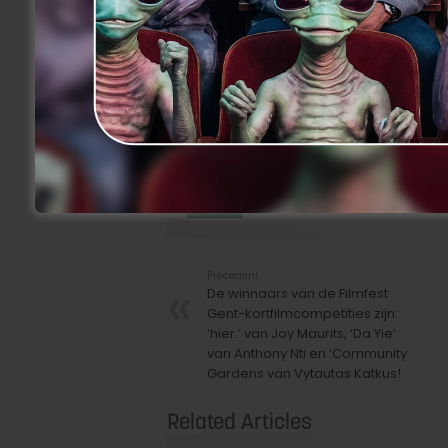
Geraldine Chaplin is de tweede festivalg
Joseph Plateau Honorary Award overhand
Joseph Plateau Honorary Award al naar 
de Spaanse cinema.
De jaarlijkse Joseph Plateau Honor
bijdrage aan de kunst van het film
Facebook
Twitter
Share
Précedent
De winnaars van de Filmfest
Gent-kortfilmcompetities zijn:
‘hier.’ van Joy Maurits, ‘Da Yie’
van Anthony Nti en ‘Community
Gardens van Vytautas Katkus!
Related Articles