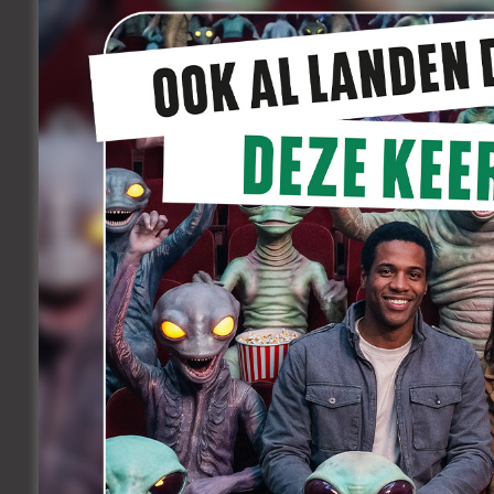
de première van
The Barefoot Emperor
,
Woodworth waarin Chaplin een dubbelrol 
schittert Chaplin ook in de hoofdrol va
films van haar toenmalige partner en r
Franse filmgeschiedenis schreef.
Geraldine Chaplin
Chaplin brak door bij het grote publiek d
lijstje van grote namen uit de filmwere
Robert Altman (
Nashville
), Martin Scorse
Holidays
), Pedro Almodóvar (
Hable con 
Rivette (
L’amour par terre
), Jane Birkin (
Antonio Bayona (
Jurassic World: Fallen
van Richard Attenborough uit 1992, vert
Chaplin heeft ook aan talloze product
Wim De Witte, programmadirecteur van F
kwetsbare, zoekende en lijdende perso
beklijft.”
Chaplins prijzenkast bevat een Goya, 
Spaanse Academy of Cinematographic A
Golden Globe en een BAFTA. En nu dus 