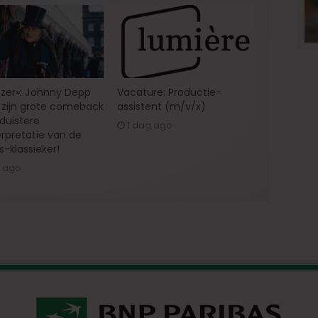
zer»: Johnny Depp
Vacature: Productie-
zijn grote comeback
assistent (m/v/x)
 duistere
1 dag ago
erpretatie van de
s-klassieker!
g ago