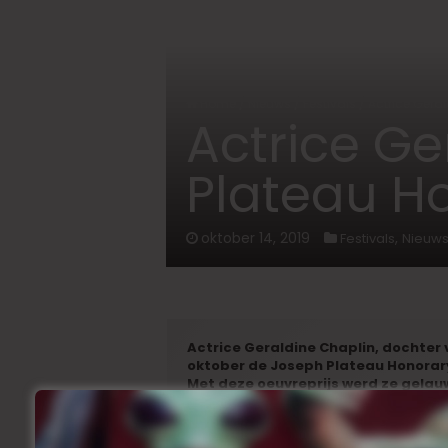
Home
/
Nieuws
/
Festivals
/
Actrice Gera
Actrice Ge
Plateau H
oktober 14, 2019
,
Festivals
Nieuw
Actrice Geraldine Chaplin, dochter 
oktober de Joseph Plateau Honorar
Met deze oeuvreprijs werd ze gelau
filmkunst en voor haar indrukwekk
De Amerikaans-Brits-Spaanse Geraldine 