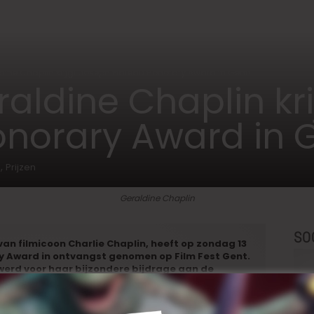
ldine Chaplin krijgt Joseph Plateau Honorary Award in Gent!
raldine Chaplin kr
onorary Award in G
,
s
Prijzen
Geraldine Chaplin
SO
van filmicoon Charlie Chaplin, heeft op zondag 13
y Award in ontvangst genomen op Film Fest Gent.
werd voor haar bijzondere bijdrage aan de
ende palmares.
Chaplin nam haar carrièreprijs in ontvangst vlak voor