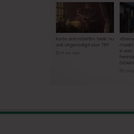
Korte animatiefilm ‘Melk’ nu
«Ebene
ook uitgenodigd voor TIFF
maakt 
in een
14 uur ago
herint
Dicken
1 da