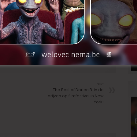
ast die tijdens de 46ste editie van Film Fest Gent een
igd krijgt. Op donderdag 11 oktober ging de eerste
Agustí Villaronga, de grote ‘onbekende’ meester van
ary Awards bekronen gasten voor hun bijzondere
maken.
LinkedIn
Next
The Best of Dorien B. in de
prijzen op filmfestival in New
York!