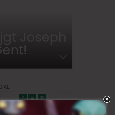
ijgt Joseph
ent!
CIAL