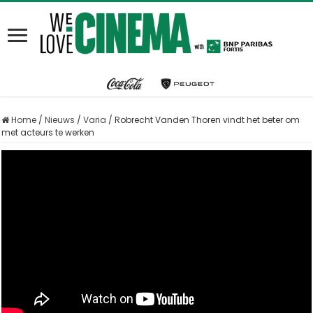
Home
/
Nieuws
/
Varia
/
Robrecht Vanden Thoren vindt het beter om
met acteurs te werken