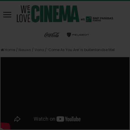
Home
/
Nieuws
/
Varia
/
‘Come As You Are’ is buitenlandse titel