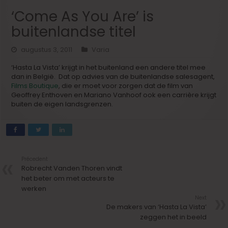
‘Come As You Are’ is
buitenlandse titel
augustus 3, 2011
Varia
‘Hasta La Vista’ krijgt in het buitenland een andere titel mee
dan in België. Dat op advies van de buitenlandse salesagent,
Films Boutique
, die er moet voor zorgen dat de film van
Geoffrey Enthoven en Mariano Vanhoof ook een carrière krijgt
buiten de eigen landsgrenzen.
Précedent
Robrecht Vanden Thoren vindt
het beter om met acteurs te
werken
Next
De makers van ‘Hasta La Vista’
zeggen het in beeld