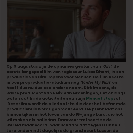
Op 9 augustus zijn de opnames gestart van
‘Girl’
, de
eerste langspeelfilm van regisseur Lukas Dhont, in een
productie van Dirk Impens voor Menuet. De film heette
in een preproductie-stadium nog
‘Under My Skin’
en
heeft dus nu dus een andere naam. Dirk Impens, de
vaste producent van Felix Van Groeningen, liet onlangs
weten dat hij de activiteiten van zijn
Menuet stop
zet.
Deze film wordt de allerlaatste die door het befaamde
productiehuis wordt geproduceerd. De prent laat ons
binnenkijken in het leven van de 15-jarige Lara, die het
wil maken als ballerina. Daarvoor trotseert ze de
wereld maar vooral haar lichaam dat tegenstribbelt.
Lara ondervindt dagelijks de grand écart tussen de