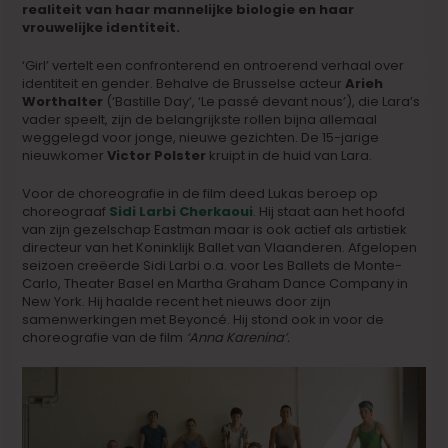
realiteit van haar mannelijke biologie en haar
vrouwelijke identiteit.
‘Girl’ vertelt een confronterend en ontroerend verhaal over
identiteit en gender. Behalve de Brusselse acteur
Arieh
Worthalter
(‘Bastille Day’, ‘Le passé devant nous’), die Lara’s
vader speelt, zijn de belangrijkste rollen bijna allemaal
weggelegd voor jonge, nieuwe gezichten. De 15-jarige
nieuwkomer
Victor Polster
kruipt in de huid van Lara.
Voor de choreografie in de film deed Lukas beroep op
choreograaf
Sidi Larbi Cherkaoui
. Hij staat aan het hoofd
van zijn gezelschap Eastman maar is ook actief als artistiek
directeur van het Koninklijk Ballet van Vlaanderen. Afgelopen
seizoen creëerde Sidi Larbi o.a. voor Les Ballets de Monte-
Carlo, Theater Basel en Martha Graham Dance Company in
New York. Hij haalde recent het nieuws door zijn
samenwerkingen met Beyoncé. Hij stond ook in voor de
choreografie van de film
‘Anna Karenina’.