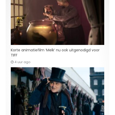
Korte animatiefilm ‘Melk’ nu ook uitgenodigd voor
TIFF
4 uur ago