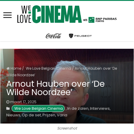
Home
/
We Love Belgian Cinema
/
Arnout Hauben over ‘De
Wilde Noordzee’
Arnout Hauben over ‘De
Wilde Noordzee’
maart 17, 2025
We Love Belgian Cinema
In de zalen
Interviews
,
,
,
Nieuws
Op de set
Prijzen
Varia
,
,
,
Screenshot