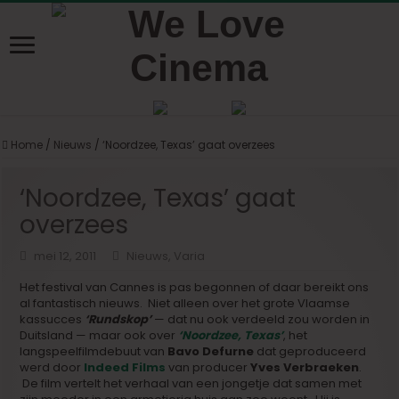
Home
/
Nieuws
/
‘Noordzee, Texas’ gaat overzees
‘Noordzee, Texas’ gaat
overzees
mei 12, 2011
Nieuws
,
Varia
Het festival van Cannes is pas begonnen of daar bereikt ons
al fantastisch nieuws. Niet alleen over het grote Vlaamse
kassucces
‘Rundskop’
— dat nu ook verdeeld zou worden in
Duitsland — maar ook over
‘Noordzee, Texas’
, het
langspeelfilmdebuut van
Bavo Defurne
dat geproduceerd
werd door
Indeed Films
van producer
Yves Verbraeken
.
De film vertelt het verhaal van een jongetje dat samen met