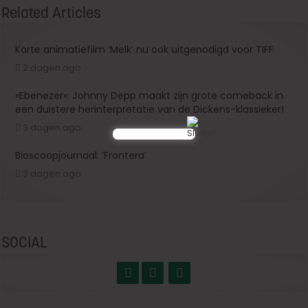
Related Articles
Korte animatiefilm ‘Melk’ nu ook uitgenodigd voor TIFF
2 dagen ago
«Ebenezer»: Johnny Depp maakt zijn grote comeback in
een duistere herinterpretatie van de Dickens-klassieker!
3 dagen ago
Bioscoopjournaal: ‘Frontera’
3 dagen ago
SOCIAL