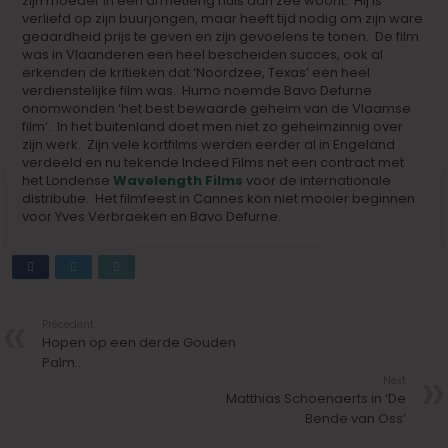
zijn moeder in een armetierig huis aan zee woont. Hij is
verliefd op zijn buurjongen, maar heeft tijd nodig om zijn ware
geaardheid prijs te geven en zijn gevoelens te tonen. De film
was in Vlaanderen een heel bescheiden succes, ook al
erkenden de kritieken dat ‘Noordzee, Texas’ een heel
verdienstelijke film was. Humo noemde Bavo Defurne
onomwonden ‘het best bewaarde geheim van de Vlaamse
film’. In het buitenland doet men niet zo geheimzinnig over
zijn werk. Zijn vele kortfilms werden eerder al in Engeland
verdeeld en nu tekende Indeed Films net een contract met
het Londense
Wavelength Films
voor de internationale
distributie. Het filmfeest in Cannes kon niet mooier beginnen
voor Yves Verbraeken en Bavo Defurne.
Précedent
Hopen op een derde Gouden
Palm…
Next
Matthias Schoenaerts in ‘De
Bende van Oss’