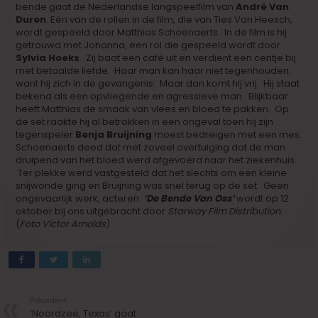
bende gaat de Nederlandse langspeelfilm van
André Van
Duren
. Eén van de rollen in de film, die van Ties Van Heesch,
wordt gespeeld door Matthias Schoenaerts. In de film is hij
getrouwd met Johanna, een rol die gespeeld wordt door
Sylvia Hoeks
. Zij baat een café uit en verdient een centje bij
met betaalde liefde. Haar man kan haar niet tegenhouden,
want hij zich in de gevangenis. Maar dan komt hij vrij. Hij staat
bekend als een opvliegende en agressieve man. Blijkbaar
heeft Matthias de smaak van vlees en bloed te pakken. Op
de set raakte hij al betrokken in een ongeval toen hij zijn
tegenspeler
Benja Bruijning
moest bedreigen met een mes.
Schoenaerts deed dat met zoveel overtuiging dat de man
druipend van het bloed werd afgevoerd naar het ziekenhuis.
Ter plekke werd vastgesteld dat het slechts om een kleine
snijwonde ging en Bruijning was snel terug op de set. Geen
ongevaarlijk werk, acteren.
‘De Bende Van Oss’
wordt op 12
oktober bij ons uitgebracht door
Starway Film Distribution.
(
Foto Victor Arnolds
)
Précedent
‘Noordzee, Texas’ gaat