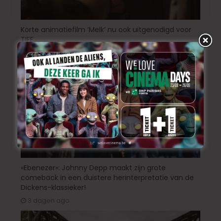
Korte animatiefilm ‘Melk’ nu ook uitgenodigd voor
TIFF
2 dagen ago
«Ebenezer»: Johnny Depp maakt zijn grote
comeback in een duistere herinterpretatie van de
Dickens-klassieker!
3 dagen ago