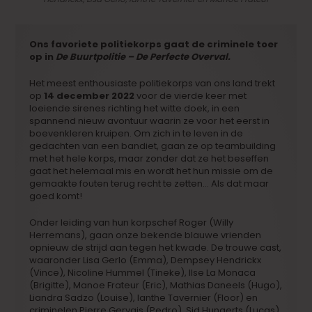
Ons favoriete politiekorps gaat de criminele toer
op in
De Buurtpolitie – De Perfecte Overval.
Het meest enthousiaste politiekorps van ons land trekt
op
14 december 2022
voor de vierde keer met
loeiende sirenes richting het witte doek, in een
spannend nieuw avontuur waarin ze voor het eerst in
boevenkleren kruipen. Om zich in te leven in de
gedachten van een bandiet, gaan ze op teambuilding
met het hele korps, maar zonder dat ze het beseffen
gaat het helemaal mis en wordt het hun missie om de
gemaakte fouten terug recht te zetten… Als dat maar
goed komt!
Onder leiding van hun korpschef Roger (Willy
Herremans), gaan onze bekende blauwe vrienden
opnieuw de strijd aan tegen het kwade. De trouwe cast,
waaronder Lisa Gerlo (Emma), Dempsey Hendrickx
(Vince), Nicoline Hummel (Tineke), Ilse La Monaca
(Brigitte), Manoe Frateur (Eric), Mathias Daneels (Hugo),
Liandra Sadzo (Louise), Ianthe Tavernier (Floor) en
criminelen Pierre Gervais (Pedro), Sid Hunaerts (Lucas)