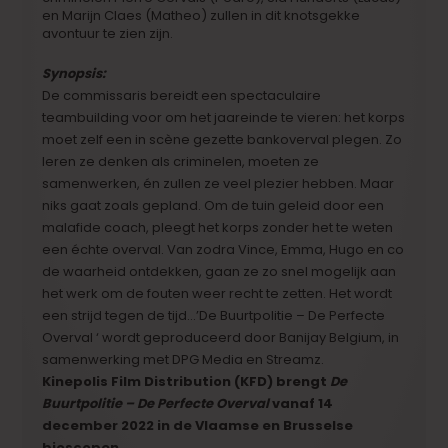
en Marijn Claes (Matheo) zullen in dit knotsgekke
avontuur te zien zijn.
Synopsis:
De commissaris bereidt een spectaculaire
teambuilding voor om het jaareinde te vieren: het korps
moet zelf een in scène gezette bankoverval plegen. Zo
leren ze denken als criminelen, moeten ze
samenwerken, én zullen ze veel plezier hebben. Maar
niks gaat zoals gepland. Om de tuin geleid door een
malafide coach, pleegt het korps zonder het te weten
een échte overval. Van zodra Vince, Emma, Hugo en co
de waarheid ontdekken, gaan ze zo snel mogelijk aan
het werk om de fouten weer recht te zetten. Het wordt
een strijd tegen de tijd…’De Buurtpolitie – De Perfecte
Overval ‘ wordt geproduceerd door Banijay Belgium, in
samenwerking met DPG Media en Streamz.
Kinepolis Film Distribution (KFD) brengt
De
Buurtpolitie – De Perfecte Overval
vanaf 14
december 2022 in de Vlaamse en Brusselse
bioscopen.