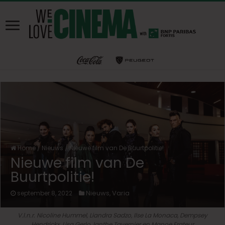
Home
/
Nieuws
/
Nieuwe film van De Buurtpolitie!
Nieuwe film van De
Buurtpolitie!
Nieuws
Varia
september 8, 2022
,
V.l.n.r. Nicoline Hummel, Liandra Sadzo, Ilse La Monaca, Dempsey
Hendrickx, Lisa Gerlo, Ianthe Tavernier en Manoe Frateur