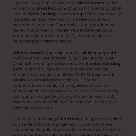
ondertussen geen nieuws meer.
Nico Leunen
werkte
samen met
Brad Pitt
aan
Ad Astra
(James Gray, 2019)
en ook
Ryan Gosling
deed beroep op Leunen voor zijn
regiedebuut
Lost River
(2015), met een score van
niemand minder dan Chromatics-frontman Johnny
Jewel. In 2021 werd hij als eerste Belg toegelaten bij
American Cinema Editors (ACE), een prestigieuze
vereniging voor filmmonteurs.
Johnny Jewel
begon zijn carrière als filmcomponist
met de score voor
Bronson
(2008), een biopic over
Charles Bronson geregisseerd door
Nicolas Winding
Refn
, met wie hij opnieuw samenwerkte voor de
veelgeprezen score van
Drive
(2011). Met zijn bands
Desire
en
Chromatics
zorgde hij voor de
kenmerkende, nostalgische eighties electronica-
sound van de film. Na zijn werk voor
Lost River
zette hij
zich aan zijn volgende project:
Home
van Fien Troch,
waarvoor Jewel in 2016 op Film Fest Gent de Georges
Delerue Award won.
Datzelfde jaar ontving
Fien Troch
een Special Mention
van de Film Fest Gent-jongerenjury voor
Home
, een
onderscheiding die de gevoelige en rake portrettering
van de tieners in haar film extra in de verf zet. De voor