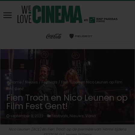
Home
/
Nieuws
/
Festivals
/
Fien Troch en Nico Leunen op Film
Fest Gent!
Fien Troch en Nico Leunen op
Film Fest Gent!
Festivals
Nieuws
Varia
september 9, 2022
,
,
Nico Leunen (ACE) en Fien Troch op de première van 'Home' tijdens
FFG2016 (c) Jeroen Willems