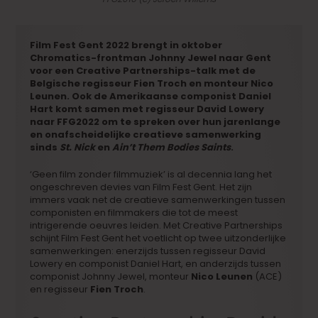
Film Fest Gent 2022 brengt in oktober
Chromatics-frontman Johnny Jewel naar Gent
voor een Creative Partnerships-talk met de
Belgische regisseur Fien Troch en monteur Nico
Leunen. Ook de Amerikaanse componist Daniel
Hart komt samen met regisseur David Lowery
naar FFG2022 om te spreken over hun jarenlange
en onafscheidelijke creatieve samenwerking
sinds
St. Nick
en
Ain’t Them Bodies Saints
.
‘Geen film zonder filmmuziek’ is al decennia lang het
ongeschreven devies van Film Fest Gent. Het zijn
immers vaak net de creatieve samenwerkingen tussen
componisten en filmmakers die tot de meest
intrigerende oeuvres leiden. Met Creative Partnerships
schijnt Film Fest Gent het voetlicht op twee uitzonderlijke
samenwerkingen: enerzijds tussen regisseur David
Lowery en componist Daniel Hart, en anderzijds tussen
componist Johnny Jewel, monteur
Nico Leunen
(ACE)
en regisseur
Fien Troch
.