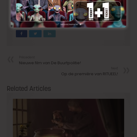
Film Composer of the Year
. Of hij deze nominaties
kan verzilveren wordt bekendgemaakt tijdens de
World Soundtrack Awards Ceremony & Concert
op zaterdag 22 oktober
.
Précedent
Nieuwe film van De Buurtpolitie!
Next
Op de première van RITUEEL!
Related Articles