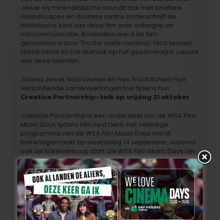
Jewel vrij minimalistische soundtrack met sinistere
soundscapes en duistere synths onderschrijft de
nihilistische kant van deze film over onbegrip en
miscommunicatie. Bovendien werd de film
gemonteerd door Trochs vaste monteur, Nico Leunen.
Home
vormt zo het sluitstuk op het gezamenlijke oeuvre
van deze talenten.
Johnny Jewel, Nico Leunen en Fien Troch lichten hun
verschillende samenwerkingen toe tijdens hun
Creative Partnership-talk op vrijdag 21 oktober
.
Creative Partnership
is een onderdeel van de WSA Film
Music Days tijdens Film Fest Gent. Het volledige
programma van de WSA Film Music Days wordt
bekendgemaakt op woensdag 14 september, waarna
ook de ticketverkoop start. De WSA Film Music Days zijn
toegankelijk voor wie actief is in de filmindustrie, voor
film(muziek)studenten maar ook voor de filmliefhebber
die graag een blik achter de schermen werpt.
Daniel Hart is bovendien genomineerd voor de
World
Soundtrack Award voor Best Original Song
voor
“Blome Swete Lilie Flour” uit
The Green Knight
en voor