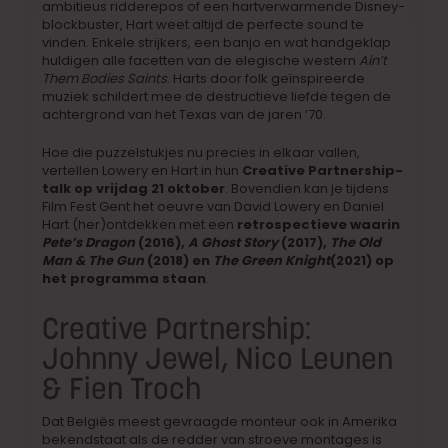
ambitieus ridderepos of een hartverwarmende Disney-
blockbuster, Hart weet altijd de perfecte sound te
vinden. Enkele strijkers, een banjo en wat handgeklap
huldigen alle facetten van de elegische western
Ain’t
Them Bodies Saints
. Harts door folk geïnspireerde
muziek schildert mee de destructieve liefde tegen de
achtergrond van het Texas van de jaren ’70.
Hoe die puzzelstukjes nu precies in elkaar vallen,
vertellen Lowery en Hart in hun
Creative Partnership-
talk op vrijdag 21 oktober
. Bovendien kan je tijdens
Film Fest Gent het oeuvre van David Lowery en Daniel
Hart (her)ontdekken met een
retrospectieve waarin
Pete’s Dragon
(2016),
A Ghost Story
(2017),
The Old
Man & The Gun
(2018) en
The Green Knight
(2021) op
het programma staan
.
Creative Partnership:
Johnny Jewel, Nico Leunen
& Fien Troch
Dat Belgiës meest gevraagde monteur ook in Amerika
bekendstaat als de redder van stroeve montages is