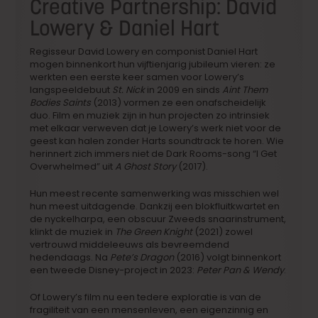
Creative Partnership: David
Lowery & Daniel Hart
Regisseur David Lowery en componist Daniel Hart
mogen binnenkort hun vijftienjarig jubileum vieren: ze
werkten een eerste keer samen voor Lowery’s
langspeeldebuut
St. Nick
in 2009 en sinds
Aint Them
Bodies Saints
(2013) vormen ze een onafscheidelijk
duo. Film en muziek zijn in hun projecten zo intrinsiek
met elkaar verweven dat je Lowery’s werk niet voor de
geest kan halen zonder Harts soundtrack te horen. Wie
herinnert zich immers niet de Dark Rooms-song “I Get
Overwhelmed” uit
A Ghost Story
(2017).
Hun meest recente samenwerking was misschien wel
hun meest uitdagende. Dankzij een blokfluitkwartet en
de nyckelharpa, een obscuur Zweeds snaarinstrument,
klinkt de muziek in
The Green Knight
(2021) zowel
vertrouwd middeleeuws als bevreemdend
hedendaags. Na
Pete’s Dragon
(2016) volgt binnenkort
een tweede Disney-project in 2023:
Peter Pan & Wendy
.
Of Lowery’s film nu een tedere exploratie is van de
fragiliteit van een mensenleven, een eigenzinnig en