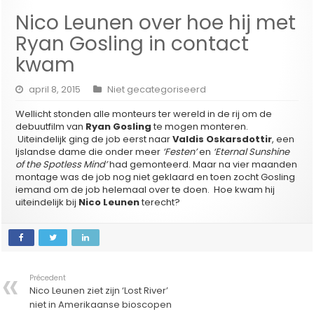
Nico Leunen over hoe hij met
Ryan Gosling in contact
kwam
april 8, 2015
Niet gecategoriseerd
Wellicht stonden alle monteurs ter wereld in de rij om de
debuutfilm van
Ryan Gosling
te mogen monteren.
Uiteindelijk ging de job eerst naar
Valdis Oskarsdottir
, een
Ijslandse dame die onder meer
‘Festen’
en
‘Eternal Sunshine
of the Spotless Mind’
had gemonteerd. Maar na vier maanden
montage was de job nog niet geklaard en toen zocht Gosling
iemand om de job helemaal over te doen. Hoe kwam hij
uiteindelijk bij
Nico Leunen
terecht?
Précedent
Nico Leunen ziet zijn ‘Lost River’
niet in Amerikaanse bioscopen