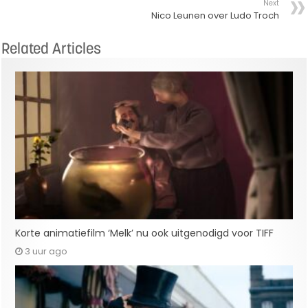
Next
Nico Leunen over Ludo Troch
Related Articles
Korte animatiefilm ‘Melk’ nu ook uitgenodigd voor TIFF
3 uur ago