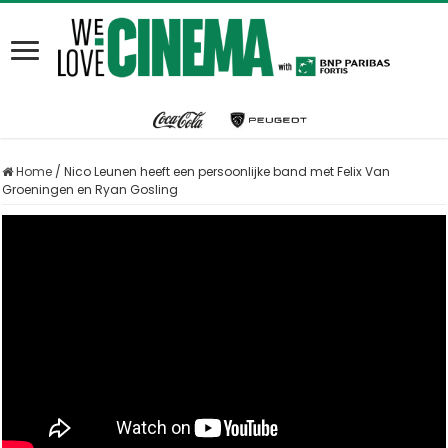
Home
/
Nico Leunen heeft een persoonlijke band met Felix Van
Groeningen en Ryan Gosling