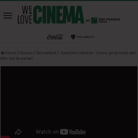
Home
/
Nieuws
/
Binnenkort
/
Joachim Lafosse : ‘Soms ga je naar een
film om te wenen’