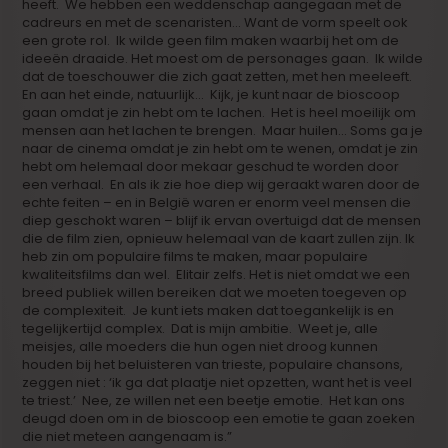
heeft. We hebben een weddenschap aangegaan met de
cadreurs en met de scenaristen… Want de vorm speelt ook
een grote rol. Ik wilde geen film maken waarbij het om de
ideeën draaide. Het moest om de personages gaan. Ik wilde
dat de toeschouwer die zich gaat zetten, met hen meeleeft.
En aan het einde, natuurlijk… Kijk, je kunt naar de bioscoop
gaan omdat je zin hebt om te lachen. Het is heel moeilijk om
mensen aan het lachen te brengen. Maar huilen… Soms ga je
naar de cinema omdat je zin hebt om te wenen, omdat je zin
hebt om helemaal door mekaar geschud te worden door
een verhaal. En als ik zie hoe diep wij geraakt waren door de
echte feiten – en in België waren er enorm veel mensen die
diep geschokt waren – blijf ik ervan overtuigd dat de mensen
die de film zien, opnieuw helemaal van de kaart zullen zijn. Ik
heb zin om populaire films te maken, maar populaire
kwaliteitsfilms dan wel. Elitair zelfs. Het is niet omdat we een
breed publiek willen bereiken dat we moeten toegeven op
de complexiteit. Je kunt iets maken dat toegankelijk is en
tegelijkertijd complex. Dat is mijn ambitie. Weet je, alle
meisjes, alle moeders die hun ogen niet droog kunnen
houden bij het beluisteren van trieste, populaire chansons,
zeggen niet : ‘ik ga dat plaatje niet opzetten, want het is veel
te triest.’ Nee, ze willen net een beetje emotie. Het kan ons
deugd doen om in de bioscoop een emotie te gaan zoeken
die niet meteen aangenaam is.”