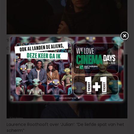
‘Real Faces’ van Leni Huyghe vanaf 22 april in de bioscoop
april 15, 2026
Laurence Roothooft over ‘Julian’: “De liefde spat van het
scherm”