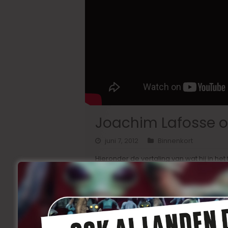
Joachim Lafosse o
juni 7, 2012
Binnenkort
Hieronder de vertaling van wat hij in het 
“
Emilie Dequenne
. Ongelooflijk. Ik vind 
eigenlijk een beetje idioot is. Want hij l
verdiende om mee te dingen naar de pri
een film waarvoor ze de prijs voor de b
beweerden dat ze zich niet bewust was
ondanks haarzelf. Ze heeft het niet opz