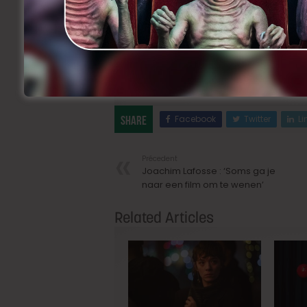
Maar dat heeft ertoe bijgedragen dat de f
als je een actrice hebt die een dergeli
haar moment was. En ze heeft de kans
Facebook
Twitter
Li
Share
Précedent
Joachim Lafosse : ‘Soms ga je
naar een film om te wenen’
Related Articles