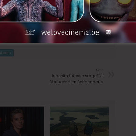
ilm de kwaliteit heeft die hij nu heeft. Maar natuurlijk,
jke vertolking neerzet… Ze heeft aangevoeld dat het
 gegrepen.”
nkedIn
Next
Joachim Lafosse vergelijkt
Dequenne en Schoenaerts