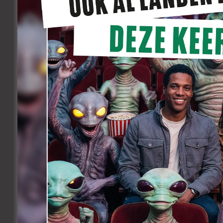
toen ik met haar gepraat heb en zag hoe 
personage… Weet je, die scène waar ze 
de scène die je in de film ziet, is de ze
bijna even goed was als wat je ziet in d
kunnen doen of hooguit twee. En het is
gebruikt. We zaten met zijn zessen in
mensen, en toen we uitstapten was er 
veel grote actrices gewerkt. Nu ja, veel.
maar wat Emilie daar doet, dat heb ik no
raadsel. Ik denk dat ze er iets van zic
maar iets dat ver voorbij het onbewuste
actrices zoals haar te zien. Maar ik d
geweest door Tahar en Niels, die als ac
hebben haar gedragen. Toen zij het sce
ze hebben haar beschermd. Nooit hun ve
scène had, dan waren ze daar voor haar.
je me de kans geeft om met twee acteurs 
Want wat zij geven… Het is zoals bij het v
aangespeeld. Niels is goed van bij de eer
heel veeleisende acteurs. Doordat ze al
had je een beetje het waterval-effect.
bang dat mensen gaan zeggen : als
Au
ze heel lastig voor mij. Ik kreeg het con
aanhoudt. We kunnen ons geen slechte f
mogen niet minder goed zijn dan in ‘Un