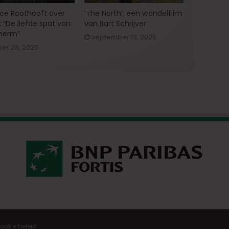
ce Roothooft over
‘The North’, een wandelfilm
’: “De liefde spat van
van Bart Schrijver
herm”
september 13, 2025
er 28, 2025
ookie beleid