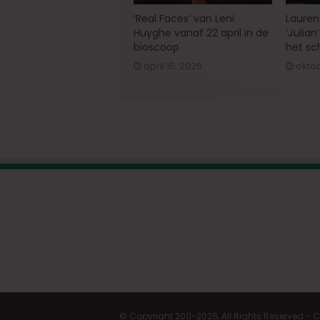
‘Real Faces’ van Leni
Lauren
Huyghe vanaf 22 april in de
‘Julian
bioscoop
het sc
april 15, 2026
oktob
© Copyright 2011-2026, All Rights Reserved -
C