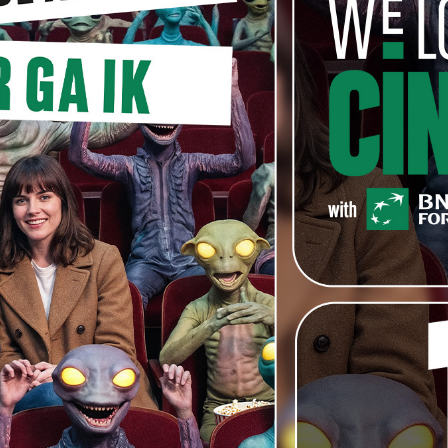
ze zich gaf, wat ze van zichzelf investeerde in het
in de wagen zit en mentaal helemaal ineenstort? Wel,
sde take. Al van bij de eerste opname deed ze iets dat
e film. Ik dacht toen : we gaan er misschien nog eentje
 uiteindelijk de zesde take geworden die we hebben
 die wagen, de cadreur, de cameraman en nog enkele
niemand die nog een woord gezegd kreeg. Ik heb met
 Met
Isabelle Hupert
en andere heel goeie actrices,
g nooit gezien. Het is een mysterie voor mij. Een
hzelf heeft ingestopt, met de nodige terughoudendheid,
 gaat. Ik persoonlijk, ik ga naar de bioscoop om grote
enk ook dat ze voortgestuwd en aangemoedigd is
teur ook de lat redelijk hoog hebben gelegd. Ze
nario lazen, wisten ze wat haar te wachten stond. En
rtrouwen verloren in haar. Als ze een moeilijke
 Heel ontroerend. Daarnaast zei zij me : ‘Joachim, als
van dat kaliber te werken, dan kan ik niet slecht zijn.’
oetbal of het tennis : de bal werd altijd heel mooi
ste take. En hij geeft je er drie, vier bovenop. Het zijn
lebei in
‘Un Prophète’
gezeten hadden, Tahar en Niels,
 Ze hebben me dat ook gezegd : ‘We zijn alleen maar
diard
er niet bij is, dan zijn ze minder goed.’ Dus waren
stant te horen : ‘Joachim, zorg dat je het niveau
ilm veroorloven. We kunnen niet belachelijk zijn. We
 Prophète’.’ Daarmee lag de lat meteen heel hoog.