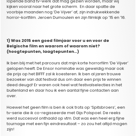
lopende band tv-werk dat mag gezien worden, maar wij
kijken vooral naar het grote scherm. En daar spatte de
voorbije maanden nog ‘De Vijver’ af, zijn indrukwekkende
horror-kortfilm. Jeroen Dumoulein en zijn filmkijk op ’15 en ’16.
1) Was 2015 een goed filmjaar voor u en voor de
Belgische film en waarom of waarom niet?
(hoogtepunten, laagtepunten…)
Ik ben blij met het parcours dat mijn korte horrorfilm ‘De Vijver’
gelopen heeft. De Ensor nominatie was geweldig maar ook
de prijs op het BIFFF zal ik koesteren. Ik ben al jaren trouwe
bezoeker van dat festival dus om daar een prijs te winnen
deed deugd! Er waren ook heel wat festivalselecties in het
buitenland en daar hou ik een aantal fijne contacten aan
over.
Hoewel het geen film is ben ik ook trots op ‘Spitsbroers’, een
tv-serie die ik co-regisseerde met Gijs Polspoel. De reeks
werd succesvol onthaald op vtm. Dat was een heel erg fijne
tournage met een fijn eindresultaat – zo zou het altijd mogen
zijn!