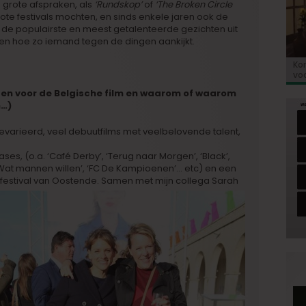
 grote afspraken, als
‘Rundskop’
of
‘The Broken Circle
ote festivals mochten, en sinds enkele jaren ook de
 de populairste en meest getalenteerde gezichten uit
ren hoe zo iemand tegen de dingen aankijkt.
Kor
«E
Bio
Va
‘So
voo
co
Go
de 
u en voor de Belgische film en waarom of waarom
n…)
evarieerd, veel debuutfilms met veelbelovende talent,
ses, (o.a. ‘Café Derby’, ‘Terug naar Morgen’, ‘Black’,
, ‘Wat mannen willen’, ‘FC De Kampioenen’… etc) en een
mfestival van Oostende.
Samen met mijn collega Sarah