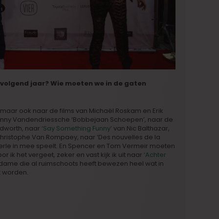
n volgend jaar? Wie moeten we in de gaten
, maar ook naar de films van Michaël Roskam en Erik
enny Vandendriessche ‘Bobbejaan Schoepen’, naar de
odworth, naar
‘Say Something Funny’
van Nic Balthazar,
hristophe Van Rompaey, naar ‘Des nouvelles de la
eerle in mee speelt. En Spencer en Tom Vermeir moeten
 ik het vergeet, zeker en vast kijk ik uit naar
‘Achter
dame die al ruimschoots heeft bewezen heel wat in
t worden.