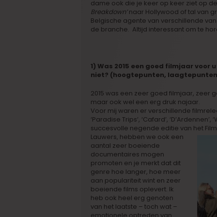
dame ook die je keer op keer ziet op de
Breakdown’
naar Hollywood of tal van gr
Belgische agente van verschillende van
de branche. Altijd interessant om te ho
1) Was 2015 een goed filmjaar voor 
niet? (hoogtepunten, laagtepunte
2015 was een zeer goed filmjaar, zeer g
maar ook wel een erg druk najaar.
Voor mij waren er verschillende filmrelea
‘Paradise Trips’, ‘Cafard’, ‘D’Ardennen’
succesvolle negende editie van het Fil
Lauwers, hebben we ook een
aantal zeer boeiende
documentaires mogen
promoten en je merkt dat dit
genre hoe langer, hoe meer
aan populariteit wint en zeer
boeiende films oplevert. Ik
heb ook heel erg genoten
van het laatste – toch wat –
emotionele optreden van