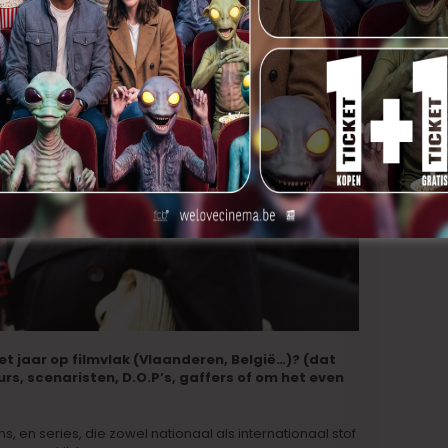
et jaar op filmvlak (Vlaanderen, België…)? (dat
rs, scenaristen, D.O.P’s, gaffers of om het even
ms, en series, die zowel nationaal als internationaal stof