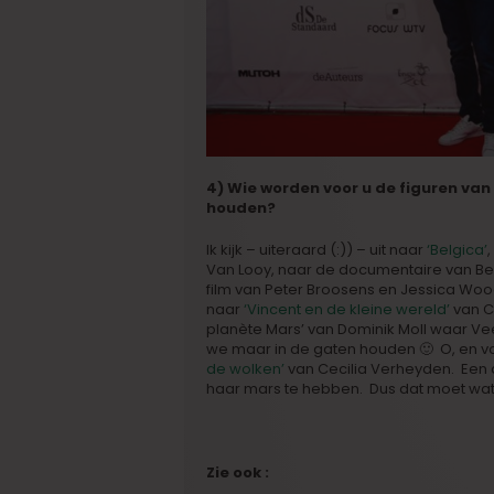
4) Wie worden voor u de figuren va
houden?
Ik kijk – uiteraard (:)) – uit naar
‘Belgica’
Van Looy, naar de documentaire van B
film van Peter Broosens en Jessica Wo
naar
‘Vincent en de kleine wereld’
van C
planète Mars’ van Dominik Moll waar V
we maar in de gaten houden 🙂 O, en voor
de wolken’
van Cecilia Verheyden. Een 
haar mars te hebben. Dus dat moet wa
Zie ook :