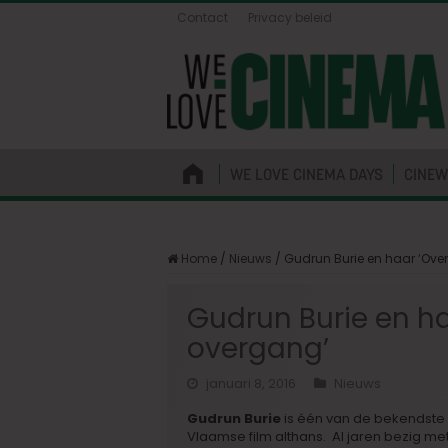
Contact
Privacy beleid
WE LOVE CINEMA DAYS
CINEW
Home
/
Nieuws
/
Gudrun Burie en haar ‘Over
Gudrun Burie en ha
overgang’
januari 8, 2016
Nieuws
Gudrun Burie
is één van de bekendste
Vlaamse film althans. Al jaren bezig me