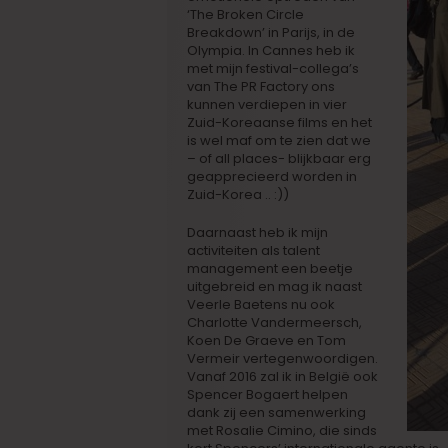
‘The Broken Circle
Breakdown’ in Parijs, in de
Olympia. In Cannes heb ik
met mijn festival-collega’s
van The PR Factory ons
kunnen verdiepen in vier
Zuid-Koreaanse films en het
is wel maf om te zien dat we
– of all places- blijkbaar erg
geapprecieerd worden in
Zuid-Korea .. :))
Daarnaast heb ik mijn
activiteiten als talent
management een beetje
uitgebreid en mag ik naast
Veerle Baetens nu ook
Charlotte Vandermeersch,
Koen De Graeve en Tom
Vermeir vertegenwoordigen.
Vanaf 2016 zal ik in België ook
Spencer Bogaert helpen
dank zij een samenwerking
met Rosalie Cimino, die sinds