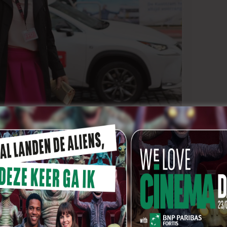
srelaties voor ‘Tabula Rasa’, een nieuwe
rd door Caviar en geschreven door Malin Sarah Gozin,
 En er worden uiteraard een aantal nieuwe Vlaamse
n voor Koen, Tom, Charlotte, Veerle en Spencer uit de