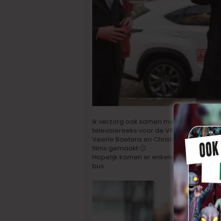
Ik verzorg ook samen met de VRT de per
televisiereeks voor de VRT, geproducee
Veerle Baetens en Christophe Dierickx.
films gemaakt 🙂
Hopelijk komen er enkele leuke projecte
bus.