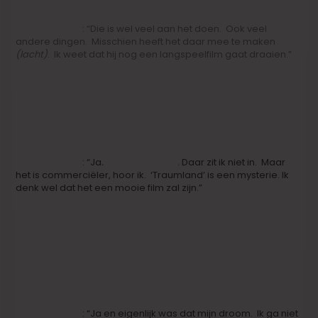
Iwein Segers
: “Die is wel veel aan het doen. Ook veel
andere dingen. Misschien heeft het daar mee te maken
(lacht)
. Ik weet dat hij nog een langspeelfilm gaat draaien.”
Ja, zo’n Faits Divers-film van VTM en het VAF.
Iwein Segers
: “Ja
.
‘Los Flamencos’
.
Daar zit ik niet in. Maar
het is commerciëler, hoor ik. ‘Traumland’ is een mysterie. Ik
denk wel dat het een mooie film zal zijn.”
ACTEUR VAN BEROEP
Dus twee films na mekaar? Dan ben je nu officieel
acteur.
Iwein Segers
: “Ja en eigenlijk was dat mijn droom. Ik ga niet