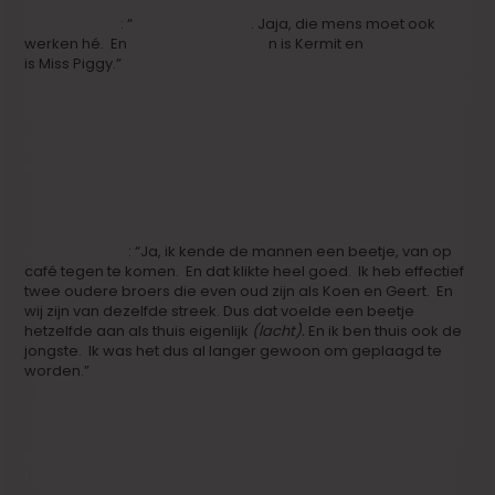
Iwein Segers
: “
Dieter Troubleyn
. Jaja, die mens moet ook
werken hé. En
Peter Van den Begi
n is Kermit en
Walter Baele
is Miss Piggy.”
Maar om het nog even over ‘Tot Altijd’ te hebben. Was
het een vriendenbende op de set?
Iwein Segers
: “Ja, ik kende de mannen een beetje, van op
café tegen te komen. En dat klikte heel goed. Ik heb effectief
twee oudere broers die even oud zijn als Koen en Geert. En
wij zijn van dezelfde streek. Dus dat voelde een beetje
hetzelfde aan als thuis eigenlijk
(lacht).
En ik ben thuis ook de
jongste. Ik was het dus al langer gewoon om geplaagd te
worden.”
Heb je nu bepaalde verwachtingen voor die film? Wat
is het droomparcours?