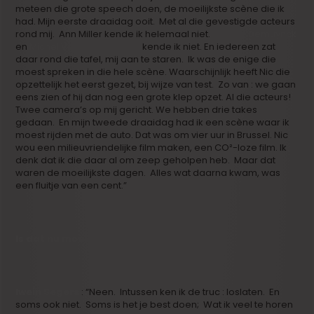
meteen die grote speech doen, de moeilijkste scène die ik
had. Mijn eerste draaidag ooit. Met al die gevestigde acteurs
rond mij. Ann Miller kende ik helemaal niet.
Viviane Demuynck
en
Michel Van Dousselaere
kende ik niet. En iedereen zat
daar rond die tafel, mij aan te staren. Ik was de enige die
moest spreken in die hele scène. Waarschijnlijk heeft Nic die
opzettelijk het eerst gezet, bij wijze van test. Zo van : we gaan
eens zien of hij dan nog een grote klep opzet. Al die acteurs!
Twee camera’s op mij gericht. We hebben drie takes
gedaan. En mijn tweede draaidag had ik een scène waar ik
moest rijden met de auto. Dat was om vier uur in Brussel. Nic
wou een milieuvriendelijke film maken, een CO²-loze film. Ik
denk dat ik die daar al om zeep geholpen heb. Maar dat
waren de moeilijkste dagen. Alles wat daarna kwam, was
een fluitje van een cent.”
Is dat nu moeilijk acteren?
Iwein Segers
: “Neen. Intussen ken ik de truc : loslaten. En
soms ook niet. Soms is het je best doen; Wat ik veel te horen