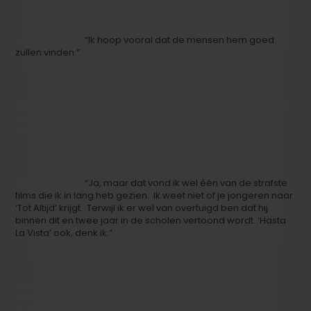
Iwein Segers
: “Ik hoop vooral dat de mensen hem goed
zullen vinden.”
Om echt te kunnen scoren moet hij eerst en vooral ook
de jeugd aanspreken. Daar is ‘Hasta La Vista’
bijvoorbeeld in geslaagd.
Iwein Segers
: “Ja, maar dat vond ik wel één van de strafste
films die ik in lang heb gezien. Ik weet niet of je jongeren naar
‘Tot Altijd’ krijgt. Terwijl ik er wel van overtuigd ben dat hij
binnen dit en twee jaar in de scholen vertoond wordt. ‘Hasta
La Vista’ ook, denk ik.”
‘Tot Altijd’ zal in de eerste plaats de zachte sector
aanspreken. Als de verpleegsters en de sociale
groeperingen er massaal naartoe gaan en de mond-