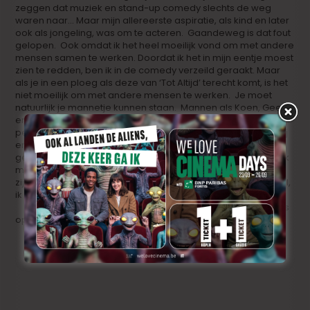
zeggen dat muziek en stand-up comedy slechts de weg
waren naar… Maar mijn allereerste aspiratie, als kind en later
ook als jongeling, was om te acteren. Gaandeweg is dat fout
gelopen. Ook omdat ik het heel moeilijk vond om met andere
mensen samen te werken. Doordat ik het in mijn eentje moest
zien te redden, ben ik in de comedy verzeild geraakt. Maar
als je in een ploeg als deze van ‘Tot Altijd’ terecht komt, is het
niet moeilijk om met andere mensen te werken. Je moet
natuurlijk je mannetje kunnen staan. Mannen als Koen, Geert
en Ben zijn geen grote ego’s, maar het zijn wel
persoonlijkheden. En tel daar dan
Lotte Pinoy
en
Ann Miller
bij
en je weet waar je tegenover staat. Maar ik heb ook wel het
gevoel dat het gelukt is . En het smaakt naar meer. Niet dat ik
me nu veel illusies maak. Het blijft natuurlijk Vlaanderen. Er
zijn hier voor mij geen drie films per jaar weggelegd. Hoewel,
ik heb naast ‘Traumland’ en ‘Tot Altijd’ ook een stem in
‘The
Muppets’
gedaan, die van Fozzie Bear. Ben ik het meest trots
op eigenlijk. Dat was echt een droom.”
En wie deed daar dan de stemmenregie?