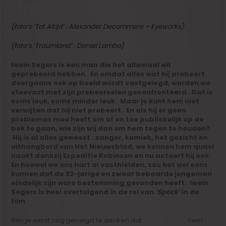
‘Traumland’
(foto’s ‘Tot Altijd’ : Alexander Decommere – Eyeworks)
(foto’s ‘Traumland’ : Daniel Lambo)
Iwein Segers is een man die het allemaal wil
geprobeerd hebben. En omdat alles wat hij probeert
doorgaans ook op beeld wordt vastgelegd, worden we
steevast met zijn probeerselen geconfronteerd. Dat is
soms leuk, soms minder leuk. Maar je kunt hem niet
verwijten dat hij niet probeert. En als hij er geen
problemen mee heeft om af en toe publiekelijk op de
bek te gaan, wie zijn wij dan om hem tegen te houden?
Hij is al alles geweest : zanger, komiek, het gezicht en
uithangbord van Het Nieuwsblad, we kennen hem quasi
naakt dankzij Expeditie Robinson en nu acteert hij ook.
En hoewel we ons hart al vasthielden, zou het wel eens
kunnen dat de 32-jarige en zwaar bebaarde jongeman
eindelijk zijn ware bestemming gevonden heeft. Iwein
Segers is heel overtuigend in de rol van
‘Speck’
in de
film
‘Tot Altijd’
.
Ben je eerst nog geneigd te denken dat
Nic Balthazar
hem