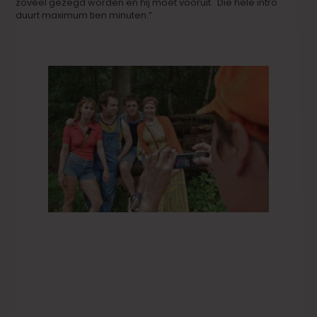
zoveel gezegd worden en hij moet vooruit. Die hele intro
duurt maximum tien minuten.”
“TRAUMLAND”
Jij bent ook nog bezig met een andere film,
‘Traumland’.