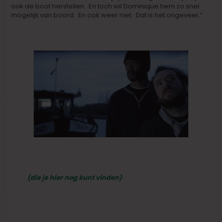
ook de boot herstellen. En toch wil Dominique hem zo snel
mogelijk van boord. En ook weer niet. Dat is het ongeveer.”
Het zal meer zijn dan dat. Want in onze vooruitblik op
2012
(die je hier nog kunt vinden)
wordt er door tal van
kenners enorm naar dat werk van Daniel Lambo
uitgekeken. Het is een kerel die we in de gaten moeten
houden.