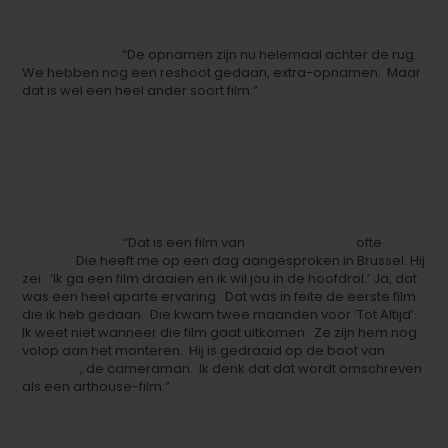
Iwein Segers
: “De opnamen zijn nu helemaal achter de rug.
We hebben nog een reshoot gedaan, extra-opnamen. Maar
dat is wel een heel ander soort film.”
Wat is dat dan?
Iwein Segers :
“Dat is een film van
Daniël Lamberts
ofte
Lambo
. Die heeft me op een dag aangesproken in Brussel. Hij
zei : ’Ik ga een film draaien en ik wil jou in de hoofdrol.’ Ja, dat
was een heel aparte ervaring. Dat was in feite de eerste film
die ik heb gedaan. Die kwam twee maanden voor ‘Tot Altijd’.
Ik weet niet wanneer die film gaat uitkomen. Ze zijn hem nog
volop aan het monteren. Hij is gedraaid op de boot van
Jan
Dellaerts
, de cameraman. Ik denk dat dat wordt omschreven
als een arthouse-film.”