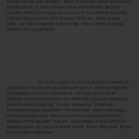
kreeg van Nic was ‘minder’. Maar ik had dan al het gevoel dat
ik niets deed. Ik doe sowieso heel veel met mijn gezicht
zonder dat ik me er bewust van ben. In ‘Traumland’ was het
ook voortdurend van dat : minder. En ik zei : ‘Maar ik doe
niets.’ Ja, het is eigenlijk wel moeilijk. Het is cliché, maar je
moet in die rol geraken”
Om ernaar te kijken is het emotioneel een zware film.
Hoe was om erin mee te spelen?
Iwein Segers
: “De Koen zag er zo slecht uit dat je meteen in
de film zat. Hij zat ook de hele tijd in zijn rol. Het was niet dat
hij meedeed met de lolbroekerij. Een stuk dat ze eruit
hebben gehaald was waar we allemaal nog eens afscheid
nemen als hij in bed ligt. En dan zeiden ze : zullen we
klassieke muziek opzetten? Wij allemaal : dat is niet nodig,
het is al erg genoeg. Het was eerder nodig in de lichtere
scènes om te zeggen : minder. De emoties waren soms te
uitgesproken. Ja, soms was het zwaar. Maar altijd leuk. Ik zou
het zo willen overdoen.”