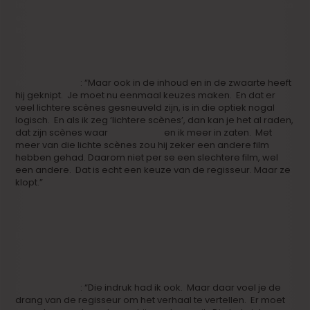
informatie meegeven die van belang is geweest om die
euthanasiewet goedgekeurd te krijgen. Hij wil inhoud
brengen, overal inhoud.
Iwein Segers
: “Maar ook in de inhoud en in de zwaarte heeft
hij geknipt. Je moet nu eenmaal keuzes maken. En dat er
veel lichtere scènes gesneuveld zijn, is in die optiek nogal
logisch. En als ik zeg ‘lichtere scènes’, dan kan je het al raden,
dat zijn scènes waar
Ben Segers
en ik meer in zaten. Met
meer van die lichte scènes zou hij zeker een andere film
hebben gehad. Daarom niet per se een slechtere film, wel
een andere. Dat is echt een keuze van de regisseur. Maar ze
klopt.”
In het begin gaat het wel heel snel…
Iwein Segers
: “Die indruk had ik ook. Maar daar voel je de
drang van de regisseur om het verhaal te vertellen. Er moet