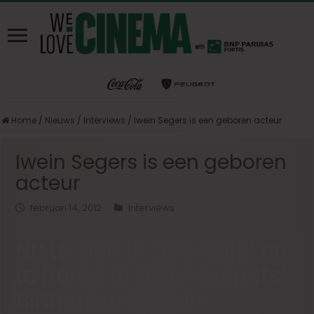
Home
/
Nieuws
/
Interviews
/
Iwein Segers is een geboren acteur
Iwein Segers is een geboren
acteur
februari 14, 2012
Interviews
Nu te zien in ‘Tot Altijd’ en
te horen in ‘The Muppets’.
Binnenkort ook in