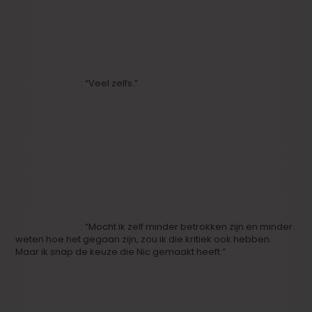
Ik had het gevoel dat er hier en daar wat luchtige
momenten waren weggeknipt.
Iwein Segers
: “Veel zelfs.”
Dat voel je. Iedere scène die in de film zit, is
onmisbaar. Maar er zitten weinig verloren momenten
in, waar mensen gewoon zijn omdat ze zijn. Er is alleen
nog de ziekte.
Iwein Segers
: “Mocht ik zelf minder betrokken zijn en minder
weten hoe het gegaan zijn, zou ik die kritiek ook hebben.
Maar ik snap de keuze die Nic gemaakt heeft.”
Je voelt dat hij vroeger journalist was. Hij wil vooral de