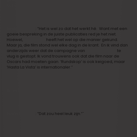
tot-mondreclame doet haar werk…
Iwein Segers
: “Het is wel zo dat het werkt hé. Want met een
goeie bespreking in de juiste publicaties red je het niet.
Hoewel,
‘Rundskop’
heeft het wel op die manier gekund.
Maar ja, die film stond wel elke dag in de krant. En ik vind dan
anderzijds weer dat de campagne van
‘Hasta La Vista’
te
vlug is gestopt. Ik vond trouwens ook dat die film naar de
Oscars had moeten gaan. ‘Rundskop’ is ook keigoed, maar
‘Hasta La Vista’ is internationaler.”
En volgend jaar ‘Tot Altijd’ hé.
Iwein Segers
: “Dat zou heel leuk zijn.”`