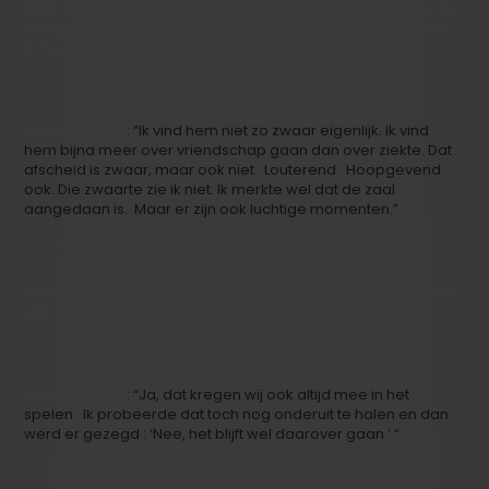
Wat denk jij dat de film zal doen? Veel mensen zijn erg
aangegrepen, maar er zijn er die dit soort films willen
schuwen.
Iwein Segers
: “Ik vind hem niet zo zwaar eigenlijk. Ik vind
hem bijna meer over vriendschap gaan dan over ziekte. Dat
afscheid is zwaar, maar ook niet. Louterend. Hoopgevend
ook. Die zwaarte zie ik niet. Ik merkte wel dat de zaal
aangedaan is. Maar er zijn ook luchtige momenten.”
Maar in die luchtige momenten zit altijd die ondertoon
van verdriet.
Iwein Segers
: “Ja, dat kregen wij ook altijd mee in het
spelen. Ik probeerde dat toch nog onderuit te halen en dan
werd er gezegd : ‘Nee, het blijft wel daarover gaan.’ “