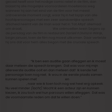
gecast heeft voor het nodige comic relief in de film, dan
blaast hij alle mogelijke vooroordelen moeiteloos weg
wanneer hij aan het eind van de film voor het meest
ontroerende moment zorgt, waar hij in het bijzijn van alle
hoofdpersonages met een zeer aandoenlijke speech
afscheid neemt van de man waar het in ‘Tot Altijd’ allemaal
om draait,
Mario Verstraete
. We ontmoetten Iwein Segers op
de persdag van de film in restaurant
Danieli Il Divino
in Wilrijk,
begin januari, toen de film nog moest uitkomen. Daar vertelde
hij ons dat voor hem alles begon met die cruciale speech.
Iwein Segers :
“Ik ben een auditie gaan afleggen en ik moest
daar meteen die speech brengen. Dat was voor mij mijn
allereerste auditie ooit en dan meteen dat! Ik kende het
personage toen nog niet. Ik wou in de eerste plaats samen
kunnen spelen met
Koen De Graeve
en
Geert Van
Rampelberg
, naar wie ik toen toch nog wel heel erg opkeek.
Nu veel minder
(lacht)
. Mocht ik een acteur zijn en kunnen
kiezen, ik zou toch wel hun parcours willen afleggen. Dat was
de voornaamste reden om dat te willen doen.”