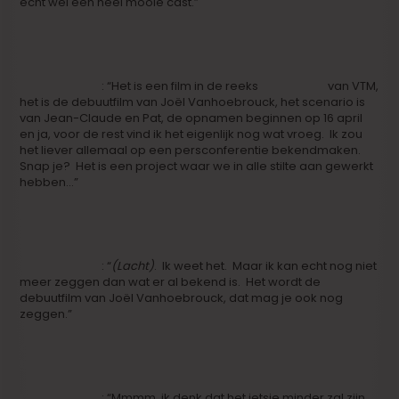
echt wel een heel mooie cast.”
Maar je wilt hem niet verklappen. Wat kan je dan wel
zeggen over het project?
Dries Phlypo
: “Het is een film in de reeks
Faits Divers
van VTM,
het is de debuutfilm van Joël Vanhoebrouck, het scenario is
van Jean-Claude en Pat, de opnamen beginnen op 16 april
en ja, voor de rest vind ik het eigenlijk nog wat vroeg. Ik zou
het liever allemaal op een persconferentie bekendmaken.
Snap je? Het is een project waar we in alle stilte aan gewerkt
hebben…”
Maar je zet het op Imdb en op Facebook zwijg je er niet
over. Je maakt ons benieuwd.
Dries Phlypo
: “
(Lacht)
. Ik weet het. Maar ik kan echt nog niet
meer zeggen dan wat er al bekend is. Het wordt de
debuutfilm van Joël Vanhoebrouck, dat mag je ook nog
zeggen.”
Goed, dat gaan we zeggen. We lazen ook dat het
budget rond de 1,7 miljoen euro zou draaien.
Dries Phlypo
: “Mmmm, ik denk dat het ietsje minder zal zijn.