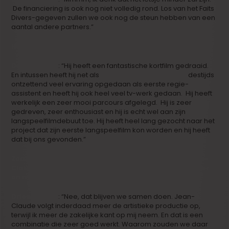
De financiering is ook nog niet volledig rond. Los van het Faits
Divers-gegeven zullen we ook nog de steun hebben van een
aantal andere partners.”
Hoe ben je bij Joël Vanhoebrouck terechtgekomen?
Dries Phlypo
: “Hij heeft een fantastische kortfilm gedraaid.
En intussen heeft hij net als
Christophe Van Rompaey
destijds
ontzettend veel ervaring opgedaan als eerste regie-
assistent en heeft hij ook heel veel tv-werk gedaan. Hij heeft
werkelijk een zeer mooi parcours afgelegd. Hij is zeer
gedreven, zeer enthousiast en hij is echt wel aan zijn
langspeelfilmdebuut toe. Hij heeft heel lang gezocht naar het
project dat zijn eerste langspeelfilm kon worden en hij heeft
dat bij ons gevonden.”
Zoals bij de meeste van jullie projecten schrijft Jean-
Claude weer het script. Betekent dat ook dat jij meer
en meer de productie in je eentje verzorgt?
Dries Phlypo
: “Nee, dat blijven we samen doen. Jean-
Claude volgt inderdaad meer de artistieke productie op,
terwijl ik meer de zakelijke kant op mij neem. En dat is een
combinatie die zeer goed werkt. Waarom zouden we daar