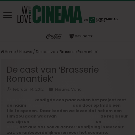
Home
/
Nieuws
/
De cast van ‘Brasserie Romantiek’
De cast van ‘Brasserie
Romantiek’
februari 14, 2012
Nieuws
,
Varia
Dries Phlypo
kondigde een paar weken het project met
de naam
‘Brasserie Romantiek’
aan door op Imdb een
file te openen. Daar konden we lezen dat het om een
film zou gaan waarvan
Joël Vanhoebrouck
de regisseur
zou zijn en
Jean-Claude Van Rijckeghem
en
Pat Van
Beirs
, het duo dat ook al achter ‘Aanrijding in Moscou’
zat, verantwoordelijk waren voor het scenario.