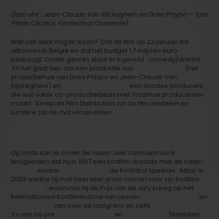
(foto vlnr : Jean-Claude Van Rijckeghem en Dries Phlypo — foto
Pieter Clicteur, Filmfestival Oostende)
Wat valt daar nog te lezen? Dat de film op 23 januari zal
uitkomen in België en dat het budget 1,7 miljoen euro
bedraagt. Onder genres staat er ingevuld : comedy/drama.
En het gaat hier om een productie van
‘A Private View’
(het
productiehuis van Dries Phlypo en Jean-Claude Van
Rijckeghem) en
Artemis Productions
, een Waalse producent
die wel vaker co-productiedeals met Vlaamse producenten
maakt. Kinepolis Film Distribution zal de film verdelen en
Lumière zal de dvd verspreiden.
Wie is Joël Vanhoebrouck?
Op Imdb kan je onder de naam Joël Vanhoebrouck
terugvinden dat hij in 1997 een kortfilm draaide met de naam
‘Tunnel’
, waarin
Robbie Cleiren
de hoofdrol speelde. Maar in
2003 werkte hij met heel veel grote namen voor zijn kortfilm
‘Joséphine’
, waarvoor hij de Prijs van de Jury kreeg op het
Internationaal Kortfilmfestival van Leuven :
Yolande Moreau
en
Bouli Lanners
van over de taalgrens en zelfs
Marie Trintignant
.
En van bij ons :
Pieter Embrechts
en
Sara De Roo
. Sindsdien