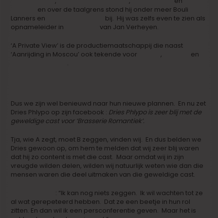
Jan Verheyen
,
Dominique Deruddere
,
Tom Barman
en
Hans
Herbots
en over de taalgrens stond hij onder meer Bouli
Lanners en
Philippe Blasband
bij. Hij was zelfs even te zien als
opnameleider in
‘Zot van A.’
van Jan Verheyen.
‘A Private View’ is de productiemaatschappij die naast
‘Aanrijding in Moscou’ ook tekende voor
‘Adem’
,
‘Meisjes’
en
‘Man Zoekt Vrouw’
.
Dries the Teaser
Dus we zijn wel benieuwd naar hun nieuwe plannen. En nu zet
Dries Phlypo op zijn facebook :
Dries Phlypo is zeer blij met de
geweldige cast voor ‘Brasserie Romantiek’.
Tja, wie A zegt, moet B zeggen, vinden wij. En dus belden we
Dries gewoon op, om hem te melden dat wij zeer blij waren
dat hij zo content is met die cast. Maar omdat wij in zijn
vreugde wilden delen, wilden wij natuurlijk weten wie dan die
mensen waren die deel uitmaken van die geweldige cast.
Dries Phlypo
: “Ik kan nog niets zeggen. Ik wil wachten tot ze
al wat gerepeteerd hebben. Dat ze een beetje in hun rol
zitten. En dan wil ik een persconferentie geven. Maar het is