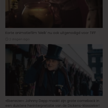
Korte animatiefilm ‘Melk’ nu ook uitgenodigd voor TIFF
2 dagen ago
«Ebenezer»: Johnny Depp maakt zijn grote comeback in
een duistere herinterpretatie van de Dickens-klassieker!