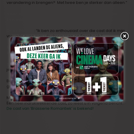
verandering in brengen? Met twee ben je sterker dan alleen.”
Naar het schijnt. En naar het schijnt ben je ook heel
tevreden over de cast van ‘Brasserie Romantiek’.
Dries Phlypo
: “Ik ben zo enthousiast over die cast dat ik mijn
vreugde even wou uitschreeuwen op Facebook.”
Mocht je nog meer willen schreeuwen, mag je ons altijd
bellen.
Dries Phlypo
: “Mocht ik me niet kunnen bedwingen, dan zal
je het wel horen.”
Bedankt en Merci, zou
Kaat Steppe
zeggen. En wij lenen
graag eventjes haar woorden. Bedankt en merci.
Maar intussen is de cast van ‘Brasserie Romantiek’ bekend :
Een heel indrukwekkende cast, zo leest u in volgend bericht :
De cast van ‘Brasserie Romantiek’ is bekend!