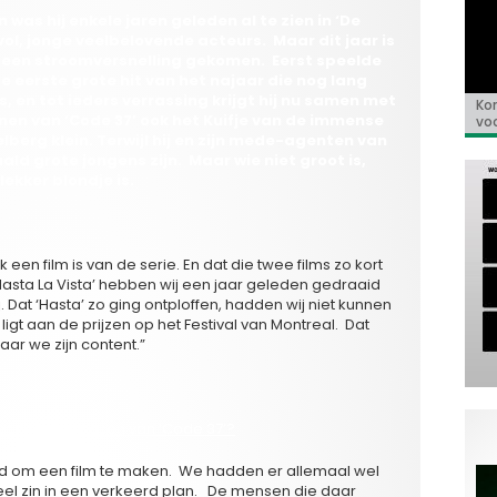
s hij enkele jaren geleden al te zien in ‘De
vol, jonge veelbelovende acteurs. Maar dit jaar is
in een stroomversnelling gekomen. Eerst speelde
 de eerste grote hit van het najaar die nog lang
is, en tot ieders verrassing krijgt hij nu samen met
Kor
«E
Bio
Va
‘So
nen van ‘Code 37’ ook het Kuifje van de immense
voo
co
Go
de 
erg klein. Terwijl hij en zijn mede-agenten van
ld grote jongens zijn. Maar wie niet groot is,
lekker blondje is.
k een film is van de serie. En dat die twee films zo kort
‘Hasta La Vista’ hebben wij een jaar geleden gedraaid
. Dat ‘Hasta’ zo ging ontploffen, hadden wij niet kunnen
ligt aan de prijzen op het Festival van Montreal. Dat
aar we zijn content.”
 een film te maken van ‘Code 37’?
vond om een film te maken. We hadden er allemaal wel
eel zin in een verkeerd plan. De mensen die daar