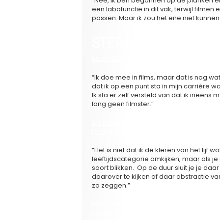
“Nee, ik ben begonnen op de planken en i
een labofunctie in dit vak, terwijl filme
passen. Maar ik zou het ene niet kunnen
STERACTEUR, STERA
Maar ondertussen ben je wel een filmste
“Ik doe mee in films, maar dat is nog wa
dat ik op een punt sta in mijn carrière
Ik sta er zelf versteld van dat ik ineens
lang geen filmster.”
Als je naam genoemd wordt of je foto g
je daar mee om?
“Het is niet dat ik de kleren van het lijf
leeftijdscategorie omkijken, maar als j
soort blikken. Op de duur sluit je je daar
daarover te kijken of daar abstractie van
zo zeggen.”
Maar stel nu dat ‘Hasta La Vista’ echt e
komen. Dat kan hé, de Vlaamse film is aa