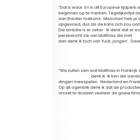
“Dat is waar. En in dit Europese tijdperk
beginnen op te merken. Tegelijkertijd den
aan theater toekomt. Misschien heb je d
opgevoed, dus als de kans zich zou aanb
Die ambitie is er zeker. Ik denk dat er e
persbericht zie van Matthias die met
Ja
dan denk ik toch van ‘fuck, jongen’. Daa
Er is in het buitenland stilaan sprake v
hebt gezien wat het succes van de Dee
“We zullen zien wat Matthias in Frankrij
andere wereld
, denk ik. Ik ken die were
dingen meespelen. Nederland en Frankrij
Op dit ogenblik denk ik dat de producti
omzet te draaien veeleer de goeie films 
vind wel dat er op dit ogenblik in Euro
DE DWERGBRIGADE
Je hebt de gestalte voor Hollywood. Je m
groot.