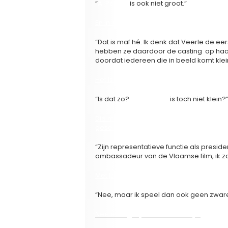
“
Al Pacino
is ook niet groot.”
En in ‘Code 37 – de film’ is ook iedereen 
“Dat is maf hé. Ik denk dat Veerle de e
hebben ze daardoor de casting op haar 
doordat iedereen die in beeld komt klei
Het is zoals met Sarkozy. Er mogen g
“Is dat zo?
Carla Bruni
is toch niet klein?
Die mag nooit hoge hakken dragen. En v
geselecteerd op hun lengte. Lange men
“Zijn representatieve functie als presiden
ambassadeur van de Vlaamse film, ik za
Met jouw gestalte had je wellicht nooit 
“Nee, maar ik speel dan ook geen zware
Nee en tegelijk toch een beetje.