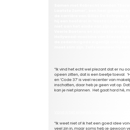
Samen met Robrecht Vanden Thoren wa
Laatste Zomer’, een heel goeie film 
de carrière van Gilles De Schryver 
hij een hoofdrol in ‘Hasta La Vista’,
niet aan het einde van zijn carrière 
Veerle Baetens en zijn vaste compa
Hollywood-machine van Steven Spielb
de zedenbrigade eigenlijk niet bepaa
moet slim zijn. Zelfs wanneer hij een 
“Ik vind het echt wel plezant dat er nu oo
opeen zitten, dat is een beetje toeval. 
en ‘Code 37’ is veel recenter van makelij
inschatten, daar heb je geen vat op. Dat 
kan je niet plannen. Het gaat hard hé, m
Vond jij het eigenlijk een goed idee om
“Ik weet niet of ik het een goed idee 
veel zin in, maar soms heb je gewoon v