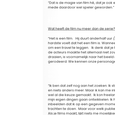
“Dat is de magie van film hé, dat je ook
mede daardoor wel speler geworden.”
HET SCHERM IS GRO
Wat heeft de film nu meer dan de serie
“Het is een film. Hij duurt anderhalf uur
(
hardste voelt dat het een film is. Wanne
om een travel te leggen. Ik denk dat je
de acteurs maakte het allemaal niet zove
draaien, is voornamelijk naar het beeld
gerodeerd. We kennen onze personages.
In welk soort film voel jij je nu het mee
een film die zich ergens tussen arthouse
“Ik ben dat zelf nog aan het zoeken. Ik st
en niets anders meer. Maar ik kan me i
wel al die keuze gemaakt. Ik kon freela
mijn eigen dingen gaan ontwikkelen. Ik
inbeelden dat ik op een gegeven momen
trachten te doen. Maar voor welk publie
Als je films maakt, lijkt niets me moeilij