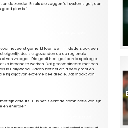
 en de zender. En als die zeggen ‘all systems go’ , dan
 goed plan is.”
kob Verbruggen? Die wordt in de wandelgangen
ik voor het eerst gemerkt toen we
‘180’
deden, ook een
ct eigenlijk dat is uitgezonden op de regionale
al van vroeger. Die geeft heel gestoorde spelregie.
met zo iemand te werken. Dat gecombineerd met een
s in Hollywood. Jakob ziet het altijd heel groot en
 die hij krijgt van extreme beeldregie. Dat maakt van
ur niet wat verloren?
ig met zijn acteurs. Dus het is echt de combinatie van zijn
e en energie.”
 je geen idee hoe het er op het scherm zal uitzien.
ot nu toe mee gewerkt heb, waar ik het minst weet wat