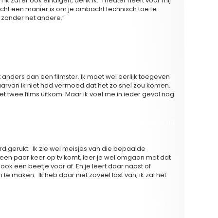
k zal er ook eindigen, denk ik. Theater heeft voor mij
n echt een manier is om je ambacht technisch toe te
 zonder het andere.”
RTIEST
r.
t anders dan een filmster. Ik moet wel eerlijk toegeven
 waarvan ik niet had vermoed dat het zo snel zou komen.
 met twee films uitkom. Maar ik voel me in ieder geval nog
etoond dan hoor je de pubermeisjes wel gillen. Hoe ga
 word gerukt. Ik zie wel meisjes van die bepaalde
e een paar keer op tv komt, leer je wel omgaan met dat
 ook een beetje voor af. En je leert daar naast of
 te maken. Ik heb daar niet zoveel last van, ik zal het
en buitenlandse carrière krijgt en dat er aanbiedingen
n het groeien in het buitenland.