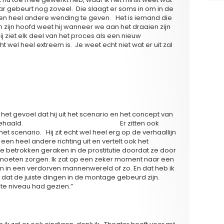
 gebeurt nog zoveel. Die slaagt er soms in om in de
n heel andere wending te geven. Het is iemand die
In zijn hoofd weet hij wanneer we aan het draaien zijn
Hij ziet elk deel van het proces als een nieuw
 wel heel extreem is. Je weet echt niet wat er uit zal
R ‘CODE 37’
 is?
het gevoel dat hij uit het scenario en het concept van
gehaald.
De film is echt wel geslaagd.
Er zitten ook
het scenario. Hij zit echt wel heel erg op de verhaallijn
een heel andere richting uit en vertelt ook het
ie betrokken geraken in de prostitutie doordat ze door
moeten zorgen. Ik zat op een zeker moment naar een
en in een verdorven mannenwereld of zo. En dat heb ik
nd dat de juiste dingen in de montage gebeurd zijn.
ste niveau had gezien.”