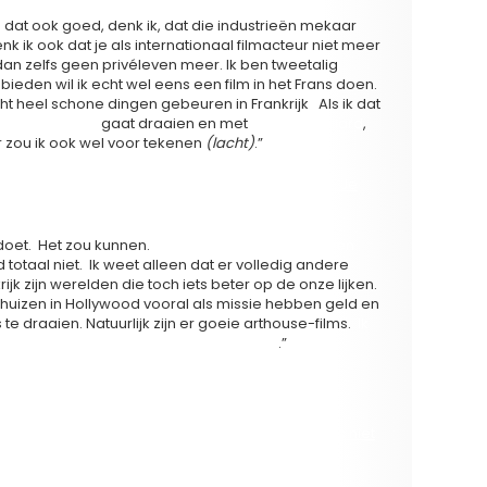
 is dat ook goed, denk ik, dat die industrieën mekaar
k ik ook dat je als internationaal filmacteur niet meer
an zelfs geen privéleven meer. Ik ben tweetalig
ieden wil ik echt wel eens een film in het Frans doen.
cht heel schone dingen gebeuren in Frankrijk Als ik dat
cques Audiard
gaat draaien en met
Marion Cotillard
,
r zou ik ook wel voor tekenen
(lacht)
.”
an een Vlaamse golf, zoals je de Deense golf had. Je
nse films voor de Deense acteurs heeft gedaan.
k doet. Het zou kunnen.
Nu, Hollywood blijft toch een
ld totaal niet. Ik weet alleen dat er volledig andere
k zijn werelden die toch iets beter op de onze lijken.
ehuizen in Hollywood vooral als missie hebben geld en
te draaien. Natuurlijk zijn er goeie arthouse-films.
Ik
pa interessantere cinema gedraaid wordt
.”
ag niet te groot zijn in Hollywood. Tom Cruise is niet