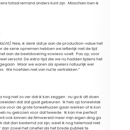
 eens totaal iemand anders kunt zijn. Misschien ben ik
TER
?
lacht).
Nee, ik denk dat je aan de production-value het
er de serie opnemen hebben we letterlijk niet de tijd
 het aan de beeldvoering sowieso voelt. Pas op, voor
el verschil. De extra-tijd die we nu hadden tijdens het
 gegaan. Maar we waren als spelers natuurlijk wel
 We hoefden niet van nul te vertrekken.”
st op je gemak : een commerciële film als ‘Code 37’ of
 en mainstream situeert als ‘Hasta La Vista’?
a nog niet zo ver dat ik kan zeggen : nu ga ik dit doen
nbeelden dat dat gaat gebeuren. Ik heb op toneelvlak
nce voor de grote toneelhuizen gaan werken of ik kon
 heb nu gekozen voor dat tweede. Ik kan me perfect
t ook binnen de filmwereld meer mijn eigen ding ga
k dat dan bestemd zal zijn, weet ik nog helemaal niet.
ker dan zowel het cinefiel als het brede publiek te