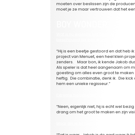
moeten over beslissen zijn de producent
moet je ze maar vertrouwen dat het een
BOY WONDER
Wat is nu eigenlijk het geheim van Ja
beschouwd als een wonderboy.
“Hij is een beetje gestoord en dat heb 
project van Menuet, een heel klein proje
zenders. Maar bon, ik kende Jakob dus 
Als speler is dat heel aangenaam om 
goesting om alles even groot te maken al
heftig. Die combinatie, denk ik. Die kick
hem een unieke regisseur.”
Extreme beeldregie, loop je dan als acte
“Neen, eigenlijk niet, hij is echt wel bez
drang om het groot te maken en zijn visi
Maar als je bij hem op de set staan, heb
“Dat is waar. Jakob is de gast waar ik t