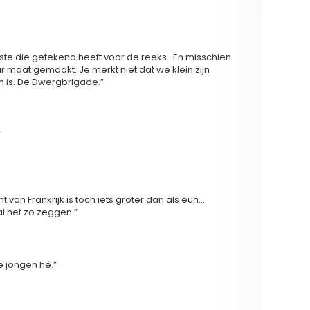
klein.
erste die getekend heeft voor de reeks. En misschien
maat gemaakt. Je merkt niet dat we klein zijn
n is. De Dwergbrigade.”
een grote mensen om hem heen staan.
”
oor de rest zijn alle mensen die rond hem staan
sen staan buiten beeld.
t van Frankrijk is toch iets groter dan als euh…
l het zo zeggen.”
gedacht dat je ooit een zware jongen zou spelen.
 jongen hé.”