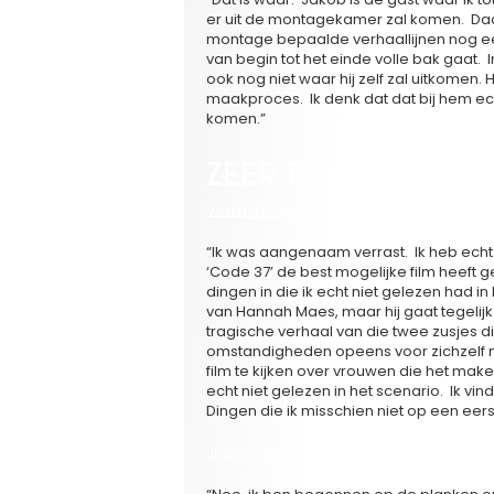
er uit de montagekamer zal komen. Daar
montage bepaalde verhaallijnen nog ee
van begin tot het einde volle bak gaat. 
ook nog niet waar hij zelf zal uitkomen. 
maakproces. Ik denk dat dat bij hem echt
komen.”
ZEER TEVREDEN OVE
Verrast door wat er dit keer uit gekomen
“Ik was aangenaam verrast. Ik heb echt 
‘Code 37’ de best mogelijke film heeft 
dingen in die ik echt niet gelezen had in 
van Hannah Maes, maar hij gaat tegelijk 
tragische verhaal van die twee zusjes d
omstandigheden opeens voor zichzelf 
film te kijken over vrouwen die het mak
echt niet gelezen in het scenario. Ik vi
Dingen die ik misschien niet op een eer
Jij persoonlijk, ben je nu filmacteur?