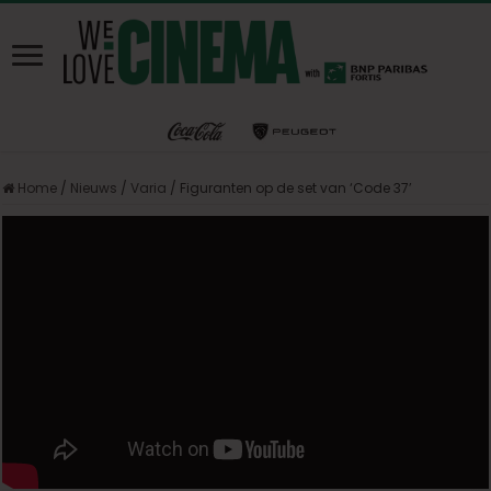
Home
/
Nieuws
/
Varia
/
Figuranten op de set van ‘Code 37’