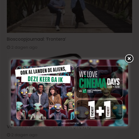
Bioscoopjournaal: ‘Frontera’
2 dagen ago
Vacature: Productie-assistent (m/v/x)
2 dagen ago