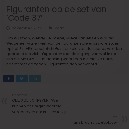
Figuranten op de set van
‘Code 37’
november 5, 2011
Varia
Tim Wijsman, Wendy De Paepe, Mieke Stevens en Wouter
Wiggeleer waren vier van de figuranten die erbij waren toen
op het Sint-Pietersplein in Gent enkele van de scènes werden
gedraaid die zich afspeelden aan de ingang van wat in de
film de ‘Sin City’ is, de dancing waar men het niet zo nauw
neemt met de zeden. Figuranten aan het woord.
Précedent
GILLES DE SCHRYVER : ‘We
kunnen ons tegenwoordig
veroorloven om kritisch te zijn.’
Next
Hans Bruch Jr. ziet blauw