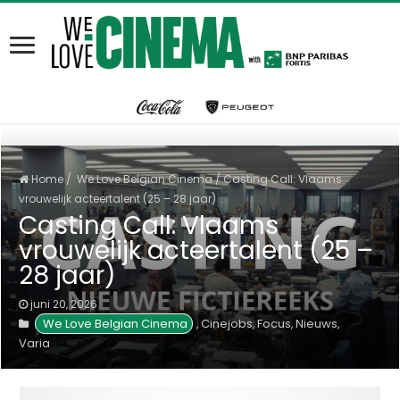
Home
/
We Love Belgian Cinema
/
Casting Call: Vlaams
vrouwelijk acteertalent (25 – 28 jaar)
Casting Call: Vlaams
vrouwelijk acteertalent (25 –
28 jaar)
juni 20, 2026
We Love Belgian Cinema
Cinejobs
Focus
Nieuws
,
,
,
,
Varia