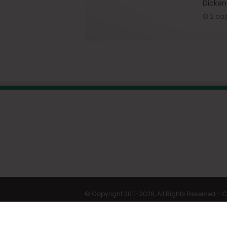
Dicken
2 da
© Copyright 2011-2026, All Rights Reserved -
C
Cookie Settings