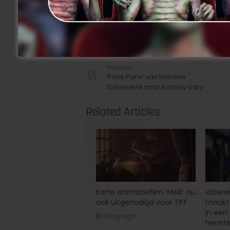
Met vragen kan je terecht bij benh
Facebook
Twitter
Share
Précedent
‘Paris Paris’ van Isabelle
Tollenaere naar Karlovy Vary
Related Articles
Korte animatiefilm ‘Melk’ nu
«Ebene
ook uitgenodigd voor TIFF
maakt 
in een
1 dag ago
herint