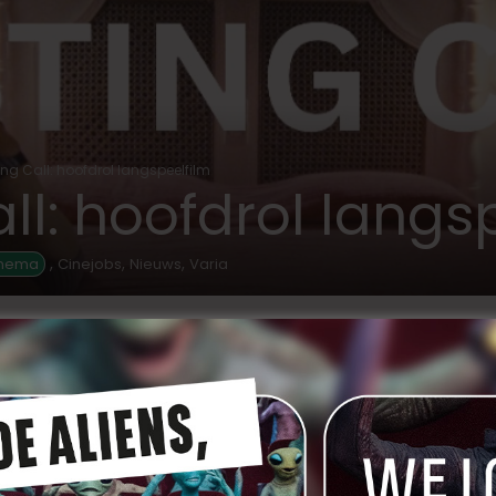
ng Call: hoofdrol langspeelfilm
ll: hoofdrol langs
,
,
,
inema
Cinejobs
Nieuws
Varia
SO
 Deben Van Dam zijn ze op zoek naar de
r en een vrouw van 58-65 jaar. Deben Van Dam
oductie is in handen van Marc Goyens met
 verzorgd door Zohra Benhammou. Onderaan vind
hrijven. Let wel op: uiterste datum is 15 juni 2026.