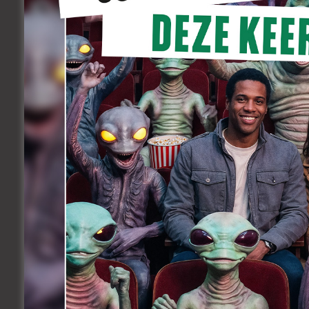
MAN
30-40 jaar
CASTING VIDEO (max. 3 min)
– Stel jezelf kort voor: naam, leeftijd,
– Wat is het verschil tussen voor iem
ooit moeten leren?
– Waar ligt voor jou de grens tussen e
Inschrijven kan
hier
.
Met vragen kan je terecht bij benh
HOOFDROL
VROUW
58- 65 jaar
CASTING VIDEO (max. 3 min)
– Stel jezelf kort voor: naam, leeftijd,
– Wat is het verschil tussen voor iem
ooit moeten leren?
– Waar ligt voor jou de grens tussen e
Inschrijven kan
hier
.