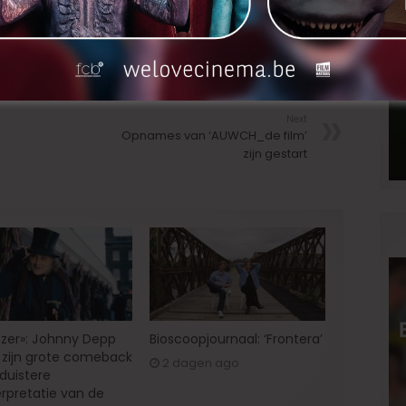
ammou.zohra@gmail.com
LinkedIn
Next
Opnames van ‘AUWCH_de film’
zijn gestart
zer»: Johnny Depp
Bioscoopjournaal: ‘Frontera’
zijn grote comeback
2 dagen ago
 duistere
erpretatie van de