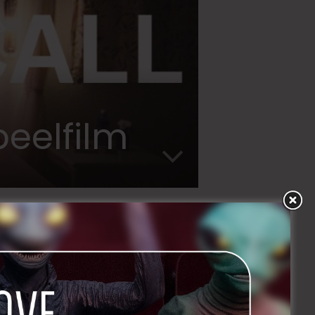
peelfilm
CIAL