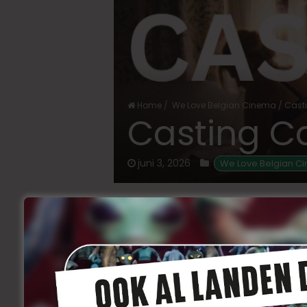
Home
/
We Love Belgian Cinema
/
Casti
Casting Ca
juni 3, 2026
We Love Belgian C
Voor de langspeelfilm
BIG BABIES
van
hoofdrollen: een man van 30-40 jaa
schreef tevens het scenario, de pr
Quetzalcoaltl en de casting wordt
je telkens de link waar je je kan insc
HOOFDROL