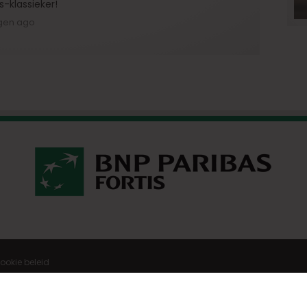
s-klassieker!
gen ago
ookie beleid