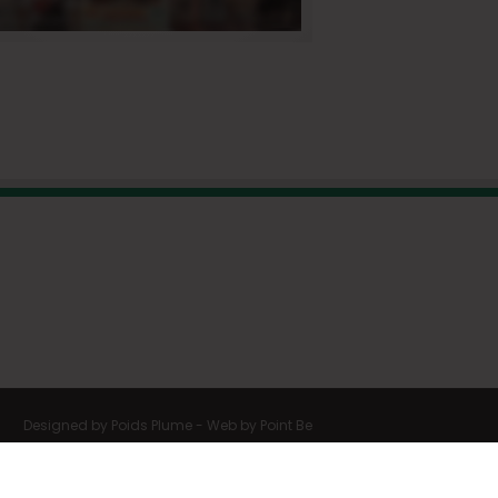
Designed by
Poids Plume
- Web by
Point Be