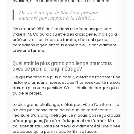
évasion, et le deuxième jour une mise à l’isolement.
On s’est dit que le film était presque
édulcoré par rapport à la réalité…
On a tourné 95% du film dans un décor unique, une
vraie IPPJ. Ca aurait pu être très anxiogène, mais ça a
créé un vrai sentiment de famille, d’autant que les
comédiens logeaient tous ensemble, ils ont vraiment
créé une famille.
Quel était le plus grand challenge pour vous
avec ce premier long métrage?
Ce qui me tenait le plus à coeur, c’était de raconter une
histoire d’amour sincère, et que l’homosexualité ne soit
pas, ou plus une question. C’est l’étoile du berger qui a
guidé le projet.
Le plus grand challenge, c’était peut-être l’écriture… Je
n’avais pas conscience de ce que ça représentait,
l’écriture d’un long métrage. Je n’avais pas reçu d’outils
pédagogiques, j’au dû m’éduquer et me former. Ma
co-scénariste Clara Bourreau a vraiment été une alliée
précieuse qui a permis que le film se fasse.