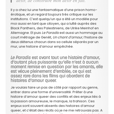
désir, de construire mon désir en fait.
Il y a chez lui une fantasmatique d’une prison homo-
érotique, et un regard toujours très critique sur les
institutions. C’est quelqu’un qui a été un modèle pour
moi aussi en tant que citoyen, qui a lutté auprès des
Black Panthers, des Palestiniens, de Ulrike Meinhof en
Allemagne. Et puis
Le Paradis
est aussi un hommage au
court métrage de Genêt,
Un chant d’amour
, l’histoire de
deux détenus chacun dans sa cellule séparés par un
mur, une histoire d’amour empêchée.
Le Paradis
est avant tout une histoire d’amour,
d’autant plus puissante qu’elle n’est à aucun
moment remise en question par les amants, elle
est vécue pleinement d’emblée, ce qui est
assez rare dans les films qui abordent de
histoires d’amour queer.
Je voulais faire un pas de côté par rapport au genre,
entrer dans une forme d’universalité. Prêter à une
histoire d’amour queer des conflits et des enjeux liés à
la passion amoureuse, le manque, la trahison. Ces
enjeux sont souvent absents des histoires d’amour
queer, et c’était des récits où je ne me retrouvais pas. A