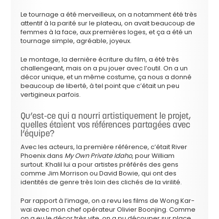
Le tournage a été merveilleux, on a notamment été très
attentif à la parité sur le plateau, on avait beaucoup de
femmes à la face, aux premières loges, et ça a été un
tournage simple, agréable, joyeux.
Le montage, la dernière écriture du film, a été très
challengeant, mais on a pu jouer avec l’outil. On a un
décor unique, et un même costume, ça nous a donné
beaucoup de liberté, à tel point que c’était un peu
vertigineux parfois.
Qu’est-ce qui a nourri artistiquement le projet,
quelles étaient vos références partagées avec
l’équipe?
Avec les acteurs, la première référence, c’était River
Phoenix dans
My Own Private Idaho
, pour William
surtout. Khalil lui a pour artistes préférés des gens
comme Jim Morrison ou David Bowie, qui ont des
identités de genre très loin des clichés de la virilité.
Par rapport à l’image, on a revu les films de Wong Kar-
wai avec mon chef opérateur Olivier Boonjing. Comme
on a eu le décor très vite, on a pu découper sur place,