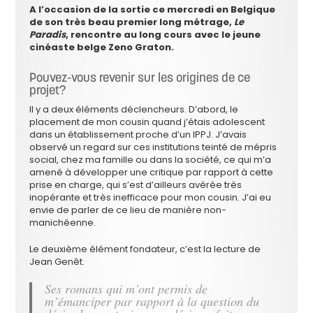
A l’occasion de la sortie ce mercredi en Belgique
de son très beau premier long métrage,
Le
Paradis
, rencontre au long cours avec le jeune
cinéaste belge Zeno Graton.
Pouvez-vous revenir sur les origines de ce
projet?
Il y a deux éléments déclencheurs. D’abord, le
placement de mon cousin quand j’étais adolescent
dans un établissement proche d’un IPPJ. J’avais
observé un regard sur ces institutions teinté de mépris
social, chez ma famille ou dans la société, ce qui m’a
amené à développer une critique par rapport à cette
prise en charge, qui s’est d’ailleurs avérée très
inopérante et très inefficace pour mon cousin. J’ai eu
envie de parler de ce lieu de manière non-
manichéenne.
Le deuxième élément fondateur, c’est la lecture de
Jean Genêt.
Ses romans qui m’ont permis de
m’émanciper par rapport à la question du