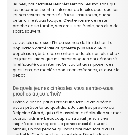
jeunes, pour faciliter leur réinsertion. Les maisons qui
les accueillent sont à l’intérieur de la cité, pour que les
jeunes restent connectés à leur tissu social, quand
celui-ci n’est pas toxique. C’est énorme de rester
proche de sa famille, ses amis, son école, son club de
sport, souvent.
Je voulais adresser l’impuissance de l’institution. La
population carcérale augmente plus vite que la
population générale, on enferme de plus en plus chez
les jeunes, alors que les criminologues ont démontré
l’inefficacité du système. On voulait aussi poser des
questions, de manière non-manichéennes, et ouvrir le
débat.
De quels jeunes cinéastes vous sentez-vous
proches aujourd’hui?
Grâce à l’Insas, j’ai pu créer une famille de cinéma
assez présente au quotidien. Je suis très proche de
Delphine Girard, qui a été assistante réalisation sur mes
courts, j’admire beaucoup son travail, je suis très
inspiré par son regard. Je pense aussi à Laurent
Micheli, un ami proche qui m’inspire beaucoup aussi.
J’ai fait la Cinefondation avec Lukas Dhont à Paris