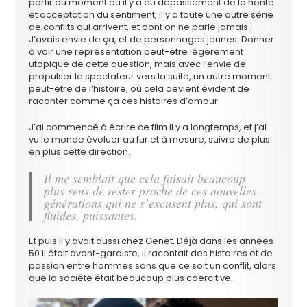
partir du moment où il y a eu dépassement de la honte
et acceptation du sentiment, il y a toute une autre série
de conflits qui arrivent, et dont on ne parle jamais.
J’avais envie de ça, et de personnages jeunes. Donner
à voir une représentation peut-être légèrement
utopique de cette question, mais avec l’envie de
propulser le spectateur vers la suite, un autre moment
peut-être de l’histoire, où cela devient évident de
raconter comme ça ces histoires d’amour.
J’ai commencé à écrire ce film il y a longtemps, et j’ai
vu le monde évoluer au fur et à mesure, suivre de plus
en plus cette direction.
Il me semblait que cela faisait beaucoup
plus sens de rester proche de ces nouvelles
générations qui ne s’excusent plus, qui sont
fluides, puissantes.
Et puis il y avait aussi chez Genêt. Déjà dans les années
50 il était avant-gardiste, il racontait des histoires et de
passion entre hommes sans que ce soit un conflit, alors
que la société était beaucoup plus coercitive.