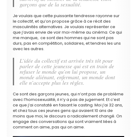
garçons que de la sexualité.
Je voulais que cette puissante tendresse rayonne sur
le collectif, et qu’on propose grâce à ce récit des
masculinités alternatives. Je voulais représenter ce
que j’avais envie de voir moi-même au cinéma. Ce qui
me manque,
ce sont des hommes qui ne sont pas
durs, pas en compétition, solidaires, et tendres les uns
avec les autres.
L’idée du collectif est arrivée très tôt pour
parler de cette jeunesse qui est en train de
refuser le monde qu’on lui propose, un
monde aliénant, enfermant, un monde dont
elle n’accepte plus les règles.
Ce sont des garçons jeunes, qui n’ont pas de problème
avec l’homosexualité, il n’y a pas de jugement. Et c’est
ce que j’ai constaté en faisant le casting. Moi j’ai 32 ans,
et chez tous ces jeunes gens qui avaient 10 ans de
moins que moi, le discours a radicalement changé. On
engage des conversations qui sont vraiment liées à
comment on aime, pas qui on aime.