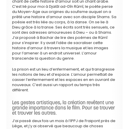
chant de cette histoire d’amour soit un chant arabe.
C’est lié pour moi à Djalāl ad-Dīn Rūmī, le poète perse
du Moyen-Age aux origines du soufisme auquel on a
prêté une histoire d’amour avec son disciple Shams. Sa
poésie est très liée au corps, à la danse. On se lie à
Dieu grâce à la transe. Ses écrits sont très sensuels, ce
sont des adresses amoureuses à Dieu – ou à Shams.
J’ai proposé à Bachar de lire des poèmes de Rūmī
pour s’inspirer. Il y avait l’idée de sacraliser cette
histoire d’amour à travers la musique et les images
pour l’amener à un endroit universel. L’amour
transcende la question du genre.
La prison est un lieu d’enfermement, et qui transgresse
les notions de lieu et d’espace. L’amour permettait de
casser l’enfermement et les espaces en en ouvrant de
nouveaux. C’est aussi un rapport au temps très
différent.
Les gestes artistiques, la création revêtent une
grande importance dans le film. Pour se trouver
et trouver les autres.
J’ai passé deux fois un mois à l’IPPJ de Fraipont près de
Liège, et j’y ai observé que beaucoup de choses