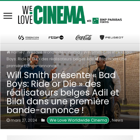
Home
/
We Love Worldwide Cinema
/
Will Smith présente « Bad
Boys: Ride or Die » des réalisateurs belges Adil et Bilal dans une
première bande-annonce !
Will Smith présente « Bad
Boys: Ride or Die » des
réalisateurs belges Adil et
Bilal dans une première
bande-annonce !
 We Love Worldwide Cinema
News
mars 27, 2024
,