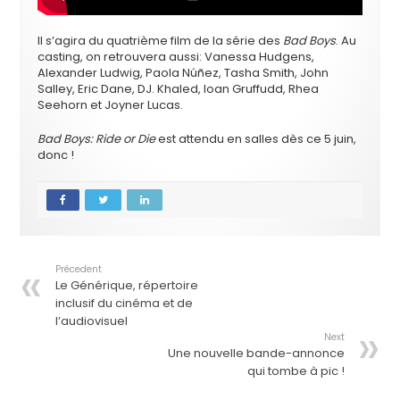
Il s’agira du quatrième film de la série des
Bad Boys
. Au
casting, on retrouvera aussi: Vanessa Hudgens,
Alexander Ludwig, Paola Núñez, Tasha Smith, John
Salley, Eric Dane, DJ. Khaled, Ioan Gruffudd, Rhea
Seehorn et Joyner Lucas.
Bad Boys: Ride or Die
est attendu en salles dès ce 5 juin,
donc !
Précedent
Le Générique, répertoire
inclusif du cinéma et de
l’audiovisuel
Next
Une nouvelle bande-annonce
qui tombe à pic !