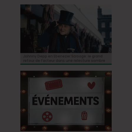
BRIFF Express: Tom Adjibi et Adéola Hawna,
Johnny Depp en Ebenezer Scrooge: le grand
BRIFF 2026: la Compétition belge!
« Coyote vs. Acme », le film maudit de
Capsule #147: « Notre Salut » d’Emmanuel
« Ceci n’est pas un film français ».
retour de l’acteur dans une relecture sombre
Hollywood a enfin une date de sortie !
Marre
du classique de Dickens !