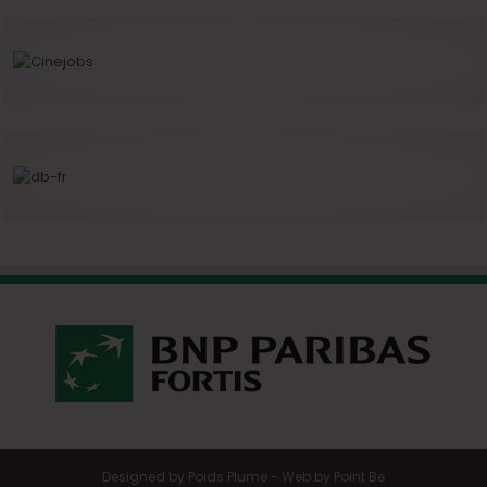
Designed by
Poids Plume
- Web by
Point Be