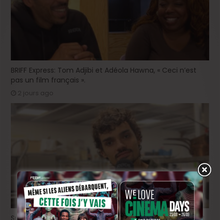
BRIFF Express: Tom Adjibi et Adéola Hawna, « Ceci n’est
pas un film français ».
2 jours ago
Sur le tournage de « Please », avec Victor Ruprich-Robert