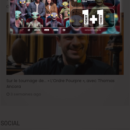
2 semaines ago
Sur le tournage de… « L’Ordre Pourpre », avec Thomas
Ancora
3 semaines ago
SOCIAL