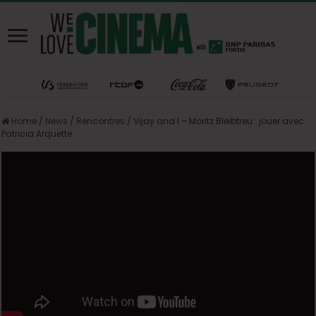
Home
/
News
/
Rencontres
/
Vijay and I – Moritz Bleibtreu : jouer avec
Patricia Arquette