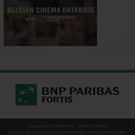
Designed by
Poids Plume
- Web by
Point Be
© Copyright 2011-2026, All Rights Reserved -
Politique de cookies