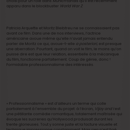
choisi pour un rôle dans
Munich
tandis qu’il est récemment
apparu dans le blockbuster
World War Z
.
Patricia Arquette et Moritz Bleibtreu ne se connaissaient pas
avant ce film. Dans une de nos interviews, l’actrice
américaine avoue même qu’elle n’avait jamais entendu
parler de Moritz ce qui, avoue-t-elle
a posteriori,
est presque
une aberration. Pourtant, quand on voit le film, le moins qu’on
puisse dire est que leur relation, essentielle à la mécanique
du film, fonctionne parfaitement. Coup de génie, donc !
Formidable professionnalisme des intéressés.
« Professionnalisme » est d’ailleurs un terme qui colle
partialement à l’ensemble du projet: à l’écran,
Vijay and I
est
une pétillante comédie romantique, totalement maîtrisée qui
évoque les sucreries qu’Hollywood produisait durant les
trente glorieuses. Tout y sonne juste et la facture visuelle et
technique impressionne constamment. Mais rien n’est figé.