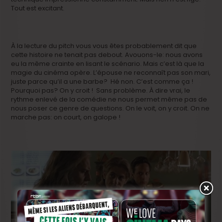
Tout est excitant.
À la lecture du pitch vous vous êtes probablement dit que
cette histoire ne tenait pas debout. Avouons-le: nous avons
eu la même crainte en lisant le scénario. Mais c’est là que la
magie du cinéma opère. L’épouse ne reconnaît pas son mari,
juste parce qu’il a une barbe? Hé non. C’est comme ça !
Pourquoi pas? On y croit ! Sans problème. À dire vrai, le
rythme enlevé de la comédie ne nous permet même pas de
nous poser ce genre de questions. On le voit, on y croit. On ne
marche pas: on court, on galope !