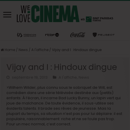
Home
/
News
/
A l'affiche
/
Vijay and I : Hindoux dingue
Vijay and I : Hindoux dingue
septembre 19, 2013
A l'affiche
,
News
>Wilhem Wilder, plus connu sous le sobriquet de Will, est
comédien dans une série télévisée destinée aux (petits)
enfants. À l’écran, il incarne Bad Lucky Bunny, un lapin vert qui
joue de malchance. De toute évidence, il sous-utilise ses
évidents talents. Il brade ses rêves de jeunesse. Mais la
plupart du temps, sa situation n’est pas pour lui déplaire: il est
populaire, raisonnablement riche et ne se foule pas trop.
Pour un mec normal, c’est correct.