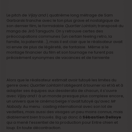
Le pitch de
Vijay and I,
quatrième long métrage de Sam
Garbarski tranche avec le ton plus grave et nostalgique de
son dernier film, le formidable
Quartier Lointain
, transposé du
manga de Jirō Taniguchi. On y retrouve certes des
préoccupations communes (un certain feeling retro, la
famille, la paternité…), mais il est clair que le réalisateur avait
ici envie de plus de légèreté, de fantaisie. Même si le
montage financier du film et son tournage ne furent pas
précisément synonymes de vacances et de farniente
Alors que le réalisateur estimait avoir tutoyé les limites du
genre avec
Quartier Lointain
l’obligeant à tourner ici et là et à
adapter ses équipes aux desiderata de chacun, il s’ouvre
avec
Vijay and I
à un monde presque plus complexe encore,
un univers que le cinéma belge n’avait tutoyé qu’avec
Mr
Nobody.
Au menu : casting international avec son lot de
vedettes, mais aussi des visages un peu moins connus, mais
diablement bien trouvés. Big up donc à
Sébastien Delloye
qui a mené l’essentiel de la production pour Entre chien et
loup. En toute décontraction.