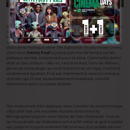
Outre les deux acteurs principaux, on retrouve dans
Vijay and
I
une série d’autres comédiens qui sont loin d’être des
inconnus :
Moni Moshonov
, par exemple (
Two Lovers, La Nuit
nous appartient
), ou encore
Michael Imperioli
, une des
stars de la mythique série
The Sopranos
. Un peu moins connu
chez nous
Danny Pudi
a passé pas mal de temps sur les
plateaux de télé, notamment pour la série
Community
dont il
était un des acteurs-clés. Ici, il incarne Rad, l’ami de Wilhem,
génie du maquillage qui va le transformer en Vijay. Il est tout
simplement épatant. Pudi est clairement le ressort comique
d’un film qui s’il est, essentiellement fantaisiste, s’inscrit
néanmoins dans un cadre réaliste.
Film surprenant, très atypique dans l’univers du cinéma belge,
Vijay and I
est une nouvelle réussite à inscrire à la
filmographie toujours sans tache de Sam Garbarski. Tout ce
qu’on souhaite au réalisateur est d’enfin rallier le grand public
qui, jusqu’ici n’a pas vraiment fait honneur à la qualité de son