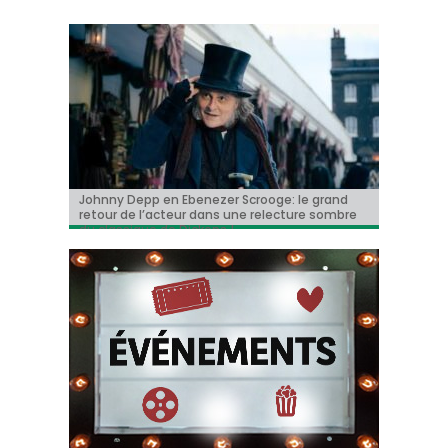
Johnny Depp en Ebenezer Scrooge: le grand
BRIFF 2026: la Compétition belge!
« Coyote vs. Acme », le film maudit de
Capsule #147: « Notre Salut » d’Emmanuel
« Toy Story 5 » franchit le cap du milliard de
retour de l’acteur dans une relecture sombre
Hollywood a enfin une date de sortie !
Marre
dollars et devient le plus grand succès de
du classique de Dickens !
l’année !