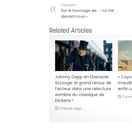
Précedent
Sur le tournage de… « La Vie
devant nous »
Related Articles
Johnny Depp en Ebenezer
« Coyot
Scrooge: le grand retour de
maudit
l’acteur dans une relecture
enfin u
sombre du classique de
2 jou
Dickens !
1 heure ago