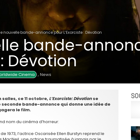
e nouvelle bande-annonce pour L’Exorciste : Dévotion
lle bande-annon
 : Dévotion
,
orldwide Cinema
News
SO
salles, ce 11 octobre,
L’Exorciste: Dévotion
se
ne seconde bande-annonce qui donne une idée de
gagera le film.
rand nom du cinéma d’horreur:
 de 1973, l’actrice Oscarisée Ellen Burstyn reprend le
is MacNeil, une actrice traumatisée à jamais par le