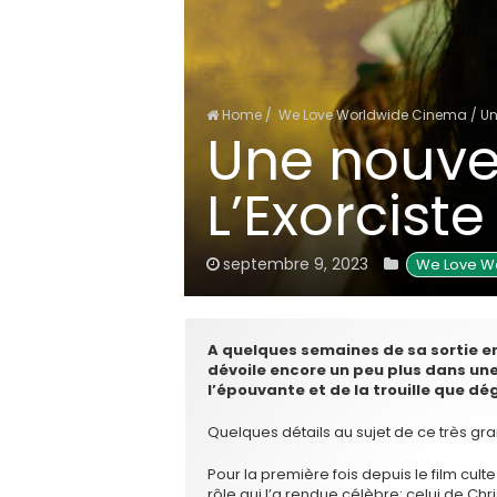
Home
/
We Love Worldwide Cinema
/
Un
Une nouve
L’Exorciste
septembre 9, 2023
 We Love W
A quelques semaines de sa sortie en 
dévoile encore un peu plus dans u
l’épouvante et de la trouille que dé
Quelques détails au sujet de ce très g
Pour la première fois depuis le film culte
rôle qui l’a rendue célèbre: celui de Chr