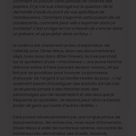
comment se passait cette période de l’attente des
papiers. Et je me suis interrogé sur la question de la
demande d’asile du point de vue spécifique de
l’adolescence. Comment s’exprime cette pulsion de vie
adolescente, comment peut-elle s’exprimer dans ce
contexte? C’est un âge où l’on a besoin de s’ancrer dans
un présent, et se projeter dans un futur. »
Le cinéma est clairement un lieu d’exploration de
l’altérité pour Olivier Meys, dans ses documentaires
déjà, mais aussi dans
Bitter Flowers,
où il se penchait
sur le quotidien d’une « marcheuse », une jeune femme
chinoise exilée à Paris pensant devenir nounou, et qui
finit par se prostituer pour honorer sa promesse
d’envoyer de l’argent à sa famille restée au pays.
« J’ai
surement besoin d’investiguer des endroits loin de moi.
Je ne pense jamais à des histoires avec des
personnages qui me ressemblent et des lieux que je
fréquente au quotidien. Je ressens peut-être ce besoin,
parler de gens qui vivent d’autres réalités. »
Cela passe nécessairement par une longue phase de
documentation, de recherche, mais aussi d’immersion.
Olivier Meys a visité de nombreux centres, rencontré de
nombreux·ses demandeur·ses d’asile, observé,