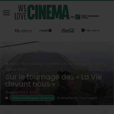
Home
/
We Love Belgian Cinema
/
Sur le tournage de… « La Vie
devant nous »
Sur le tournage de… « La Vie
devant nous »
septembre 8, 2023
We Love Belgian Cinema
Evenements
Tournages
,
,