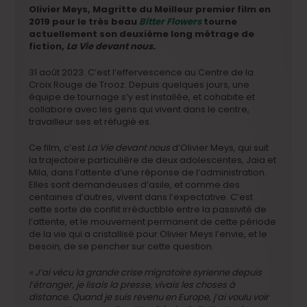
Olivier Meys, Magritte du Meilleur premier film en
2019 pour le très beau
Bitter Flowers
tourne
actuellement son deuxième long métrage de
fiction,
La Vie devant nous.
31 août 2023. C’est l’effervescence au Centre de la
Croix Rouge de Trooz. Depuis quelques jours, une
équipe de tournage s’y est installée, et cohabite et
collabore avec les gens qui vivent dans le centre,
travailleur·ses et réfugié·es.
Ce film, c’est
La Vie devant nous
d’Olivier Meys, qui suit
la trajectoire particulière de deux adolescentes, Jaia et
Mila, dans l’attente d’une réponse de l’administration.
Elles sont demandeuses d’asile, et comme des
centaines d’autres, vivent dans l’expectative. C’est
cette sorte de conflit irréductible entre la passivité de
l’attente, et le mouvement permanent de cette période
de la vie qui a cristallisé pour Olivier Meys l’envie, et le
besoin, de se pencher sur cette question.
« J’ai vécu la grande crise migratoire syrienne depuis
l’étranger, je lisais la presse, vivais les choses à
distance. Quand je suis revenu en Europe, j’ai voulu voir