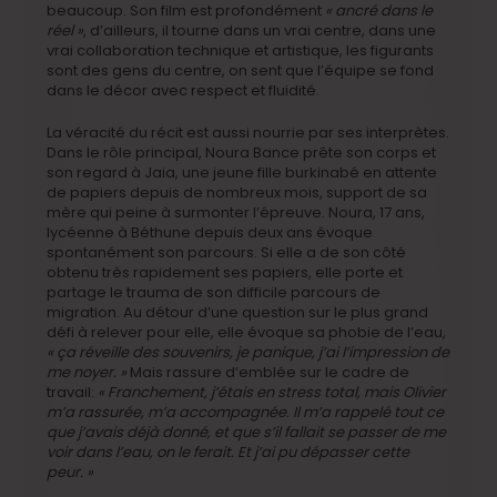
beaucoup. Son film est profondément
« ancré dans le
réel »
, d’ailleurs, il tourne dans un vrai centre, dans une
vrai collaboration technique et artistique, les figurants
sont des gens du centre, on sent que l’équipe se fond
dans le décor avec respect et fluidité.
La véracité du récit est aussi nourrie par ses interprètes.
Dans le rôle principal, Noura Bance prête son corps et
son regard à Jaia, une jeune fille burkinabé en attente
de papiers depuis de nombreux mois, support de sa
mère qui peine à surmonter l’épreuve. Noura, 17 ans,
lycéenne à Béthune depuis deux ans évoque
spontanément son parcours. Si elle a de son côté
obtenu très rapidement ses papiers, elle porte et
partage le trauma de son difficile parcours de
migration. Au détour d’une question sur le plus grand
défi à relever pour elle, elle évoque sa phobie de l’eau,
« ça réveille des souvenirs, je panique, j’ai l’impression de
me noyer. »
Mais rassure d’emblée sur le cadre de
travail:
« Franchement, j’étais en stress total, mais Olivier
m’a rassurée, m’a accompagnée. Il m’a rappelé tout ce
que j’avais déjà donné, et que s’il fallait se passer de me
voir dans l’eau, on le ferait. Et j’ai pu dépasser cette
peur. »