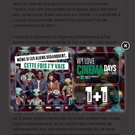
alors qu’elle avait passé tout le film à commenter
l’action, l’un des interprètes principaux, assis derrière
elle, avait parlé d’elle une fois sur scène:
« C’est drôle, il
y avait une jeune fille devant moi qui avait l’air de
connaître tout le film! »
« Quand le directeur du foyer où j’habite nous a fait
suivre l’annonce du casting, je me suis dit: allez, lance-
toi, ce serait chouette de jouer au moins une fois dans un
film! »
Sur le papier pourtant ce n’était pas gagné.
Certes, Noura a une expérience de parcours
migratoire qui s’approche de celle de Jaia, mais elle
n’a pas du tout, mais alors pas du tout la même
personnalité.
« Moi, je pensais que je serais prise pour le
rôle de Mila,
se souvient-elle en souriant.
Quand j’ai
passé le casting, j’étais très ouverte. Je ne suis pas du
tout timide ni introvertie comme peur l’être Jaia. Cela
m’a surprise que l’on me choisisse, et que l’on me fasse
confiance pour lui donner vie. J’ai pu douter au début du
tournage, mais je crois que j’ai réussi à me créer une
bulle, dans laquelle me concentrer, une bulle de calme
où je peux approcher le rôle. Il y a des scènes très dures,
psychologiquement, où on atteint des moments de
détresse très fort, des états très compliqués, et dans
ces scènes-là je crois que je ne jouais plus, j’ai vraiment