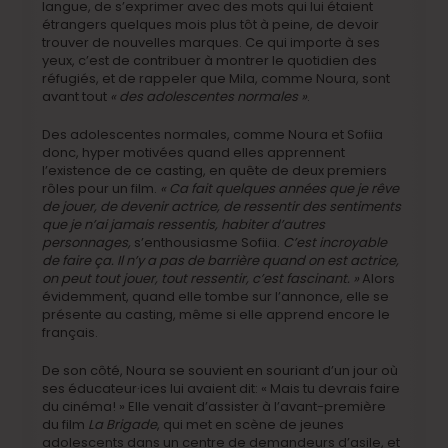
langue, de s’exprimer avec des mots qui lui étaient
étrangers quelques mois plus tôt à peine, de devoir
trouver de nouvelles marques. Ce qui importe à ses
yeux, c’est de contribuer à montrer le quotidien des
réfugiés, et de rappeler que Mila, comme Noura, sont
avant tout
« des adolescentes normales »
.
Des adolescentes normales, comme Noura et Sofiia
donc, hyper motivées quand elles apprennent
l’existence de ce casting, en quête de deux premiers
rôles pour un film.
« Ca fait quelques années que je rêve
de jouer, de devenir actrice, de ressentir des sentiments
que je n’ai jamais ressentis, habiter d’autres
personnages,
s’enthousiasme Sofiia.
C’est incroyable
de faire ça. Il n’y a pas de barrière quand on est actrice,
on peut tout jouer, tout ressentir, c’est fascinant. »
Alors
évidemment, quand elle tombe sur l’annonce, elle se
présente au casting, même si elle apprend encore le
français.
De son côté, Noura se souvient en souriant d’un jour où
ses éducateur·ices lui avaient dit: « Mais tu devrais faire
du cinéma! » Elle venait d’assister à l’avant-première
du film
La Brigade
, qui met en scène de jeunes
adolescents dans un centre de demandeurs d’asile, et