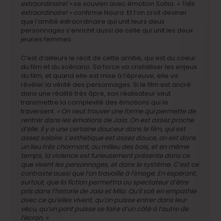
extraordinaire! »
se souvien avec émotion Sofiia.
« Très
extraordinaire! »
confirme Noura. Et l’on croit deviner
que l’amitié extraordinaire qui unit leurs deux
personnages s’enrichit aussi de celle qui unit les deux
jeunes femmes.
C’est d’ailleurs le récit de cette amitié, qui est au coeur
du film et du scénario. Sa force va cristalliser les enjeux
du film, et quand elle est mise à l’épreuve, elle va
révéler la vérité des personnages. Si le film est ancré
dans une réalité très âpre, son réalisateur veut
transmettre la complexité des émotions qui le
traversent.
« On veut trouver une forme qui permette de
rentrer dans les émotions de Jaia. On est assez proche
d’elle. Il y a une certaine douceur dans le film, qui est
assez solaire. L’esthétique est assez douce, on est dans
un lieu très charmant, au milieu des bois, et en même
temps, la violence est furieusement présente dans ce
que vivent les personnages, et dans le système. C’est ce
contraste aussi que l’on travaille à l’image. En espérant,
surtout, que la fiction permettra au spectateur d’être
pris dans l’historie de Jaia et Mila. Qu’il soit en empathie
avec ce qu’elles vivent, qu’on puisse entrer dans leur
vécu, qu’un pont puisse se faire d’un côté à l’autre de
l’écran. »