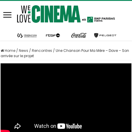
Home
/
News
/
Rencontres
/
Une Chanson Pour Ma Mère – Dave – Son
arrivée sur le projet