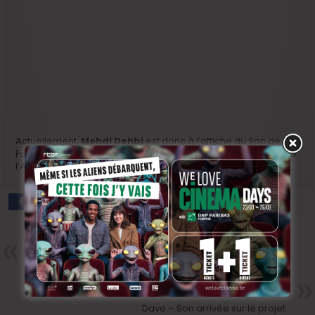
Actuellement,
Mehdi Dehbi
est donc à l’affiche du Sac de
Farine de Kadija Leclere. En 2012, on l’a aussi vu dans Le Fils de
l’Autre aux côtés d’Emmanuelle Devos.
Précedent
Le Sac de Farine – Kadija
Leclere – Le sens du titre…
Next
Une Chanson Pour Ma Mère –
Dave – Son arrivée sur le projet