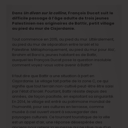
Dans
Un divan sur la colline
, François Ducat suit le
difficile passage à l’âge adulte de trois jeunes
Palestinien·nes originaires de Battir, petit village
au pied du mur de Cisjordanie.
Tout commence en 2015, au pied du mur. Littéralement,
au pied du mur de séparation entre Israël et la
Palestine. Métaphoriquement, au pied du mur pour Ala’,
Ibrahim et Bara’a, jeunes habitant·es de Battir,
auxquel·les François Ducat pose la question insoluble:
comment voyez-vous votre avenir à Battir?
Il faut dire que Battir a une situation à part en
Cisjordanie. Le village fait partie de la zone C, ce qui
signifie que tout terrain non-cultivé peut-être être saisi
par l’état d’Israël. Pourtant, Battir résiste depuis des
années, de façon pacifiste, en exploitant sa singularité.
En 2014, le village est entré au patrimoine mondial de
l’humanité, pour ses cultures en terrasse, comme
musée à ciel ouvert visant à sauvegarder des
paysages culturels. Ce tournant touristique de la ville
est un appel d’air, une réponse désespérée des
anciens pour retenir la jeunesse qui ne rêve que d’un