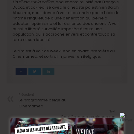
Un divan sur la colline
, documentaire initié par François
Ducat, et co-réalisé avec le cinéaste palestinien Salah
Abunima, nous donne à voir et entendre par le biais de
l’intime l’inquiétude d’une génération qui peine à
adopter l’optimisme et la résilience des anciens. A voir
aussi la liberté surveillée imposée à toute une
population, qui s’accroche envers et contre tout à sa
terre et son identité.
Le film est à voir ce week-end en avant-première au
Cinemamed, et sortira fin janvier en Belgique.
Précedent
Le programme belge du
Cinemamed
Next
Paul Greengrass signera un
nouveau thriller aérien !