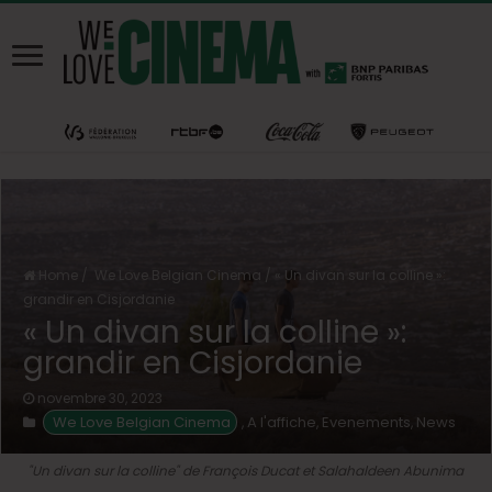
Home
/
We Love Belgian Cinema
/
« Un divan sur la colline »:
grandir en Cisjordanie
« Un divan sur la colline »:
grandir en Cisjordanie
novembre 30, 2023
We Love Belgian Cinema
A l'affiche
Evenements
News
,
,
,
"Un divan sur la colline" de François Ducat et Salahaldeen Abunima